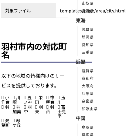
山梨県
対象ファイル
templates/page/area/city.html
長野県
東海
岐阜県
静岡県
羽村市内の対応町
愛知県
名
三重県
近畿
滋賀県
以下の地域の皆様向けのサー
京都府
ビスを提供しております。
大阪府
兵庫県
小
川
五
栄
神
玉
奈良県
作台
崎
ノ神
町
明台
川
羽
羽
羽
羽
羽
富
和歌山県
加美
中
東
西
士見
平
中国
双
緑
葉町
ケ丘
鳥取県
島根県