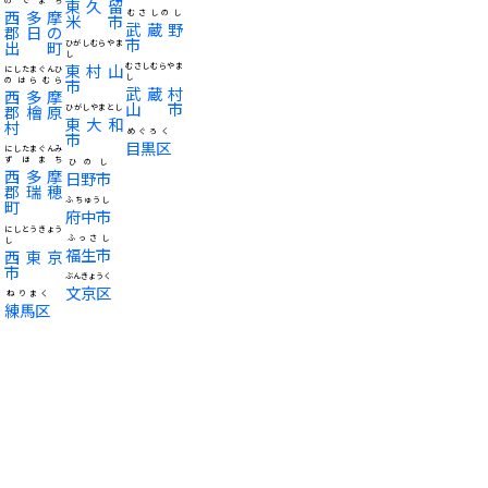
東久留
西多摩
むさしのし
米市
武蔵野
郡日の
市
出町
ひがしむらやま
し
東村山
むさしむらやま
にしたまぐんひ
し
のはらむら
市
武蔵村
西多摩
山市
郡檜原
ひがしやまとし
東大和
村
めぐろく
市
目黒区
にしたまぐんみ
ずほまち
ひのし
西多摩
日野市
郡瑞穂
ふちゅうし
町
府中市
にしとうきょう
ふっさし
し
福生市
西東京
市
ぶんきょうく
文京区
ねりまく
練馬区