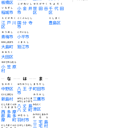
板橋区
こがねいし
せたがやく
ちよだく
小金井
世田谷
千代田
いなぎし
稲城市
市
区
区
えどがわく
こくぶんじし
としまく
江戸川
国分寺
豊島区
区
市
おうめし
こだいらし
青梅市
小平市
おおしままち
こまえし
大島町
狛江市
おおたく
大田区
おがさわらむら
小笠原
村
な
は
ま
なかのく
はちおうじし
まちだし
中野区
八王子
町田市
市
にいじまむら
みたかし
新島村
三鷹市
はちじょうじま
はちじょうまち
八丈島
にしたまぐんお
みなとく
くたままち
港区
八丈町
西多摩
郡奥多
みやけじまみや
はむらし
けむら
摩町
羽村市
三宅島
三宅村
にしたまぐんひ
ひがしくるめし
のでまち