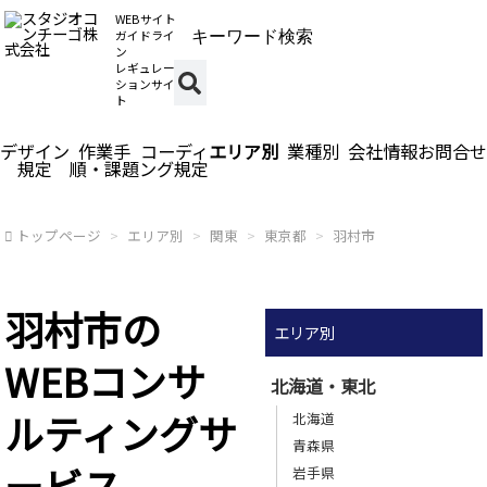
WEBサイト
ガイドライ
ン
レギュレー
ションサイ
ト
デザイン
作業手
コーディ
エリア別
業種別
会社情報
お問合せ
規定
順・課題
ング規定
トップページ
エリア別
関東
東京都
羽村市
羽村市の
エリア別
WEBコンサ
北海道・東北
ルティングサ
北海道
青森県
ービス
岩手県