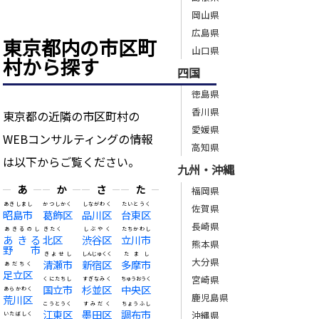
岡山県
広島県
東京都内の市区町
山口県
村から探す
四国
徳島県
香川県
東京都の近隣の市区町村の
愛媛県
WEBコンサルティングの情報
高知県
は以下からご覧ください。
九州・沖縄
あ
か
さ
た
福岡県
あきしまし
かつしかく
しながわく
たいとうく
佐賀県
昭島市
葛飾区
品川区
台東区
長崎県
あきるのし
きたく
しぶやく
たちかわし
あきる
北区
渋谷区
立川市
熊本県
野市
きよせし
しんじゅくく
たまし
大分県
清瀬市
新宿区
多摩市
あだちく
足立区
宮崎県
くにたちし
すぎなみく
ちゅうおうく
国立市
杉並区
中央区
あらかわく
鹿児島県
荒川区
こうとうく
すみだく
ちょうふし
江東区
墨田区
調布市
沖縄県
いたばしく