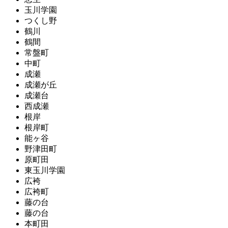
玉川学園
つくし野
鶴川
鶴間
常盤町
中町
成瀬
成瀬が丘
成瀬台
西成瀬
根岸
根岸町
能ヶ谷
野津田町
原町田
東玉川学園
広袴
広袴町
藤の台
藤の台
本町田