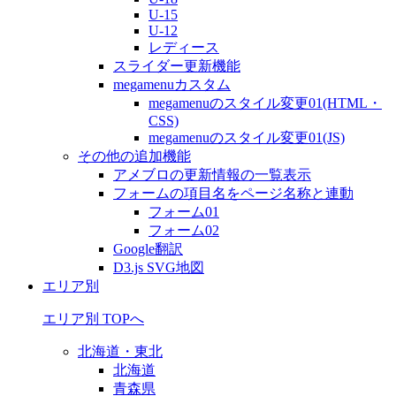
U-15
U-12
レディース
スライダー更新機能
megamenuカスタム
megamenuのスタイル変更01(HTML・
CSS)
megamenuのスタイル変更01(JS)
その他の追加機能
アメブロの更新情報の一覧表示
フォームの項目名をページ名称と連動
フォーム01
フォーム02
Google翻訳
D3.js SVG地図
エリア別
エリア別 TOPへ
北海道・東北
北海道
青森県