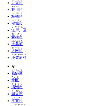
足立区
あらかわく
荒川区
いたばしく
板橋区
いなぎし
稲城市
えどがわく
江戸川区
おうめし
青梅市
おおしままち
大島町
おおたく
大田区
おがさわらむら
小笠原村
か
かつしかく
葛飾区
きたく
北区
きよせし
清瀬市
くにたちし
国立市
こうとうく
江東区
こがねいし