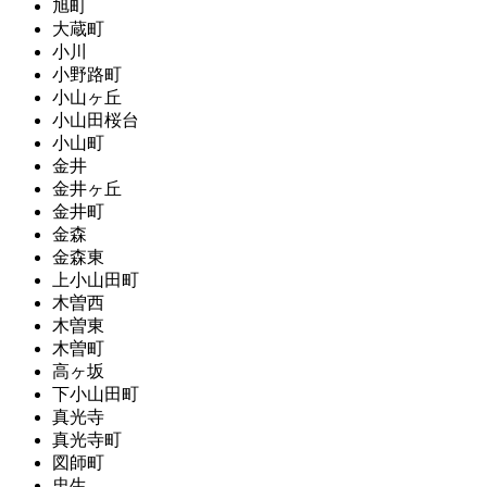
旭町
大蔵町
小川
小野路町
小山ヶ丘
小山田桜台
小山町
金井
金井ヶ丘
金井町
金森
金森東
上小山田町
木曽西
木曽東
木曽町
高ヶ坂
下小山田町
真光寺
真光寺町
図師町
忠生