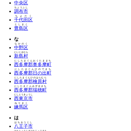
中央区
ちょうふし
調布市
ちよだく
千代田区
としまく
豊島区
な
なかのく
中野区
にいじまむら
新島村
にしたまぐんおくたままち
西多摩郡奥多摩町
にしたまぐんひのでまち
西多摩郡日の出町
にしたまぐんひのはらむら
西多摩郡檜原村
にしたまぐんみずほまち
西多摩郡瑞穂町
にしとうきょうし
西東京市
ねりまく
練馬区
は
はちおうじし
八王子市
はちじょうじまはちじょうまち