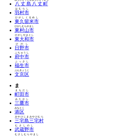
八丈島八丈町
はむらし
羽村市
ひがしくるめし
東久留米市
ひがしむらやまし
東村山市
ひがしやまとし
東大和市
ひのし
日野市
ふちゅうし
府中市
ふっさし
福生市
ぶんきょうく
文京区
ま
まちだし
町田市
みたかし
三鷹市
みなとく
港区
みやけじまみやけむら
三宅島三宅村
むさしのし
武蔵野市
むさしむらやまし