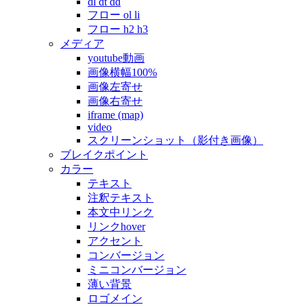
dl dt dd
フロー ol li
フロー h2 h3
メディア
youtube動画
画像横幅100%
画像左寄せ
画像右寄せ
iframe (map)
video
スクリーンショット（影付き画像）
ブレイクポイント
カラー
テキスト
注釈テキスト
本文中リンク
リンクhover
アクセント
コンバージョン
ミニコンバージョン
薄い背景
ロゴメイン