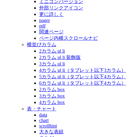
ミニコンバージョン
外部リンクアイコン
更に詳しく
pager
pdf
関連ページ
ページ内横スクロールナビ
横並びカラム
2カラム ul li
2カラム ul li 装飾版
3カラム ul li
4カラム ul li（タブレット以下3カラム）
5カラム ul li（タブレット以下4カラム）
6カラム ul li（タブレット以下4カラム）
2カラム box
3カラム box
4カラム box
表・チャート
data
chart
scrollhint
大きな表組