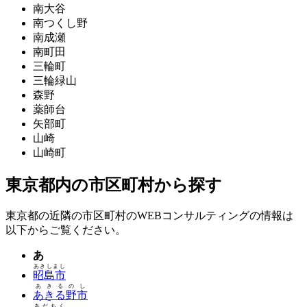
南大谷
南つくし野
南成瀬
南町田
三輪町
三輪緑山
森野
薬師台
矢部町
山崎
山崎町
東京都内の市区町村から探す
東京都の近隣の市区町村のWEBコンサルティングの情報は
以下からご覧ください。
あ
あきしまし
昭島市
あきるのし
あきる野市
あだちく