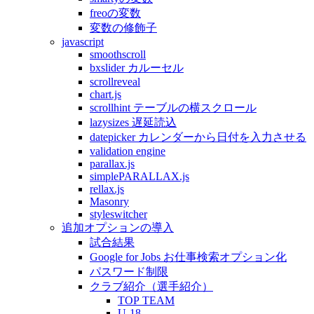
freoの変数
変数の修飾子
javascript
smoothscroll
bxslider カルーセル
scrollreveal
chart.js
scrollhint テーブルの横スクロール
lazysizes 遅延読込
datepicker カレンダーから日付を入力させる
validation engine
parallax.js
simplePARALLAX.js
rellax.js
Masonry
styleswitcher
追加オプションの導入
試合結果
Google for Jobs お仕事検索オプション化
パスワード制限
クラブ紹介（選手紹介）
TOP TEAM
U-18