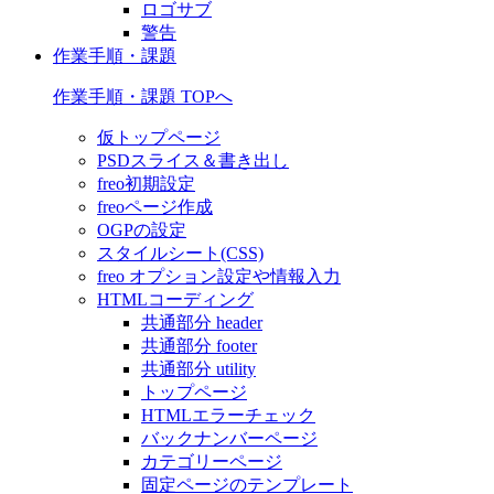
ロゴサブ
警告
作業手順・課題
作業手順・課題 TOPへ
仮トップページ
PSDスライス＆書き出し
freo初期設定
freoページ作成
OGPの設定
スタイルシート(CSS)
freo オプション設定や情報入力
HTMLコーディング
共通部分 header
共通部分 footer
共通部分 utility
トップページ
HTMLエラーチェック
バックナンバーページ
カテゴリーページ
固定ページのテンプレート