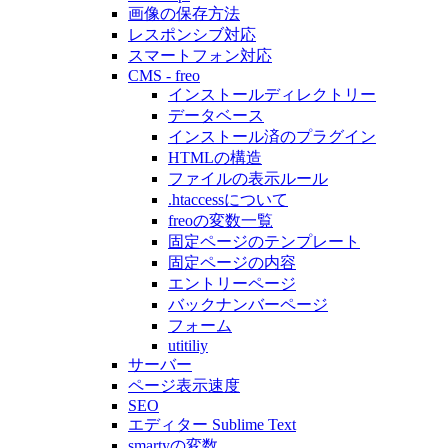
画像の保存方法
レスポンシブ対応
スマートフォン対応
CMS - freo
インストールディレクトリー
データベース
インストール済のプラグイン
HTMLの構造
ファイルの表示ルール
.htaccessについて
freoの変数一覧
固定ページのテンプレート
固定ページの内容
エントリーページ
バックナンバーページ
フォーム
utitiliy
サーバー
ページ表示速度
SEO
エディター Sublime Text
smartyの変数