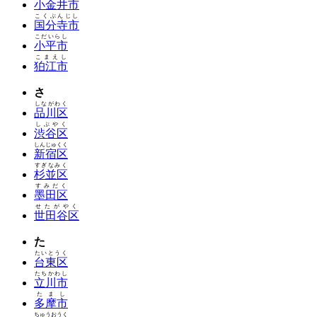
小金井市
こくぶんじし
国分寺市
こだいらし
小平市
こまえし
狛江市
さ
しながわく
品川区
しぶやく
渋谷区
しんじゅくく
新宿区
すぎなみく
杉並区
すみだく
墨田区
せたがやく
世田谷区
た
たいとうく
台東区
たちかわし
立川市
たまし
多摩市
ちゅうおうく