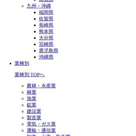
九州・沖縄
福岡県
佐賀県
長崎県
熊本県
大分県
宮崎県
鹿児島県
沖縄県
業種別
業種別 TOPへ
農林・水産業
林業
漁業
鉱業
建設業
製造業
電気・ガス業
運輸・通信業