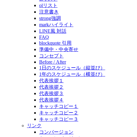
olリスト
注意書き
strong強調
markハイライト
LINE風 対話
FAQ
blockquote 引用
準備中・中央寄せ
コンセプト
Before / After
1日のスケジュール（縦並び）
1年のスケジュール（横並び）
代表挨拶１
代表挨拶２
代表挨拶３
代表挨拶４
キャッチコピー１
キャッチコピー２
キャッチコピー３
リンク
コンバージョン