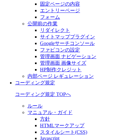
固定ページの内容
エントリーページ
フォーム
公開前の作業
リダイレクト
サイトマッププラグイン
Googleサーチコンソール
ファビコンの設定
管理画面 ナビゲーション
管理画面 画像サイズ
HP制作クレジット
内部ページ レギュレーション
コーディング規定
コーディング規定 TOPへ
ルール
マニュアル・ガイド
方針
HTMLマークアップ
スタイルシート(CSS)
Javascript