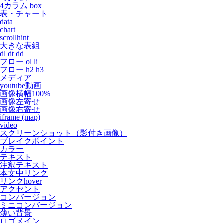
4カラム box
表・チャート
data
chart
scrollhint
大きな表組
dl dt dd
フロー ol li
フロー h2 h3
メディア
youtube動画
画像横幅100%
画像左寄せ
画像右寄せ
iframe (map)
video
スクリーンショット（影付き画像）
ブレイクポイント
カラー
テキスト
注釈テキスト
本文中リンク
リンクhover
アクセント
コンバージョン
ミニコンバージョン
薄い背景
ロゴメイン