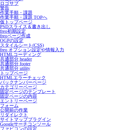
ロゴサブ
警告
作業手順・課題
作業手順・課題 TOPへ
仮トップページ
PSDスライス＆書き出し
freo初期設定
freoページ作成
OGPの設定
スタイルシート(CSS)
freo オプション設定や情報入力
HTMLコーディング
共通部分 header
共通部分 footer
共通部分 utility
トップページ
HTMLエラーチェック
バックナンバーページ
カテゴリーページ
固定ページのテンプレート
固定ページの内容
エントリーページ
フォーム
公開前の作業
リダイレクト
サイトマッププラグイン
Googleサーチコンソール
ファビコンの設定