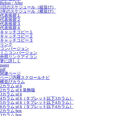
Before / After
1日のスケジュール（縦並び）
1年のスケジュール（横並び）
代表挨拶１
代表挨拶２
代表挨拶３
代表挨拶４
キャッチコピー１
キャッチコピー２
キャッチコピー３
リンク
コンバージョン
ミニコンバージョン
外部リンクアイコン
更に詳しく
pager
pdf
関連ページ
ページ内横スクロールナビ
横並びカラム
2カラム ul li
2カラム ul li 装飾版
3カラム ul li
4カラム ul li（タブレット以下3カラム）
5カラム ul li（タブレット以下4カラム）
6カラム ul li（タブレット以下4カラム）
2カラム box
3カラム box