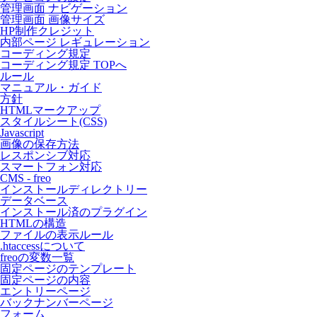
管理画面 ナビゲーション
管理画面 画像サイズ
HP制作クレジット
内部ページ レギュレーション
コーディング規定
コーディング規定 TOPへ
ルール
マニュアル・ガイド
方針
HTMLマークアップ
スタイルシート(CSS)
Javascript
画像の保存方法
レスポンシブ対応
スマートフォン対応
CMS - freo
インストールディレクトリー
データベース
インストール済のプラグイン
HTMLの構造
ファイルの表示ルール
.htaccessについて
freoの変数一覧
固定ページのテンプレート
固定ページの内容
エントリーページ
バックナンバーページ
フォーム