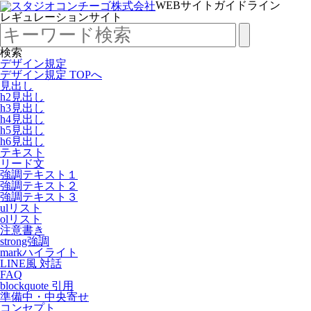
WEBサイトガイドライン
レギュレーションサイト
検索
デザイン規定
デザイン規定 TOPへ
見出し
h2見出し
h3見出し
h4見出し
h5見出し
h6見出し
テキスト
リード文
強調テキスト１
強調テキスト２
強調テキスト３
ulリスト
olリスト
注意書き
strong強調
markハイライト
LINE風 対話
FAQ
blockquote 引用
準備中・中央寄せ
コンセプト