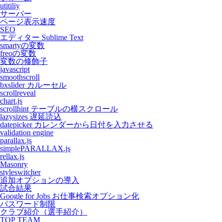
utitiliy
サーバー
ページ表示速度
SEO
エディター Sublime Text
smartyの変数
freoの変数
変数の修飾子
javascript
smoothscroll
bxslider カルーセル
scrollreveal
chart.js
scrollhint テーブルの横スクロール
lazysizes 遅延読込
datepicker カレンダーから日付を入力させる
validation engine
parallax.js
simplePARALLAX.js
rellax.js
Masonry
styleswitcher
追加オプションの導入
試合結果
Google for Jobs お仕事検索オプション化
パスワード制限
クラブ紹介（選手紹介）
TOP TEAM