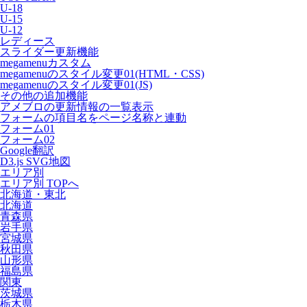
U-18
U-15
U-12
レディース
スライダー更新機能
megamenuカスタム
megamenuのスタイル変更01(HTML・CSS)
megamenuのスタイル変更01(JS)
その他の追加機能
アメブロの更新情報の一覧表示
フォームの項目名をページ名称と連動
フォーム01
フォーム02
Google翻訳
D3.js SVG地図
エリア別
エリア別 TOPへ
北海道・東北
北海道
青森県
岩手県
宮城県
秋田県
山形県
福島県
関東
茨城県
栃木県