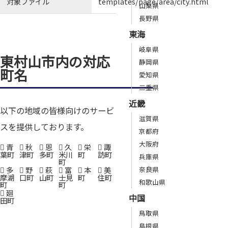
対象ファイル
templates/page/area/city.html
山梨県
長野県
東海
岐阜県
東村山市内の対応
静岡県
町名
愛知県
三重県
近畿
以下の地域の皆様向けのサービ
滋賀県
スを提供しております。
京都府
大阪府
青
秋
恩
久
栄
諏
葉町
津町
多町
米川
町
訪町
兵庫県
町
多
野
萩
富
本
美
奈良県
摩湖
口町
山町
士見
町
住町
和歌山県
町
町
廻
中国
田町
鳥取県
島根県