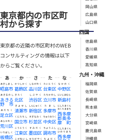
岡山県
東京都内の市区町
広島県
村から探す
山口県
四国
徳島県
東京都の近隣の市区町村のWEB
香川県
コンサルティングの情報は以下
愛媛県
高知県
からご覧ください。
九州・沖縄
あ
か
さ
た
な
福岡県
あきしまし
かつしかく
しながわく
たいとうく
なかのく
昭島市
葛飾区
品川区
台東区
中野区
佐賀県
あきるのし
きたく
しぶやく
たちかわし
にいじまむら
長崎県
あきる
北区
渋谷区
立川市
新島村
野市
熊本県
きよせし
しんじゅくく
たまし
にしたまぐん
清瀬市
新宿区
多摩市
おくたままち
あだちく
西多摩
足立区
大分県
郡奥多
くにたちし
すぎなみく
ちゅうおうく
国立市
杉並区
中央区
摩町
あらかわく
宮崎県
荒川区
こうとうく
すみだく
ちょうふし
にしたまぐん
鹿児島県
江東区
墨田区
調布市
ひのでまち
いたばしく
西多摩
板橋区
沖縄県
こがねいし
せたがやく
ちよだく