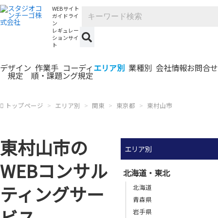
WEBサイト
ガイドライ
ン
レギュレー
ションサイ
ト
デザイン
作業手
コーディ
エリア別
業種別
会社情報
お問合せ
規定
順・課題
ング規定
トップページ
エリア別
関東
東京都
東村山市
東村山市の
エリア別
WEBコンサル
北海道・東北
ティングサー
北海道
青森県
ビス
岩手県