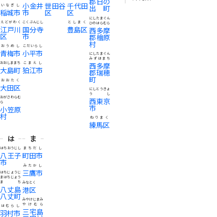
郡日の
小金井
世田谷
千代田
いなぎし
出町
稲城市
市
区
区
にしたまぐん
えどがわく
こくぶんじし
としまく
ひのはらむら
江戸川
国分寺
豊島区
西多摩
区
市
郡檜原
村
おうめし
こだいらし
青梅市
小平市
にしたまぐん
みずほまち
おおしままち
こまえし
西多摩
大島町
狛江市
郡瑞穂
町
おおたく
大田区
にしとうきょ
うし
おがさわらむ
西東京
ら
市
小笠原
村
ねりまく
練馬区
は
ま
はちおうじし
まちだし
八王子
町田市
市
みたかし
三鷹市
はちじょうじ
まはちじょう
まち
みなとく
八丈島
港区
八丈町
みやけじまみ
やけむら
はむらし
三宅島
羽村市