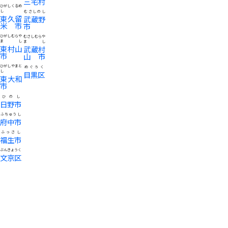
三宅村
ひがしくるめ
し
むさしのし
東久留
武蔵野
米市
市
ひがしむらや
むさしむらや
まし
まし
東村山
武蔵村
市
山市
ひがしやまと
めぐろく
し
目黒区
東大和
市
ひのし
日野市
ふちゅうし
府中市
ふっさし
福生市
ぶんきょうく
文京区