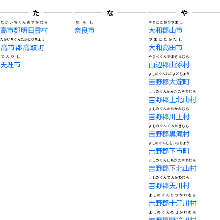
た
な
や
たかいちぐんあすかむら
ならし
やまとこおりやまし
高市郡明日香村
奈良市
大和郡山市
たかいちぐんたかとりちょう
やまとたかだし
高市郡高取町
大和高田市
てんりし
やまべぐんやまぞえむら
天理市
山辺郡山添村
よしのぐんおおよどちょう
吉野郡大淀町
よしのぐんかみきたやまむら
吉野郡上北山村
よしのぐんかわかみむら
吉野郡川上村
よしのぐんくろたきむら
吉野郡黒滝村
よしのぐんしもいちちょう
吉野郡下市町
よしのぐんしもきたやまむら
吉野郡下北山村
よしのぐんてんかわむら
吉野郡天川村
よしのぐんとつかわむら
吉野郡十津川村
よしのぐんのせがわむら
吉野郡野迫川村