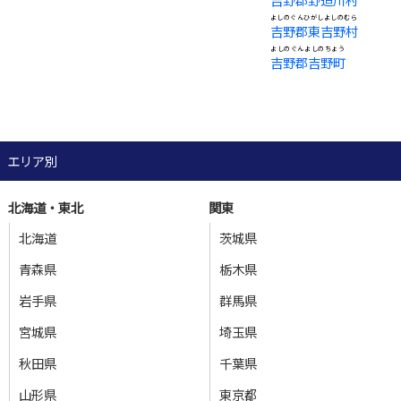
よしのぐんひがしよしのむら
吉野郡東吉野村
よしのぐんよしのちょう
吉野郡吉野町
エリア別
北海道・東北
関東
北海道
茨城県
青森県
栃木県
岩手県
群馬県
宮城県
埼玉県
秋田県
千葉県
山形県
東京都