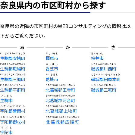
奈良県内の市区町村から探す
奈良県の近隣の市区町村のWEBコンサルティングの情報は以
下からご覧ください。
あ
か
さ
いこまぐんあんどちょう
かしはらし
さくらいし
生駒郡安堵町
橿原市
桜井市
いこまぐんいかるがちょう
かしばし
しきぐんかわにしちょう
生駒郡斑鳩町
香芝市
磯城郡川西町
いこまぐんさんごうちょう
かつらぎし
しきぐんたわらもとちょう
生駒郡三郷町
葛城市
磯城郡田原本町
いこまぐんへぐりちょう
きたかつらぎぐんおうじちょう
しきぐんみやけちょう
生駒郡平群町
北葛城郡王寺町
磯城郡三宅町
いこまし
きたかつらぎぐんかわいちょう
生駒市
北葛城郡河合町
うだぐんそにむら
きたかつらぎぐんかんまきちょう
宇陀郡曽爾村
北葛城郡上牧町
うだぐんみつえむら
きたかつらぎぐんこうりょうちょう
宇陀郡御杖村
北葛城郡広陵町
うだし
宇陀市