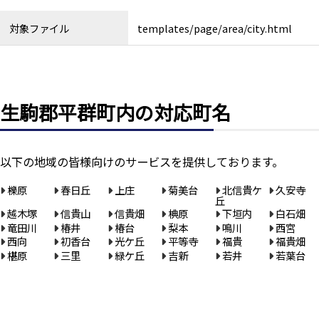
対象ファイル
templates/page/area/city.html
生駒郡平群町内の対応町名
以下の地域の皆様向けのサービスを提供しております。
櫟原
春日丘
上庄
菊美台
北信貴ケ
久安寺
丘
越木塚
信貴山
信貴畑
椣原
下垣内
白石畑
竜田川
椿井
椿台
梨本
鳴川
西宮
西向
初香台
光ケ丘
平等寺
福貴
福貴畑
椹原
三里
緑ケ丘
吉新
若井
若葉台