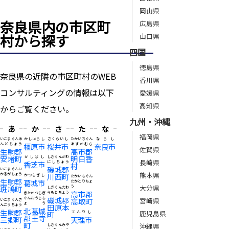
岡山県
奈良県内の市区町
広島県
村から探す
山口県
四国
徳島県
奈良県の近隣の市区町村のWEB
香川県
コンサルティングの情報は以下
愛媛県
高知県
からご覧ください。
九州・沖縄
あ
か
さ
た
な
福岡県
いこまぐんあ
かしはらし
さくらいし
たかいちぐん
ならし
んどちょう
橿原市
桜井市
あすかむら
奈良市
佐賀県
生駒郡
高市郡
安堵町
明日香
かしばし
しきぐんかわ
長崎県
香芝市
にしちょう
村
磯城郡
いこまぐんい
熊本県
かるがちょう
川西町
かつらぎし
たかいちぐん
生駒郡
葛城市
たかとりちょ
大分県
斑鳩町
う
しきぐんたわ
高市郡
らもとちょう
きたかつらぎ
磯城郡
ぐんおうじち
宮崎県
高取町
いこまぐんさ
ょう
んごうちょう
田原本
北葛城
生駒郡
鹿児島県
町
てんりし
郡王寺
三郷町
天理市
町
沖縄県
しきぐんみや