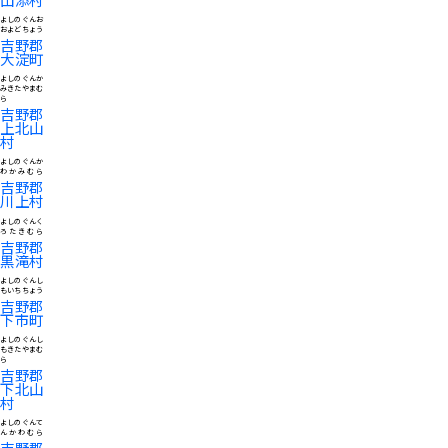
よしのぐんお
およどちょう
吉野郡
大淀町
よしのぐんか
みきたやまむ
ら
吉野郡
上北山
村
よしのぐんか
わかみむら
吉野郡
川上村
よしのぐんく
ろたきむら
吉野郡
黒滝村
よしのぐんし
もいちちょう
吉野郡
下市町
よしのぐんし
もきたやまむ
ら
吉野郡
下北山
村
よしのぐんて
んかわむら
吉野郡