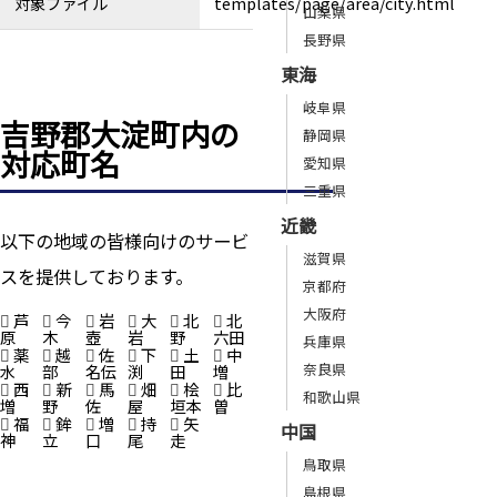
対象ファイル
templates/page/area/city.html
山梨県
長野県
東海
岐阜県
吉野郡大淀町内の
静岡県
対応町名
愛知県
三重県
近畿
以下の地域の皆様向けのサービ
滋賀県
スを提供しております。
京都府
大阪府
芦
今
岩
大
北
北
原
木
壺
岩
野
六田
兵庫県
薬
越
佐
下
土
中
奈良県
水
部
名伝
渕
田
増
西
新
馬
畑
桧
比
和歌山県
増
野
佐
屋
垣本
曽
福
鉾
増
持
矢
中国
神
立
口
尾
走
鳥取県
島根県