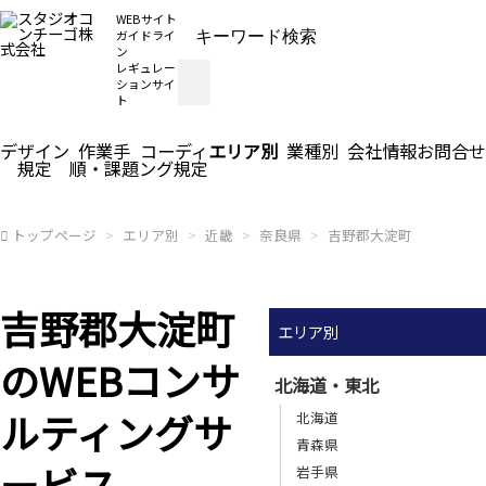
WEBサイト
ガイドライ
ン
レギュレー
ションサイ
ト
デザイン
作業手
コーディ
エリア別
業種別
会社情報
お問合せ
規定
順・課題
ング規定
トップページ
エリア別
近畿
奈良県
吉野郡大淀町
吉野郡大淀町
エリア別
のWEBコンサ
北海道・東北
ルティングサ
北海道
青森県
ービス
岩手県