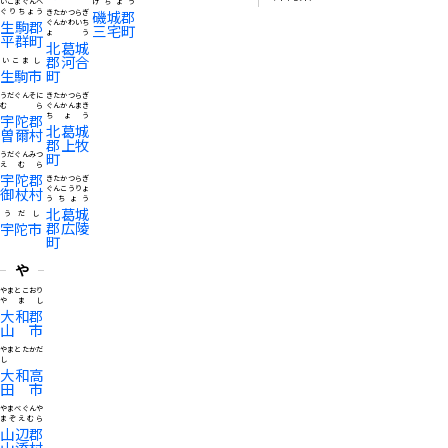
いこまぐんへ
けちょう
ぐりちょう
磯城郡
きたかつらぎ
生駒郡
ぐんかわいち
三宅町
ょう
平群町
北葛城
郡河合
いこまし
生駒市
町
うだぐんそに
きたかつらぎ
むら
ぐんかんまき
宇陀郡
ちょう
北葛城
曽爾村
郡上牧
町
うだぐんみつ
えむら
宇陀郡
きたかつらぎ
御杖村
ぐんこうりょ
うちょう
北葛城
うだし
郡広陵
宇陀市
町
や
やまとこおり
やまし
大和郡
山市
やまとたかだ
し
大和高
田市
やまべぐんや
まぞえむら
山辺郡
山添村