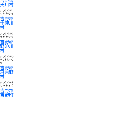
天川村
よしのぐんと
つかわむら
吉野郡
十津川
村
よしのぐんの
せがわむら
吉野郡
野迫川
村
よしのぐんひ
がしよしのむ
ら
吉野郡
東吉野
村
よしのぐんよ
しのちょう
吉野郡
吉野町