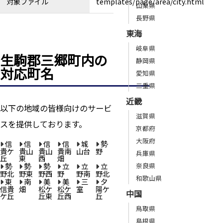
対象ファイル
templates/page/area/city.html
山梨県
長野県
東海
岐阜県
生駒郡三郷町内の
静岡県
対応町名
愛知県
三重県
近畿
以下の地域の皆様向けのサービ
滋賀県
スを提供しております。
京都府
大阪府
信
信
信
信
城
勢
貴ケ
貴山
貴山
貴南
山台
野
兵庫県
丘
東
西
畑
勢
勢
勢
立
立
立
奈良県
野北
野東
野西
野
野南
野北
和歌山県
東
南
美
美
三
夕
信貴
畑
松ケ
松ケ
室
陽ケ
中国
ケ丘
丘東
丘西
丘
鳥取県
島根県