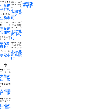
ぐりちょう
磯城郡
きたかつらぎ
生駒郡
ぐんかわいち
三宅町
ょう
平群町
北葛城
郡河合
いこまし
生駒市
町
うだぐんそに
きたかつらぎ
むら
ぐんかんまき
宇陀郡
ちょう
北葛城
曽爾村
郡上牧
町
うだぐんみつ
えむら
宇陀郡
きたかつらぎ
御杖村
ぐんこうりょ
うちょう
北葛城
うだし
郡広陵
宇陀市
町
や
やまとこおり
やまし
大和郡
山市
やまとたかだ
し
大和高
田市
やまべぐんや
まぞえむら
山辺郡
山添村