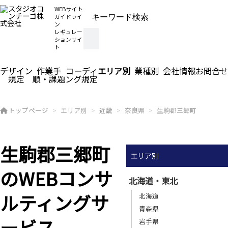
WEBサイト
ガイドライ
ン
レギュレー
ションサイ
ト
デザイン
作業手
コーディ
エリア別
業種別
会社情報
お問合せ
規定
順・課題
ング規定
トップページ
エリア別
近畿
奈良県
生駒郡三郷町
生駒郡三郷町
エリア別
のWEBコンサ
北海道・東北
ルティングサ
北海道
青森県
ービス
岩手県