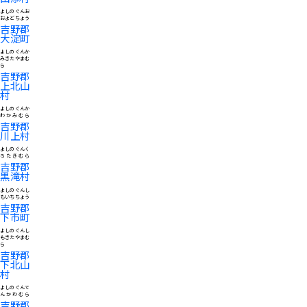
よしのぐんお
およどちょう
吉野郡
大淀町
よしのぐんか
みきたやまむ
ら
吉野郡
上北山
村
よしのぐんか
わかみむら
吉野郡
川上村
よしのぐんく
ろたきむら
吉野郡
黒滝村
よしのぐんし
もいちちょう
吉野郡
下市町
よしのぐんし
もきたやまむ
ら
吉野郡
下北山
村
よしのぐんて
んかわむら
吉野郡