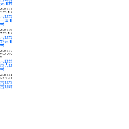
天川村
よしのぐんと
つかわむら
吉野郡
十津川
村
よしのぐんの
せがわむら
吉野郡
野迫川
村
よしのぐんひ
がしよしのむ
ら
吉野郡
東吉野
村
よしのぐんよ
しのちょう
吉野郡
吉野町