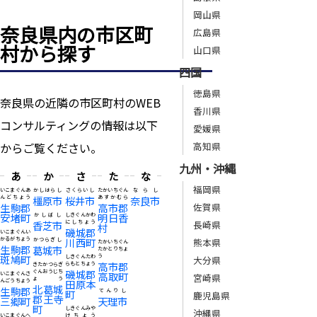
岡山県
奈良県内の市区町
広島県
村から探す
山口県
四国
徳島県
奈良県の近隣の市区町村のWEB
香川県
コンサルティングの情報は以下
愛媛県
高知県
からご覧ください。
九州・沖縄
あ
か
さ
た
な
福岡県
いこまぐんあ
かしはらし
さくらいし
たかいちぐん
ならし
んどちょう
橿原市
桜井市
あすかむら
奈良市
生駒郡
高市郡
佐賀県
安堵町
明日香
かしばし
しきぐんかわ
長崎県
香芝市
にしちょう
村
磯城郡
いこまぐんい
かるがちょう
川西町
熊本県
かつらぎし
たかいちぐん
生駒郡
葛城市
たかとりちょ
斑鳩町
う
しきぐんたわ
大分県
高市郡
らもとちょう
きたかつらぎ
磯城郡
ぐんおうじち
高取町
いこまぐんさ
宮崎県
ょう
んごうちょう
田原本
北葛城
生駒郡
町
てんりし
鹿児島県
郡王寺
三郷町
天理市
町
しきぐんみや
沖縄県
いこまぐんへ
けちょう