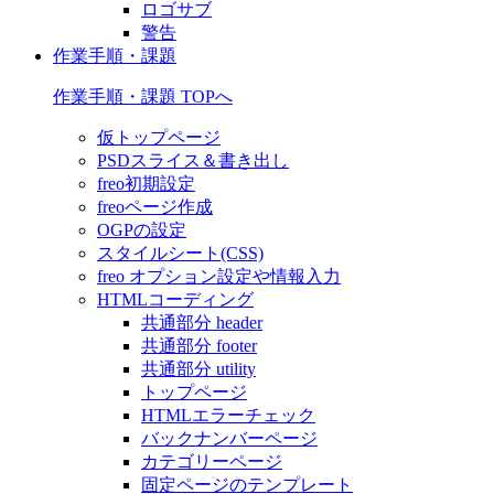
ロゴサブ
警告
作業手順・課題
作業手順・課題 TOPへ
仮トップページ
PSDスライス＆書き出し
freo初期設定
freoページ作成
OGPの設定
スタイルシート(CSS)
freo オプション設定や情報入力
HTMLコーディング
共通部分 header
共通部分 footer
共通部分 utility
トップページ
HTMLエラーチェック
バックナンバーページ
カテゴリーページ
固定ページのテンプレート