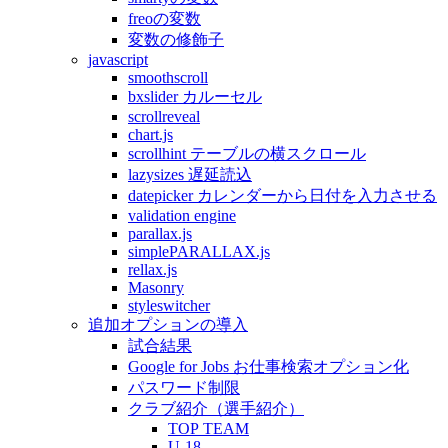
freoの変数
変数の修飾子
javascript
smoothscroll
bxslider カルーセル
scrollreveal
chart.js
scrollhint テーブルの横スクロール
lazysizes 遅延読込
datepicker カレンダーから日付を入力させる
validation engine
parallax.js
simplePARALLAX.js
rellax.js
Masonry
styleswitcher
追加オプションの導入
試合結果
Google for Jobs お仕事検索オプション化
パスワード制限
クラブ紹介（選手紹介）
TOP TEAM
U-18