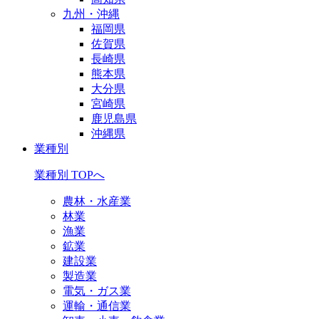
九州・沖縄
福岡県
佐賀県
長崎県
熊本県
大分県
宮崎県
鹿児島県
沖縄県
業種別
業種別 TOPへ
農林・水産業
林業
漁業
鉱業
建設業
製造業
電気・ガス業
運輸・通信業