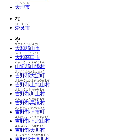
てんりし
天理市
な
ならし
奈良市
や
やまとこおりやまし
大和郡山市
やまとたかだし
大和高田市
やまべぐんやまぞえむら
山辺郡山添村
よしのぐんおおよどちょう
吉野郡大淀町
よしのぐんかみきたやまむら
吉野郡上北山村
よしのぐんかわかみむら
吉野郡川上村
よしのぐんくろたきむら
吉野郡黒滝村
よしのぐんしもいちちょう
吉野郡下市町
よしのぐんしもきたやまむら
吉野郡下北山村
よしのぐんてんかわむら
吉野郡天川村
よしのぐんとつかわむら
吉野郡十津川村