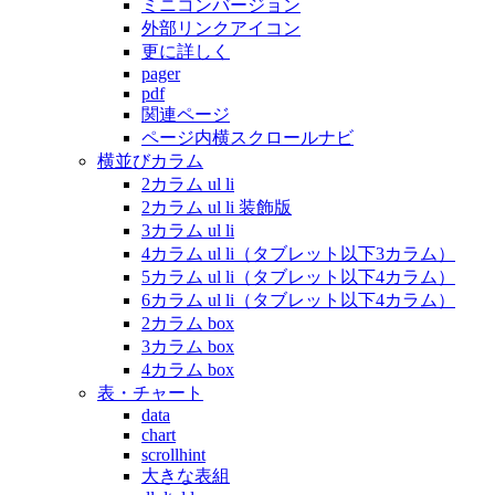
ミニコンバージョン
外部リンクアイコン
更に詳しく
pager
pdf
関連ページ
ページ内横スクロールナビ
横並びカラム
2カラム ul li
2カラム ul li 装飾版
3カラム ul li
4カラム ul li（タブレット以下3カラム）
5カラム ul li（タブレット以下4カラム）
6カラム ul li（タブレット以下4カラム）
2カラム box
3カラム box
4カラム box
表・チャート
data
chart
scrollhint
大きな表組