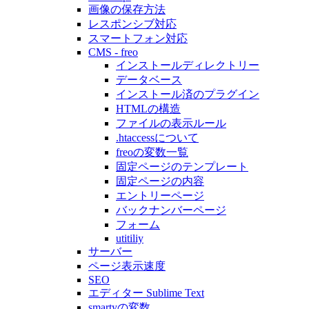
画像の保存方法
レスポンシブ対応
スマートフォン対応
CMS - freo
インストールディレクトリー
データベース
インストール済のプラグイン
HTMLの構造
ファイルの表示ルール
.htaccessについて
freoの変数一覧
固定ページのテンプレート
固定ページの内容
エントリーページ
バックナンバーページ
フォーム
utitiliy
サーバー
ページ表示速度
SEO
エディター Sublime Text
smartyの変数