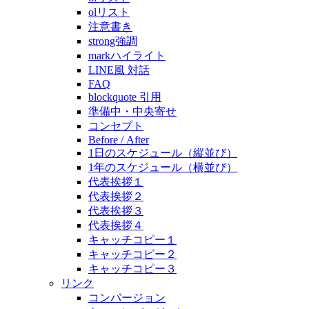
olリスト
注意書き
strong強調
markハイライト
LINE風 対話
FAQ
blockquote 引用
準備中・中央寄せ
コンセプト
Before / After
1日のスケジュール（縦並び）
1年のスケジュール（横並び）
代表挨拶１
代表挨拶２
代表挨拶３
代表挨拶４
キャッチコピー１
キャッチコピー２
キャッチコピー３
リンク
コンバージョン