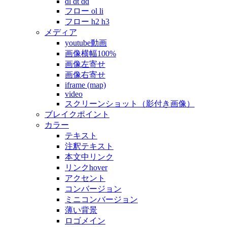
dl dt dd
フロー ol li
フロー h2 h3
メディア
youtube動画
画像横幅100%
画像左寄せ
画像右寄せ
iframe (map)
video
スクリーンショット（影付き画像）
ブレイクポイント
カラー
テキスト
注釈テキスト
本文中リンク
リンクhover
アクセント
コンバージョン
ミニコンバージョン
薄い背景
ロゴメイン