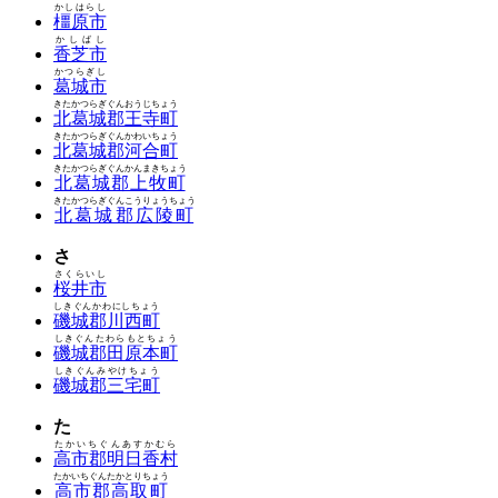
かしはらし
橿原市
かしばし
香芝市
かつらぎし
葛城市
きたかつらぎぐんおうじちょう
北葛城郡王寺町
きたかつらぎぐんかわいちょう
北葛城郡河合町
きたかつらぎぐんかんまきちょう
北葛城郡上牧町
きたかつらぎぐんこうりょうちょう
北葛城郡広陵町
さ
さくらいし
桜井市
しきぐんかわにしちょう
磯城郡川西町
しきぐんたわらもとちょう
磯城郡田原本町
しきぐんみやけちょう
磯城郡三宅町
た
たかいちぐんあすかむら
高市郡明日香村
たかいちぐんたかとりちょう
高市郡高取町