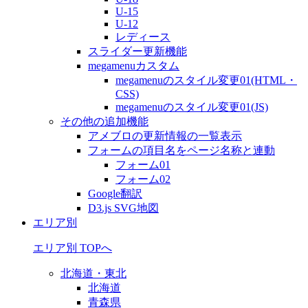
U-15
U-12
レディース
スライダー更新機能
megamenuカスタム
megamenuのスタイル変更01(HTML・
CSS)
megamenuのスタイル変更01(JS)
その他の追加機能
アメブロの更新情報の一覧表示
フォームの項目名をページ名称と連動
フォーム01
フォーム02
Google翻訳
D3.js SVG地図
エリア別
エリア別 TOPへ
北海道・東北
北海道
青森県