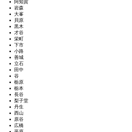
阿知賀
岩森
大峯
貝原
黒木
才谷
栄町
下市
小路
善城
立石
田中
谷
栃原
栃本
長谷
梨子堂
丹生
西山
原谷
広橋
平原