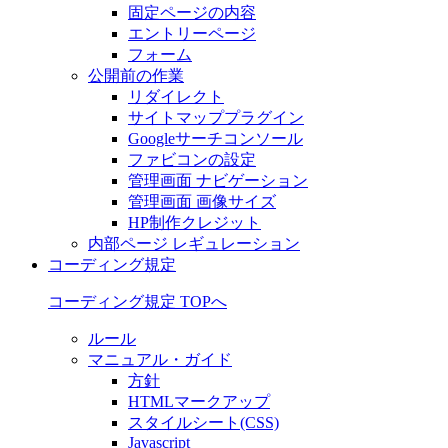
固定ページの内容
エントリーページ
フォーム
公開前の作業
リダイレクト
サイトマッププラグイン
Googleサーチコンソール
ファビコンの設定
管理画面 ナビゲーション
管理画面 画像サイズ
HP制作クレジット
内部ページ レギュレーション
コーディング規定
コーディング規定 TOPへ
ルール
マニュアル・ガイド
方針
HTMLマークアップ
スタイルシート(CSS)
Javascript