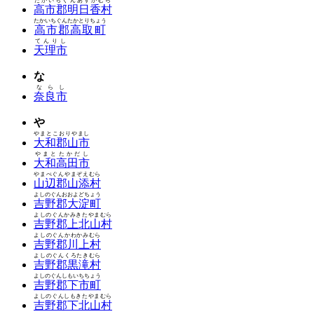
たかいちぐんあすかむら
高市郡明日香村
たかいちぐんたかとりちょう
高市郡高取町
てんりし
天理市
な
ならし
奈良市
や
やまとこおりやまし
大和郡山市
やまとたかだし
大和高田市
やまべぐんやまぞえむら
山辺郡山添村
よしのぐんおおよどちょう
吉野郡大淀町
よしのぐんかみきたやまむら
吉野郡上北山村
よしのぐんかわかみむら
吉野郡川上村
よしのぐんくろたきむら
吉野郡黒滝村
よしのぐんしもいちちょう
吉野郡下市町
よしのぐんしもきたやまむら
吉野郡下北山村