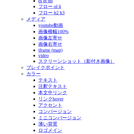
dl dt dd
フロー ol li
フロー h2 h3
メディア
youtube動画
画像横幅100%
画像左寄せ
画像右寄せ
iframe (map)
video
スクリーンショット（影付き画像）
ブレイクポイント
カラー
テキスト
注釈テキスト
本文中リンク
リンクhover
アクセント
コンバージョン
ミニコンバージョン
薄い背景
ロゴメイン