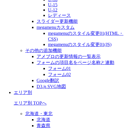
U-15
U-12
レディース
スライダー更新機能
megamenuカスタム
megamenuのスタイル変更01(HTML・
CSS)
megamenuのスタイル変更01(JS)
その他の追加機能
アメブロの更新情報の一覧表示
フォームの項目名をページ名称と連動
フォーム01
フォーム02
Google翻訳
D3.js SVG地図
エリア別
エリア別 TOPへ
北海道・東北
北海道
青森県