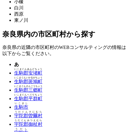
小橡
白川
西原
東ノ川
奈良県内の市区町村から探す
奈良県の近隣の市区町村のWEBコンサルティングの情報は
以下からご覧ください。
あ
いこまぐんあんどちょう
生駒郡安堵町
いこまぐんいかるがちょう
生駒郡斑鳩町
いこまぐんさんごうちょう
生駒郡三郷町
いこまぐんへぐりちょう
生駒郡平群町
いこまし
生駒市
うだぐんそにむら
宇陀郡曽爾村
うだぐんみつえむら
宇陀郡御杖村
うだし