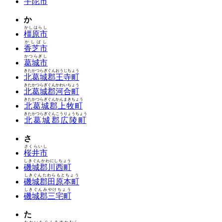
宇陀市
か
かしはらし
橿原市
かしばし
香芝市
かつらぎし
葛城市
きたかつらぎぐんおうじちょう
北葛城郡王寺町
きたかつらぎぐんかわいちょう
北葛城郡河合町
きたかつらぎぐんかんまきちょう
北葛城郡上牧町
きたかつらぎぐんこうりょうちょう
北葛城郡広陵町
さ
さくらいし
桜井市
しきぐんかわにしちょう
磯城郡川西町
しきぐんたわらもとちょう
磯城郡田原本町
しきぐんみやけちょう
磯城郡三宅町
た