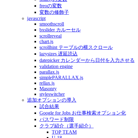
freoの変数
変数の修飾子
javascript
smoothscroll
bxslider カルーセル
scrollreveal
chart.js
scrollhint テーブルの横スクロール
lazysizes 遅延読込
datepicker カレンダーから日付を入力させる
validation engine
parallax.js
simplePARALLAX.js
rellax.js
Masonry
styleswitcher
追加オプションの導入
試合結果
Google for Jobs お仕事検索オプション化
パスワード制限
クラブ紹介（選手紹介）
TOP TEAM
U-18