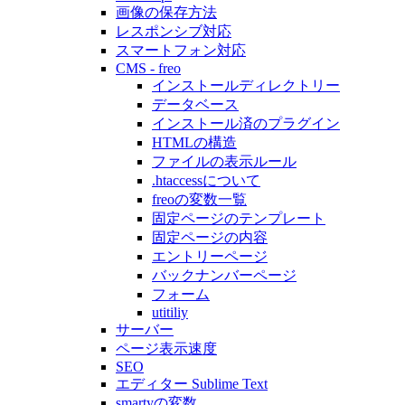
画像の保存方法
レスポンシブ対応
スマートフォン対応
CMS - freo
インストールディレクトリー
データベース
インストール済のプラグイン
HTMLの構造
ファイルの表示ルール
.htaccessについて
freoの変数一覧
固定ページのテンプレート
固定ページの内容
エントリーページ
バックナンバーページ
フォーム
utitiliy
サーバー
ページ表示速度
SEO
エディター Sublime Text
smartyの変数