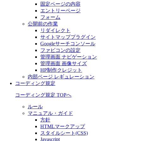
固定ページの内容
エントリーページ
フォーム
公開前の作業
リダイレクト
サイトマッププラグイン
Googleサーチコンソール
ファビコンの設定
管理画面 ナビゲーション
管理画面 画像サイズ
HP制作クレジット
内部ページ レギュレーション
コーディング規定
コーディング規定 TOPへ
ルール
マニュアル・ガイド
方針
HTMLマークアップ
スタイルシート(CSS)
Javascript