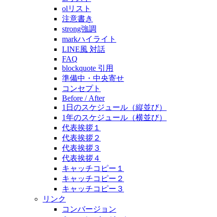
olリスト
注意書き
strong強調
markハイライト
LINE風 対話
FAQ
blockquote 引用
準備中・中央寄せ
コンセプト
Before / After
1日のスケジュール（縦並び）
1年のスケジュール（横並び）
代表挨拶１
代表挨拶２
代表挨拶３
代表挨拶４
キャッチコピー１
キャッチコピー２
キャッチコピー３
リンク
コンバージョン