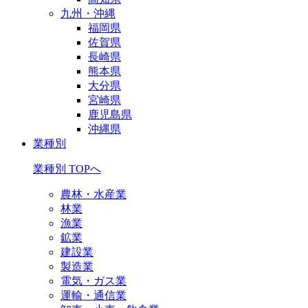
九州・沖縄
福岡県
佐賀県
長崎県
熊本県
大分県
宮崎県
鹿児島県
沖縄県
業種別
業種別 TOPへ
農林・水産業
林業
漁業
鉱業
建設業
製造業
電気・ガス業
運輸・通信業