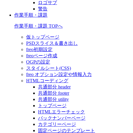
ロゴサブ
警告
作業手順・課題
作業手順・課題 TOPへ
仮トップページ
PSDスライス＆書き出し
freo初期設定
freoページ作成
OGPの設定
スタイルシート(CSS)
freo オプション設定や情報入力
HTMLコーディング
共通部分 header
共通部分 footer
共通部分 utility
トップページ
HTMLエラーチェック
バックナンバーページ
カテゴリーページ
固定ページのテンプレート