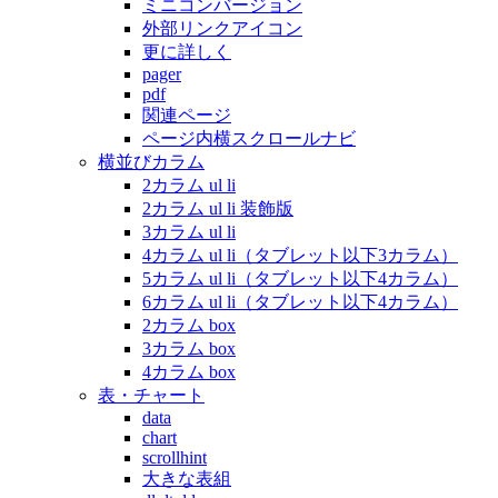
ミニコンバージョン
外部リンクアイコン
更に詳しく
pager
pdf
関連ページ
ページ内横スクロールナビ
横並びカラム
2カラム ul li
2カラム ul li 装飾版
3カラム ul li
4カラム ul li（タブレット以下3カラム）
5カラム ul li（タブレット以下4カラム）
6カラム ul li（タブレット以下4カラム）
2カラム box
3カラム box
4カラム box
表・チャート
data
chart
scrollhint
大きな表組