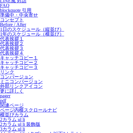
LINE風 対話
FAQ
blockquote 引用
準備中・中央寄せ
コンセプト
Before / After
1日のスケジュール（縦並び）
1年のスケジュール（横並び）
代表挨拶１
代表挨拶２
代表挨拶３
代表挨拶４
キャッチコピー１
キャッチコピー２
キャッチコピー３
リンク
コンバージョン
ミニコンバージョン
外部リンクアイコン
更に詳しく
pager
pdf
関連ページ
ページ内横スクロールナビ
横並びカラム
2カラム ul li
2カラム ul li 装飾版
3カラム ul li