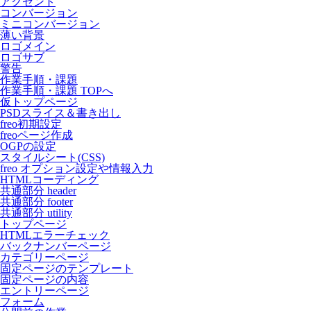
アクセント
コンバージョン
ミニコンバージョン
薄い背景
ロゴメイン
ロゴサブ
警告
作業手順・課題
作業手順・課題 TOPへ
仮トップページ
PSDスライス＆書き出し
freo初期設定
freoページ作成
OGPの設定
スタイルシート(CSS)
freo オプション設定や情報入力
HTMLコーディング
共通部分 header
共通部分 footer
共通部分 utility
トップページ
HTMLエラーチェック
バックナンバーページ
カテゴリーページ
固定ページのテンプレート
固定ページの内容
エントリーページ
フォーム