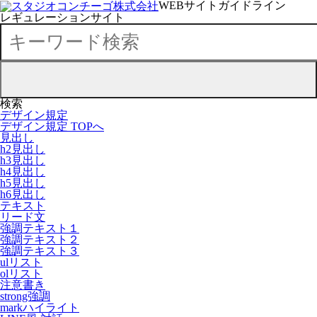
WEBサイトガイドライン
レギュレーションサイト
検索
デザイン規定
デザイン規定 TOPへ
見出し
h2見出し
h3見出し
h4見出し
h5見出し
h6見出し
テキスト
リード文
強調テキスト１
強調テキスト２
強調テキスト３
ulリスト
olリスト
注意書き
strong強調
markハイライト