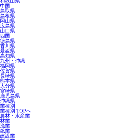
和歌山県
中国
鳥取県
島根県
岡山県
広島県
山口県
四国
徳島県
香川県
愛媛県
高知県
九州・沖縄
福岡県
佐賀県
長崎県
熊本県
大分県
宮崎県
鹿児島県
沖縄県
業種別
業種別 TOPへ
農林・水産業
林業
漁業
鉱業
建設業