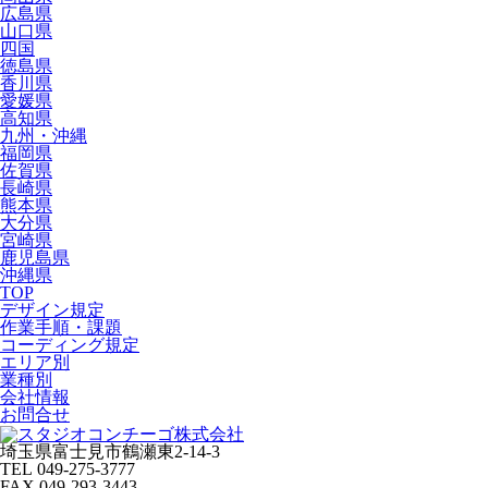
広島県
山口県
四国
徳島県
香川県
愛媛県
高知県
九州・沖縄
福岡県
佐賀県
長崎県
熊本県
大分県
宮崎県
鹿児島県
沖縄県
TOP
デザイン規定
作業手順・課題
コーディング規定
エリア別
業種別
会社情報
お問合せ
埼玉県富士見市鶴瀬東2-14-3
TEL 049-275-3777
FAX 049-293-3443