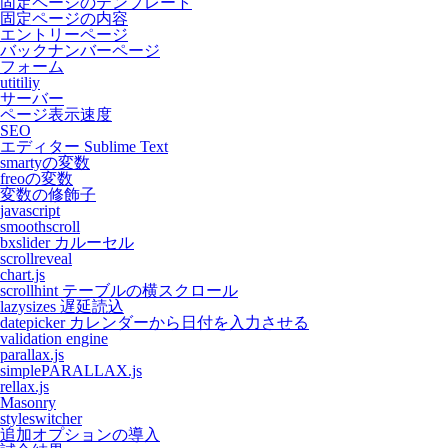
固定ページのテンプレート
固定ページの内容
エントリーページ
バックナンバーページ
フォーム
utitiliy
サーバー
ページ表示速度
SEO
エディター Sublime Text
smartyの変数
freoの変数
変数の修飾子
javascript
smoothscroll
bxslider カルーセル
scrollreveal
chart.js
scrollhint テーブルの横スクロール
lazysizes 遅延読込
datepicker カレンダーから日付を入力させる
validation engine
parallax.js
simplePARALLAX.js
rellax.js
Masonry
styleswitcher
追加オプションの導入