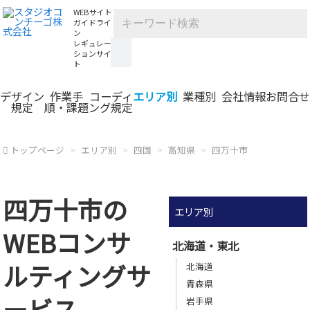
WEBサイト
ガイドライ
ン
レギュレー
ションサイ
ト
デザイン
作業手
コーディ
エリア別
業種別
会社情報
お問合せ
規定
順・課題
ング規定
トップページ
エリア別
四国
高知県
四万十市
四万十市の
エリア別
WEBコンサ
北海道・東北
ルティングサ
北海道
青森県
ービス
岩手県