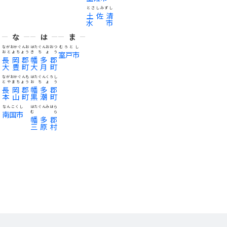
とさしみずし
土佐清
水市
な
は
ま
ながおかぐんお
はたぐんおおつ
むろとし
おとよちょう
きちょう
室戸市
長岡郡
幡多郡
大豊町
大月町
ながおかぐんも
はたぐんくろし
とやまちょう
おちょう
長岡郡
幡多郡
本山町
黒潮町
なんこくし
はたぐんみはら
南国市
むら
幡多郡
三原村