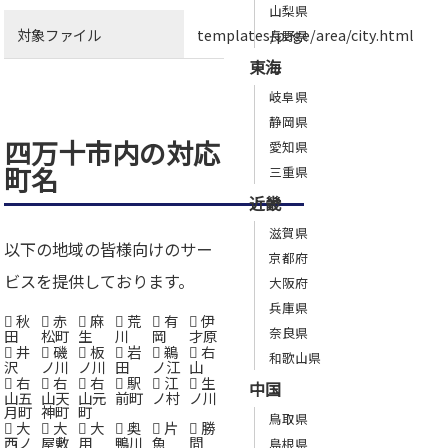
山梨県
対象ファイル
templates/page/area/city.html
長野県
東海
岐阜県
静岡県
四万十市内の対応
愛知県
町名
三重県
近畿
滋賀県
以下の地域の皆様向けのサー
京都府
ビスを提供しております。
大阪府
兵庫県
秋
赤
麻
荒
有
伊
奈良県
田
松町
生
川
岡
才原
井
磯
板
岩
鵜
右
和歌山県
沢
ノ川
ノ川
田
ノ江
山
右
右
右
駅
江
生
中国
山五
山天
山元
前町
ノ村
ノ川
月町
神町
町
鳥取県
大
大
大
奥
片
勝
西ノ
屋敷
用
鴨川
魚
間
島根県