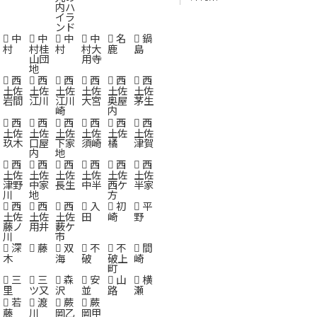
内ハ
イラ
ンド
中
中
中
中
名
鍋
村
村桂
村
村大
鹿
島
山団
用寺
地
西
西
西
西
西
西
土佐
土佐
土佐
土佐
土佐
土佐
岩間
江川
江川
大宮
奥屋
茅生
崎
内
西
西
西
西
西
西
土佐
土佐
土佐
土佐
土佐
土佐
玖木
口屋
下家
須崎
橘
津賀
内
地
西
西
西
西
西
西
土佐
土佐
土佐
土佐
土佐
土佐
津野
中家
長生
中半
西ケ
半家
川
地
方
西
西
西
入
初
平
土佐
土佐
土佐
田
崎
野
藤ノ
用井
薮ケ
川
市
深
藤
双
不
不
間
木
海
破
破上
崎
町
三
三
森
安
山
横
里
ツ又
沢
並
路
瀬
若
渡
蕨
蕨
藤
川
岡乙
岡甲