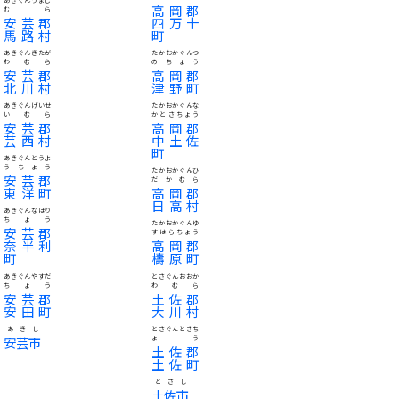
高岡郡
むら
安芸郡
四万十
馬路村
町
あきぐんきたが
たかおかぐんつ
わむら
のちょう
安芸郡
高岡郡
北川村
津野町
あきぐんげいせ
たかおかぐんな
いむら
かとさちょう
安芸郡
高岡郡
芸西村
中土佐
町
あきぐんとうよ
うちょう
たかおかぐんひ
安芸郡
だかむら
東洋町
高岡郡
日高村
あきぐんなはり
ちょう
たかおかぐんゆ
安芸郡
すはらちょう
奈半利
高岡郡
町
檮原町
あきぐんやすだ
とさぐんおおか
ちょう
わむら
安芸郡
土佐郡
安田町
大川村
あきし
とさぐんとさち
安芸市
ょう
土佐郡
土佐町
とさし
土佐市