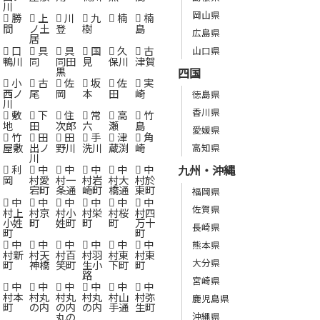
川
岡山県
勝
上
川
九
楠
楠
間
ノ土
登
樹
島
広島県
居
口
具
具
国
久
古
山口県
鴨川
同
同田
見
保川
津賀
黒
四国
小
古
佐
坂
佐
実
西ノ
尾
岡
本
田
崎
徳島県
川
香川県
敷
下
住
常
高
竹
地
田
次郎
六
瀬
島
愛媛県
竹
田
田
手
津
角
屋敷
出ノ
野川
洗川
蔵渕
崎
高知県
川
九州・沖縄
利
中
中
中
中
中
岡
村愛
村一
村岩
村大
村於
宕町
条通
崎町
橋通
東町
福岡県
中
中
中
中
中
中
佐賀県
村上
村京
村小
村栄
村桜
村四
小姓
町
姓町
町
町
万十
長崎県
町
町
中
中
中
中
中
中
熊本県
村新
村天
村百
村羽
村東
村東
大分県
町
神橋
笑町
生小
下町
町
路
宮崎県
中
中
中
中
中
中
村本
村丸
村丸
村丸
村山
村弥
鹿児島県
町
の内
の内
の内
手通
生町
丸の
沖縄県