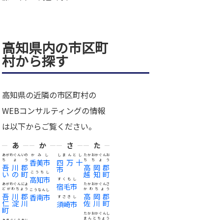
高知県内の市区町
村から探す
高知県の近隣の市区町村の
WEBコンサルティングの情報
は以下からご覧ください。
あ
か
さ
た
あがわぐんいの
かみし
しまんとし
たかおかぐんお
ちょう
香美市
四万十
ちちょう
吾川郡
高岡郡
市
いの町
越知町
こうちし
高知市
すくもし
あがわぐんによ
宿毛市
たかおかぐんさ
どがわちょう
かわちょう
こうなんし
吾川郡
高岡郡
香南市
すさきし
仁淀川
佐川町
須崎市
町
たかおかぐんし
まんとちょう
あきぐんうまじ