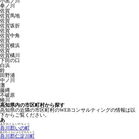
小黒ノ川
拳ノ川
佐賀
佐賀馬地
佐賀
佐賀坂折
佐賀
佐賀中角
佐賀
佐賀横浜
佐賀
佐賀橘川
下田の口
白浜
鈴
田野浦
中ノ川
灘
藤縄
不破原
蜷川
高知県内の市区町村から探す
高知県の近隣の市区町村のWEBコンサルティングの情報は以
下からご覧ください。
あ
あがわぐんいのちょう
吾川郡いの町
あがわぐんによどがわちょう
吾川郡仁淀川町