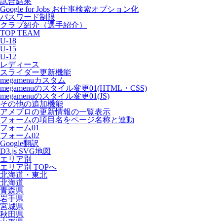
試合結果
Google for Jobs お仕事検索オプション化
パスワード制限
クラブ紹介（選手紹介）
TOP TEAM
U-18
U-15
U-12
レディース
スライダー更新機能
megamenuカスタム
megamenuのスタイル変更01(HTML・CSS)
megamenuのスタイル変更01(JS)
その他の追加機能
アメブロの更新情報の一覧表示
フォームの項目名をページ名称と連動
フォーム01
フォーム02
Google翻訳
D3.js SVG地図
エリア別
エリア別 TOPへ
北海道・東北
北海道
青森県
岩手県
宮城県
秋田県