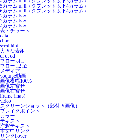
4カラム ul li（タブレット以下3カラム）
5カラム ul li（タブレット以下4カラム）
6カラム ul li（タブレット以下4カラム）
2カラム box
3カラム box
4カラム box
表・チャート
data
chart
scrollhint
大きな表組
dl dt dd
フロー ol li
フロー h2 h3
メディア
youtube動画
画像横幅100%
画像左寄せ
画像右寄せ
iframe (map)
video
スクリーンショット（影付き画像）
ブレイクポイント
カラー
テキスト
注釈テキスト
本文中リンク
リンクhover