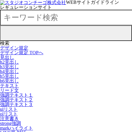
WEBサイトガイドライン
レギュレーションサイト
検索
デザイン規定
デザイン規定 TOPへ
見出し
h2見出し
h3見出し
h4見出し
h5見出し
h6見出し
テキスト
リード文
強調テキスト１
強調テキスト２
強調テキスト３
ulリスト
olリスト
注意書き
strong強調
markハイライト