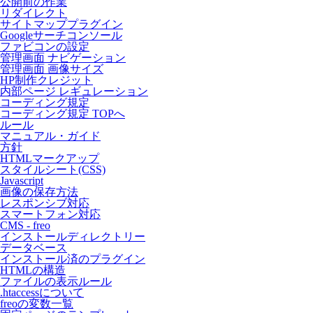
公開前の作業
リダイレクト
サイトマッププラグイン
Googleサーチコンソール
ファビコンの設定
管理画面 ナビゲーション
管理画面 画像サイズ
HP制作クレジット
内部ページ レギュレーション
コーディング規定
コーディング規定 TOPへ
ルール
マニュアル・ガイド
方針
HTMLマークアップ
スタイルシート(CSS)
Javascript
画像の保存方法
レスポンシブ対応
スマートフォン対応
CMS - freo
インストールディレクトリー
データベース
インストール済のプラグイン
HTMLの構造
ファイルの表示ルール
.htaccessについて
freoの変数一覧