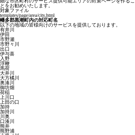
細な市区町村のサービス提供可能エリアの対策ページを作るこ
とをお勧めいたします。
対象ファイル
templates/page/area/city.html
幡多郡黒潮町内の対応町名
以下の地域の皆様向けのサービスを提供しております。
有井川
伊田
市野瀬
市野々川
出口
伊与喜
入野
浮鞭
馬荷
大井川
大方橘川
奥湊川
御坊畑
荷稲
上川口
上田の口
加持
加持川
川奥
口湊川
熊井
熊野浦