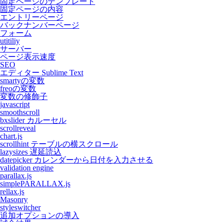
固定ページのテンプレート
固定ページの内容
エントリーページ
バックナンバーページ
フォーム
utitiliy
サーバー
ページ表示速度
SEO
エディター Sublime Text
smartyの変数
freoの変数
変数の修飾子
javascript
smoothscroll
bxslider カルーセル
scrollreveal
chart.js
scrollhint テーブルの横スクロール
lazysizes 遅延読込
datepicker カレンダーから日付を入力させる
validation engine
parallax.js
simplePARALLAX.js
rellax.js
Masonry
styleswitcher
追加オプションの導入