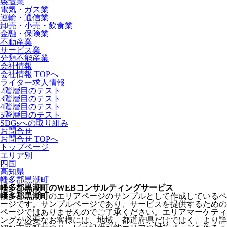
製造業
電気・ガス業
運輸・通信業
卸売・小売・飲食業
金融・保険業
不動産業
サービス業
分類不能産業
会社情報
会社情報 TOPへ
ライター求人情報
2階層目のテスト
3階層目のテスト
4階層目のテスト
5階層目のテスト
SDGsへの取り組み
お問合せ
お問合せ TOPへ
トップページ
エリア別
四国
高知県
幡多郡黒潮町
幡多郡黒潮町のWEBコンサルティングサービス
幡多郡黒潮町
のエリアページのサンプルとして作成しているペ
ージです。サンプルページであり、サービスを提供するための
ページではありませんのでご了承ください。エリアマーケティ
ングが必要なお客様には、地域、都道府県だけではく、より詳