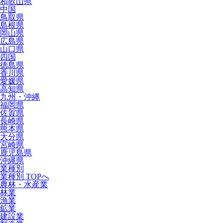
和歌山県
中国
鳥取県
島根県
岡山県
広島県
山口県
四国
徳島県
香川県
愛媛県
高知県
九州・沖縄
福岡県
佐賀県
長崎県
熊本県
大分県
宮崎県
鹿児島県
沖縄県
業種別
業種別 TOPへ
農林・水産業
林業
漁業
鉱業
建設業