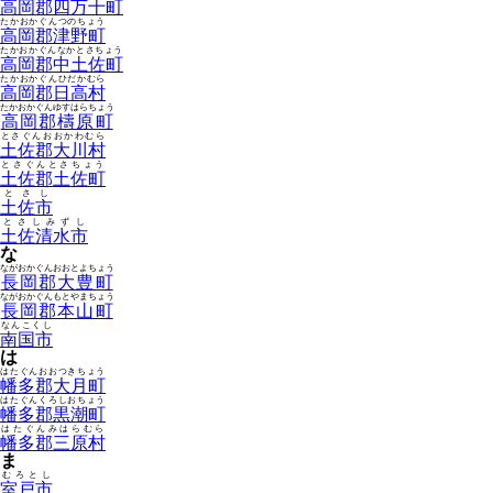
高岡郡四万十町
たかおかぐんつのちょう
高岡郡津野町
たかおかぐんなかとさちょう
高岡郡中土佐町
たかおかぐんひだかむら
高岡郡日高村
たかおかぐんゆすはらちょう
高岡郡檮原町
とさぐんおおかわむら
土佐郡大川村
とさぐんとさちょう
土佐郡土佐町
とさし
土佐市
とさしみずし
土佐清水市
な
ながおかぐんおおとよちょう
長岡郡大豊町
ながおかぐんもとやまちょう
長岡郡本山町
なんこくし
南国市
は
はたぐんおおつきちょう
幡多郡大月町
はたぐんくろしおちょう
幡多郡黒潮町
はたぐんみはらむら
幡多郡三原村
ま
むろとし
室戸市