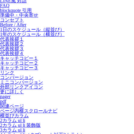
LINE風 対話
FAQ
blockquote 引用
準備中・中央寄せ
コンセプト
Before / After
1日のスケジュール（縦並び）
1年のスケジュール（横並び）
代表挨拶１
代表挨拶２
代表挨拶３
代表挨拶４
キャッチコピー１
キャッチコピー２
キャッチコピー３
リンク
コンバージョン
ミニコンバージョン
外部リンクアイコン
更に詳しく
pager
pdf
関連ページ
ページ内横スクロールナビ
横並びカラム
2カラム ul li
2カラム ul li 装飾版
3カラム ul li