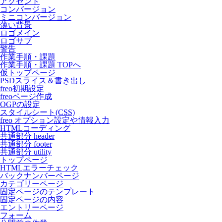
アクセント
コンバージョン
ミニコンバージョン
薄い背景
ロゴメイン
ロゴサブ
警告
作業手順・課題
作業手順・課題 TOPへ
仮トップページ
PSDスライス＆書き出し
freo初期設定
freoページ作成
OGPの設定
スタイルシート(CSS)
freo オプション設定や情報入力
HTMLコーディング
共通部分 header
共通部分 footer
共通部分 utility
トップページ
HTMLエラーチェック
バックナンバーページ
カテゴリーページ
固定ページのテンプレート
固定ページの内容
エントリーページ
フォーム