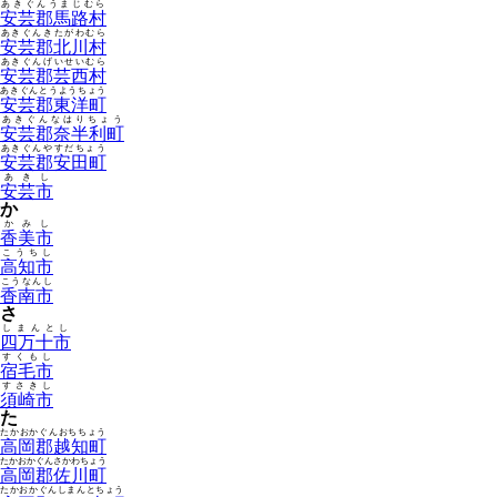
あきぐんうまじむら
安芸郡馬路村
あきぐんきたがわむら
安芸郡北川村
あきぐんげいせいむら
安芸郡芸西村
あきぐんとうようちょう
安芸郡東洋町
あきぐんなはりちょう
安芸郡奈半利町
あきぐんやすだちょう
安芸郡安田町
あきし
安芸市
か
かみし
香美市
こうちし
高知市
こうなんし
香南市
さ
しまんとし
四万十市
すくもし
宿毛市
すさきし
須崎市
た
たかおかぐんおちちょう
高岡郡越知町
たかおかぐんさかわちょう
高岡郡佐川町
たかおかぐんしまんとちょう