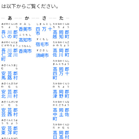
は以下からご覧ください。
あ
か
さ
た
あがわぐんいの
かみし
しまんとし
たかおかぐんお
ちょう
香美市
四万十
ちちょう
吾川郡
高岡郡
市
いの町
越知町
こうちし
高知市
すくもし
あがわぐんによ
宿毛市
たかおかぐんさ
どがわちょう
かわちょう
こうなんし
吾川郡
高岡郡
香南市
すさきし
仁淀川
佐川町
須崎市
町
たかおかぐんし
まんとちょう
あきぐんうまじ
高岡郡
むら
安芸郡
四万十
馬路村
町
あきぐんきたが
たかおかぐんつ
わむら
のちょう
安芸郡
高岡郡
北川村
津野町
あきぐんげいせ
たかおかぐんな
いむら
かとさちょう
安芸郡
高岡郡
芸西村
中土佐
町
あきぐんとうよ
うちょう
たかおかぐんひ
安芸郡
だかむら
東洋町
高岡郡
日高村
あきぐんなはり