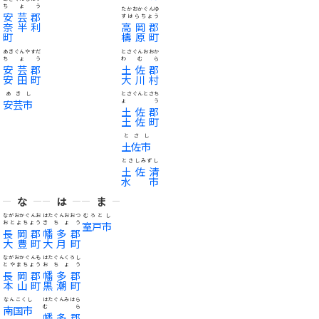
ちょう
たかおかぐんゆ
安芸郡
すはらちょう
奈半利
高岡郡
町
檮原町
あきぐんやすだ
とさぐんおおか
ちょう
わむら
安芸郡
土佐郡
安田町
大川村
あきし
とさぐんとさち
安芸市
ょう
土佐郡
土佐町
とさし
土佐市
とさしみずし
土佐清
水市
な
は
ま
ながおかぐんお
はたぐんおおつ
むろとし
おとよちょう
きちょう
室戸市
長岡郡
幡多郡
大豊町
大月町
ながおかぐんも
はたぐんくろし
とやまちょう
おちょう
長岡郡
幡多郡
本山町
黒潮町
なんこくし
はたぐんみはら
南国市
むら
幡多郡