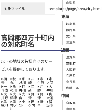
山梨県
対象ファイル
templates/page/area/city.html
長野県
東海
岐阜県
静岡県
高岡郡四万十町内
愛知県
の対応町名
三重県
近畿
滋賀県
以下の地域の皆様向けのサー
京都府
ビスを提供しております。
大阪府
兵庫県
相
秋
家
井
市
市
奈良県
去
丸
地川
崎
生原
ノ又
一
魚
打
浦
江
大
和歌山県
斗俵
の川
井川
越
師
井川
大
大
大
興
興
奥
中国
井野
鶴津
向
津
津
大道
奥
奥
小
親
折
替
鳥取県
呉地
神ノ
野
ケ内
合
坂本
川
島根県