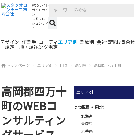
WEBサイト
ガイドライ
ン
レギュレー
ションサイ
ト
デザイン
作業手
コーディ
エリア別
業種別
会社情報
お問合せ
規定
順・課題
ング規定
トップページ
エリア別
四国
高知県
高岡郡四万十町
高岡郡四万十
エリア別
町のWEBコ
北海道・東北
ンサルティン
北海道
青森県
グサービス
岩手県