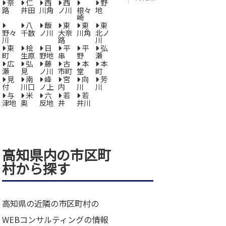
奈
仁
西
西
野
路
井田
川角
ノ川
根々
地
崎
八
飯
東
東
東
野々
千数
ノ川
大奈
川角
北ノ
川
路
川
東
桧
日
平
平
弘
町
生原
野地
串
野
瀬
広
弘
藤
古
本
本
瀬
見
ノ川
市町
堂
町
見
南
峰
宮
向
芳
付
川口
ノ上
内
川
川
与
米
六
若
若
津地
奥
反地
井
井川
高知県内の市区町
村から探す
高知県の近隣の市区町村の
WEBコンサルティングの情報