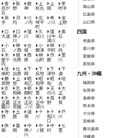
香
影
数
上
上
茅
岡山県
月が
野
神
秋丸
岡
吹手
丘
広島県
烏
河
川
北
希
金
手
内
ノ内
琴平
ノ川
上野
山口県
町
四国
口
口
窪
久
窪
黒
大道
神ノ
川
保川
川中
石
川
津川
徳島県
小
神
古
小
琴
小
香川県
石
ノ西
城
鶴津
平町
向
木
根
西
榊
作
里
愛媛県
屋ケ
元原
原
山町
屋
川
内
高知県
茂
仕
下
下
下
下
九州・沖縄
串町
出原
岡
呉地
津井
道
勝
上
昭
昭
昭
地
福岡県
賀野
宮
和乙
和甲
和
吉
志
志
新
瀬
天
大
佐賀県
和
和峰
開町
里
の川
正
大
大
大
大
高
津
長崎県
正葛
正大
正北
正中
野
賀
熊本県
籠川
奈路
ノ川
津川
寺
土
道
十
十
戸
大分県
野
居
徳
川
和川
川
口
宮崎県
床
富
中
中
中
七
鹿児島県
鍋
岡
神ノ
ノ越
村
里
川
沖縄県