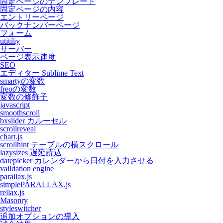
固定ページのテンプレート
固定ページの内容
エントリーページ
バックナンバーページ
フォーム
utitiliy
サーバー
ページ表示速度
SEO
エディター Sublime Text
smartyの変数
freoの変数
変数の修飾子
javascript
smoothscroll
bxslider カルーセル
scrollreveal
chart.js
scrollhint テーブルの横スクロール
lazysizes 遅延読込
datepicker カレンダーから日付を入力させる
validation engine
parallax.js
simplePARALLAX.js
rellax.js
Masonry
styleswitcher
追加オプションの導入