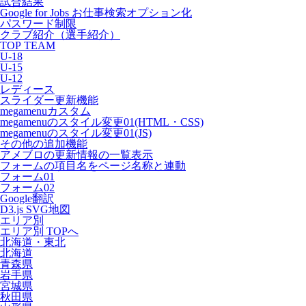
試合結果
Google for Jobs お仕事検索オプション化
パスワード制限
クラブ紹介（選手紹介）
TOP TEAM
U-18
U-15
U-12
レディース
スライダー更新機能
megamenuカスタム
megamenuのスタイル変更01(HTML・CSS)
megamenuのスタイル変更01(JS)
その他の追加機能
アメブロの更新情報の一覧表示
フォームの項目名をページ名称と連動
フォーム01
フォーム02
Google翻訳
D3.js SVG地図
エリア別
エリア別 TOPへ
北海道・東北
北海道
青森県
岩手県
宮城県
秋田県