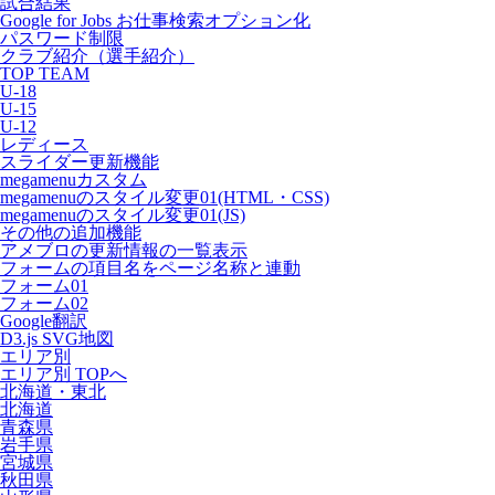
試合結果
Google for Jobs お仕事検索オプション化
パスワード制限
クラブ紹介（選手紹介）
TOP TEAM
U-18
U-15
U-12
レディース
スライダー更新機能
megamenuカスタム
megamenuのスタイル変更01(HTML・CSS)
megamenuのスタイル変更01(JS)
その他の追加機能
アメブロの更新情報の一覧表示
フォームの項目名をページ名称と連動
フォーム01
フォーム02
Google翻訳
D3.js SVG地図
エリア別
エリア別 TOPへ
北海道・東北
北海道
青森県
岩手県
宮城県
秋田県