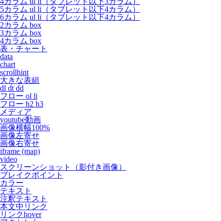
4カラム ul li（タブレット以下3カラム）
5カラム ul li（タブレット以下4カラム）
6カラム ul li（タブレット以下4カラム）
2カラム box
3カラム box
4カラム box
表・チャート
data
chart
scrollhint
大きな表組
dl dt dd
フロー ol li
フロー h2 h3
メディア
youtube動画
画像横幅100%
画像左寄せ
画像右寄せ
iframe (map)
video
スクリーンショット（影付き画像）
ブレイクポイント
カラー
テキスト
注釈テキスト
本文中リンク
リンクhover