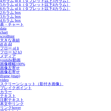
4カラム ul li（タブレット以下3カラム）
5カラム ul li（タブレット以下4カラム）
6カラム ul li（タブレット以下4カラム）
2カラム box
3カラム box
4カラム box
表・チャート
data
chart
scrollhint
大きな表組
dl dt dd
フロー ol li
フロー h2 h3
メディア
youtube動画
画像横幅100%
画像左寄せ
画像右寄せ
iframe (map)
video
スクリーンショット（影付き画像）
ブレイクポイント
カラー
テキスト
注釈テキスト
本文中リンク
リンクhover