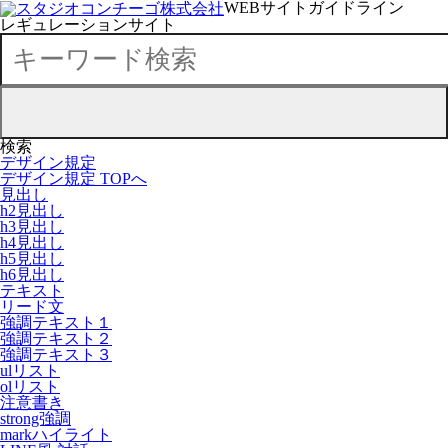
WEBサイトガイドライン
レギュレーションサイト
検索
デザイン規定
デザイン規定 TOPへ
見出し
h2見出し
h3見出し
h4見出し
h5見出し
h6見出し
テキスト
リード文
強調テキスト１
強調テキスト２
強調テキスト３
ulリスト
olリスト
注意書き
strong強調
markハイライト