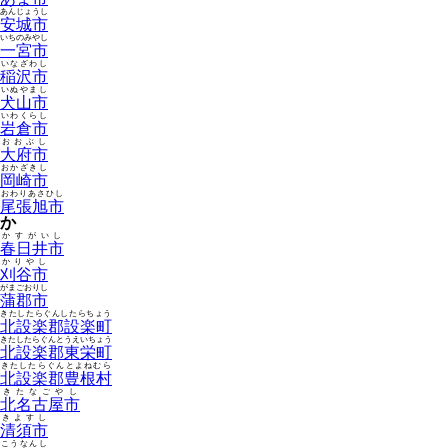
あんじょうし
安城市
いちのみやし
一宮市
いなざわし
稲沢市
いぬやまし
犬山市
いわくらし
岩倉市
おおぶし
大府市
おかざきし
岡崎市
おわりあさひし
尾張旭市
か
かすがいし
春日井市
かりやし
刈谷市
がまごおりし
蒲郡市
きたしたらぐんしたらちょう
北設楽郡設楽町
きたしたらぐんとうえいちょう
北設楽郡東栄町
きたしたらぐんとよねむら
北設楽郡豊根村
きたなごやし
北名古屋市
きよすし
清須市
こうなんし