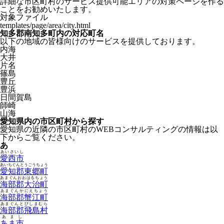
詳細な市区町村のサービス提供可能エリアの対策ページを作る
ことをお勧めいたします。
対象ファイル
templates/page/area/city.html
知多郡南知多町内の対応町名
以下の地域の皆様向けのサービスを提供しております。
内海
大井
片名
篠島
豊丘
豊浜
日間賀島
師崎
山海
愛知県内の市区町村から探す
愛知県の近隣の市区町村のWEBコンサルティングの情報は以
下からご覧ください。
あ
あいさいし
愛西市
あいちぐんとうごうちょう
愛知郡東郷町
あまぐんおおはるちょう
海部郡大治町
あまぐんかにえちょう
海部郡蟹江町
あまぐんとびしまむら
海部郡飛島村
あまし
あま市