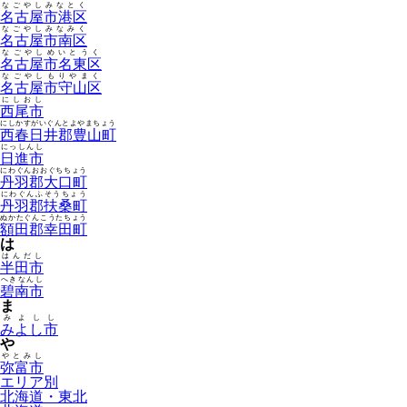
なごやしみなとく
名古屋市港区
なごやしみなみく
名古屋市南区
なごやしめいとうく
名古屋市名東区
なごやしもりやまく
名古屋市守山区
にしおし
西尾市
にしかすがいぐんとよやまちょう
西春日井郡豊山町
にっしんし
日進市
にわぐんおおぐちちょう
丹羽郡大口町
にわぐんふそうちょう
丹羽郡扶桑町
ぬかたぐんこうたちょう
額田郡幸田町
は
はんだし
半田市
へきなんし
碧南市
ま
みよしし
みよし市
や
やとみし
弥富市
エリア別
北海道・東北