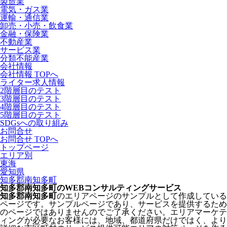
製造業
電気・ガス業
運輸・通信業
卸売・小売・飲食業
金融・保険業
不動産業
サービス業
分類不能産業
会社情報
会社情報 TOPへ
ライター求人情報
2階層目のテスト
3階層目のテスト
4階層目のテスト
5階層目のテスト
SDGsへの取り組み
お問合せ
お問合せ TOPへ
トップページ
エリア別
東海
愛知県
知多郡南知多町
知多郡南知多町のWEBコンサルティングサービス
知多郡南知多町
のエリアページのサンプルとして作成している
ページです。サンプルページであり、サービスを提供するため
のページではありませんのでご了承ください。エリアマーケテ
ィングが必要なお客様には、地域、都道府県だけではく、より