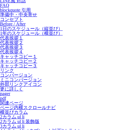
LINE風 対話
FAQ
blockquote 引用
準備中・中央寄せ
コンセプト
Before / After
1日のスケジュール（縦並び）
1年のスケジュール（横並び）
代表挨拶１
代表挨拶２
代表挨拶３
代表挨拶４
キャッチコピー１
キャッチコピー２
キャッチコピー３
リンク
コンバージョン
ミニコンバージョン
外部リンクアイコン
更に詳しく
pager
pdf
関連ページ
ページ内横スクロールナビ
横並びカラム
2カラム ul li
2カラム ul li 装飾版
3カラム ul li