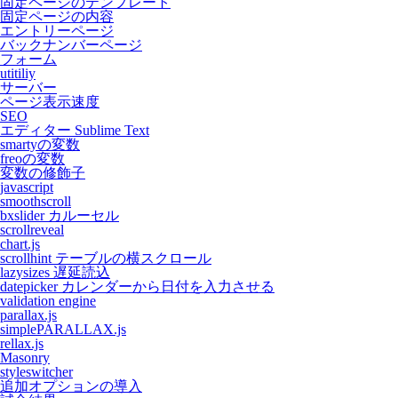
固定ページのテンプレート
固定ページの内容
エントリーページ
バックナンバーページ
フォーム
utitiliy
サーバー
ページ表示速度
SEO
エディター Sublime Text
smartyの変数
freoの変数
変数の修飾子
javascript
smoothscroll
bxslider カルーセル
scrollreveal
chart.js
scrollhint テーブルの横スクロール
lazysizes 遅延読込
datepicker カレンダーから日付を入力させる
validation engine
parallax.js
simplePARALLAX.js
rellax.js
Masonry
styleswitcher
追加オプションの導入