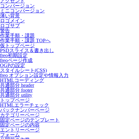
アクセント
コンバージョン
ミニコンバージョン
薄い背景
ロゴメイン
ロゴサブ
警告
作業手順・課題
作業手順・課題 TOPへ
仮トップページ
PSDスライス＆書き出し
freo初期設定
freoページ作成
OGPの設定
スタイルシート(CSS)
freo オプション設定や情報入力
HTMLコーディング
共通部分 header
共通部分 footer
共通部分 utility
トップページ
HTMLエラーチェック
バックナンバーページ
カテゴリーページ
固定ページのテンプレート
固定ページの内容
エントリーページ
フォーム