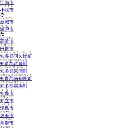
江南市
こまきし
小牧市
さ
しんしろし
新城市
せとし
瀬戸市
た
たかはまし
高浜市
たはらし
田原市
ちたぐんあぐいちょう
知多郡阿久比町
ちたぐんたけとよちょう
知多郡武豊町
ちたぐんひがしうらちょう
知多郡東浦町
ちたぐんみなみちたちょう
知多郡南知多町
ちたぐんみはまちょう
知多郡美浜町
ちたし
知多市
ちりゅうし
知立市
つしまし
津島市
とうかいし
東海市
とこなめし
常滑市
とよあけし