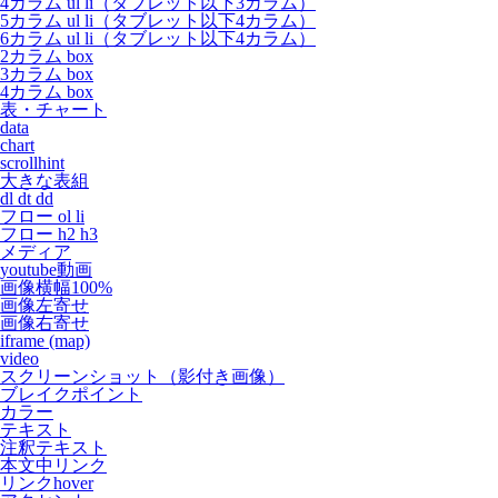
4カラム ul li（タブレット以下3カラム）
5カラム ul li（タブレット以下4カラム）
6カラム ul li（タブレット以下4カラム）
2カラム box
3カラム box
4カラム box
表・チャート
data
chart
scrollhint
大きな表組
dl dt dd
フロー ol li
フロー h2 h3
メディア
youtube動画
画像横幅100%
画像左寄せ
画像右寄せ
iframe (map)
video
スクリーンショット（影付き画像）
ブレイクポイント
カラー
テキスト
注釈テキスト
本文中リンク
リンクhover