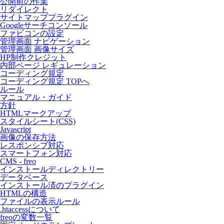
公開前の作業
リダイレクト
サイトマッププラグイン
Googleサーチコンソール
ファビコンの設定
管理画面 ナビゲーション
管理画面 画像サイズ
HP制作クレジット
内部ページ レギュレーション
コーディング規定
コーディング規定 TOPへ
ルール
マニュアル・ガイド
方針
HTMLマークアップ
スタイルシート(CSS)
Javascript
画像の保存方法
レスポンシブ対応
スマートフォン対応
CMS - freo
インストールディレクトリー
データベース
インストール済のプラグイン
HTMLの構造
ファイルの表示ルール
.htaccessについて
freoの変数一覧