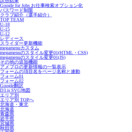
試合結果
Google for Jobs お仕事検索オプション化
パスワード制限
クラブ紹介（選手紹介）
TOP TEAM
U-18
U-15
U-12
レディース
スライダー更新機能
megamenuカスタム
megamenuのスタイル変更01(HTML・CSS)
megamenuのスタイル変更01(JS)
その他の追加機能
アメブロの更新情報の一覧表示
フォームの項目名をページ名称と連動
フォーム01
フォーム02
Google翻訳
D3.js SVG地図
エリア別
エリア別 TOPへ
北海道・東北
北海道
青森県
岩手県
宮城県
秋田県