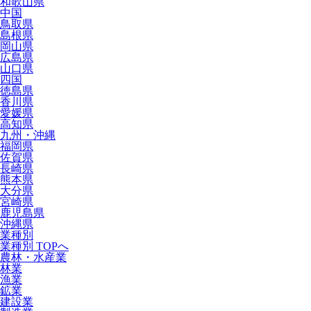
和歌山県
中国
鳥取県
島根県
岡山県
広島県
山口県
四国
徳島県
香川県
愛媛県
高知県
九州・沖縄
福岡県
佐賀県
長崎県
熊本県
大分県
宮崎県
鹿児島県
沖縄県
業種別
業種別 TOPへ
農林・水産業
林業
漁業
鉱業
建設業