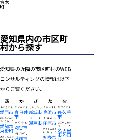
方木
町
愛知県内の市区町
村から探す
愛知県の近隣の市区町村のWEB
コンサルティングの情報は以下
からご覧ください。
あ
か
さ
た
な
あいさいし
かすがいし
しんしろし
たかはまし
ながくてし
愛西市
春日井
新城市
高浜市
長久手
市
市
あいちぐんと
せとし
たはらし
うごうちょう
瀬戸市
田原市
かりやし
なごやしあつ
愛知郡
刈谷市
たく
東郷町
名古屋
ちたぐんあぐ
いちょう
市熱田
がまごおりし
知多郡
あまぐんおお
蒲郡市
区
はるちょう