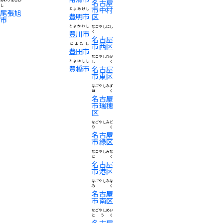
おわりあさひ
名古屋
し
市中村
とよあけし
尾張旭
豊明市
区
市
とよかわし
なごやしにし
豊川市
く
名古屋
とよたし
市西区
豊田市
なごやしひが
とよはしし
しく
豊橋市
名古屋
市東区
なごやしみず
ほく
名古屋
市瑞穂
区
なごやしみど
りく
名古屋
市緑区
なごやしみな
とく
名古屋
市港区
なごやしみな
みく
名古屋
市南区
なごやしめい
とうく
名古屋