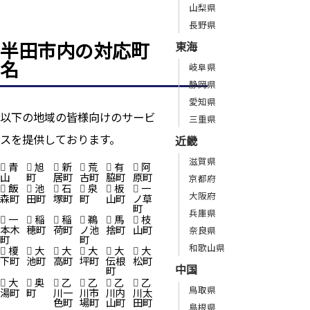
山梨県
長野県
半田市内の対応町
東海
名
岐阜県
静岡県
愛知県
以下の地域の皆様向けのサービ
三重県
スを提供しております。
近畿
滋賀県
青
旭
新
荒
有
阿
山
町
居町
古町
脇町
原町
京都府
飯
池
石
泉
板
一
大阪府
森町
田町
塚町
町
山町
ノ草
町
兵庫県
一
稲
稲
鵜
馬
枝
本木
穂町
荷町
ノ池
捨町
山町
奈良県
町
町
和歌山県
榎
大
大
大
大
大
下町
池町
高町
坪町
伝根
松町
中国
町
大
奥
乙
乙
乙
乙
鳥取県
湯町
町
川一
川市
川内
川太
色町
場町
山町
田町
島根県