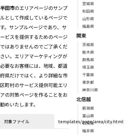
宮城県
半田市
のエリアページのサンプ
秋田県
ルとして作成しているページで
山形県
福島県
す。サンプルページであり、サ
関東
ービスを提供するためのページ
茨城県
ではありませんのでご了承くだ
栃木県
さい。エリアマーケティングが
群馬県
必要なお客様には、地域、都道
埼玉県
府県だけではく、より詳細な市
千葉県
東京都
区町村のサービス提供可能エリ
神奈川県
アの対策ページを作ることをお
北信越
勧めいたします。
新潟県
富山県
対象ファイル
templates/page/area/city.html
石川県
福井県