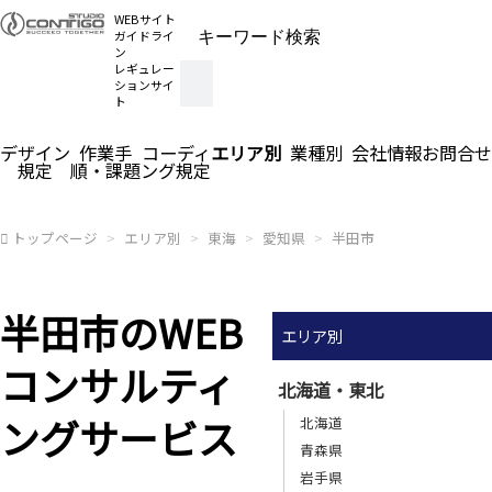
WEBサイト
ガイドライ
ン
レギュレー
ションサイ
ト
デザイン
作業手
コーディ
エリア別
業種別
会社情報
お問合せ
規定
順・課題
ング規定
トップページ
エリア別
東海
愛知県
半田市
半田市のWEB
エリア別
コンサルティ
北海道・東北
ングサービス
北海道
青森県
岩手県