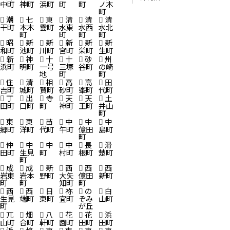
中町
神町
浜町
町
町
ノ木
町
潮
七
東
清
清
清
干町
本木
雲町
水東
水西
水北
町
町
町
町
昭
新
新
新
新
新
和町
池町
川町
宮町
栄町
生町
新
神
十
十
砂
州
浜町
明町
一号
三塚
谷町
の崎
地
町
町
住
清
相
高
高
田
吉町
城町
賀町
砂町
峯町
代町
丁
出
寺
天
天
土
田町
口町
町
神町
王町
井山
町
東
東
苗
中
中
中
郷町
洋町
代町
午町
億田
島町
町
仲
中
中
中
長
滑
田町
生見
町
村町
根町
楚町
町
成
成
新
西
西
西
岩東
岩本
野町
大矢
億田
新町
町
町
知町
町
西
西
日
祢
の
白
生見
端町
東町
宜町
ぞみ
山町
町
が丘
兀
畑
八
花
花
浜
山町
合町
軒町
園町
田町
田町