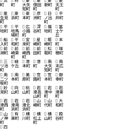
浜
柊
東
東
東
東
町
町
大矢
億田
新町
天王
知町
町
町
東
東
東
彦
日
平
生見
浜町
本町
洲町
ノ出
井町
町
町
平
平
広
深
福
冨
地町
地馬
小路
谷町
地町
士ケ
場町
町
丘
船
平
宝
星
堀
本
入町
和町
来町
崎町
崎町
町
前
前
前
前
松
瑞
潟町
崎東
崎西
田町
堀町
穂町
町
町
三
緑
港
港
南
南
ツ池
ケ丘
本町
町
大矢
末広
町
知町
町
南
南
美
宮
宮
御
二ツ
本町
原町
路町
本町
幸町
坂町
妙
向
桃
岩
岩
岩
見町
山町
山町
滑高
滑中
滑東
山町
町
町
岩
岩
岩
山
山
大
滑西
滑南
滑北
崎町
代町
和町
町
浜町
浜町
山
有
横
横
横
葭
ノ神
楽町
川町
松上
山町
谷町
町
町
四