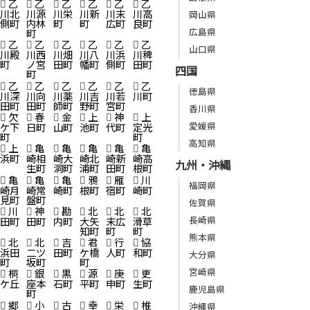
乙
乙
乙
乙
乙
乙
川北
川源
川栄
川新
川末
川高
岡山県
側町
内林
町
町
広町
良町
広島県
町
乙
乙
乙
乙
乙
乙
山口県
川殿
川西
川畑
川八
川浜
川稗
町
ノ宮
田町
幡町
側町
田町
四国
町
乙
乙
乙
乙
乙
乙
徳島県
川深
川向
川薬
川吉
川若
川町
田町
田町
師町
野町
宮町
香川県
欠
春
金
上
神
上
愛媛県
ケ下
日町
山町
池町
代町
定光
町
町
高知県
上
亀
亀
亀
亀
亀
浜町
崎相
崎大
崎北
崎新
崎高
九州・沖縄
生町
洞町
浦町
田町
根町
亀
亀
亀
鴉
雁
川
福岡県
崎月
崎常
崎町
根町
宿町
崎町
見町
盤町
佐賀県
川
神
勘
北
北
北
長崎県
田町
田町
内町
大矢
末広
滑草
知町
町
町
熊本県
北
北
吉
君
行
協
浜田
二ツ
田町
ケ橋
人町
和町
大分県
町
坂町
町
宮崎県
桐
銀
黒
源
庚
更
ケ丘
座本
石町
平町
申町
生町
鹿児島県
町
郷
小
古
幸
栄
椎
沖縄県