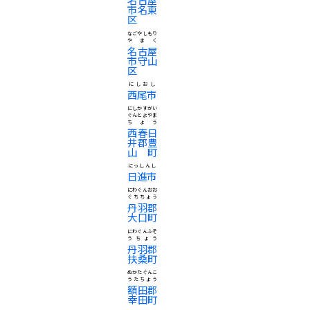
市名東
区
なごやしもり
やまく
名古屋
市守山
区
にしおし
西尾市
にしかすがい
ぐんとよやま
ちょう
西春日
井郡豊
山町
にっしんし
日進市
にわぐんおお
ぐちちょう
丹羽郡
大口町
にわぐんふそ
うちょう
丹羽郡
扶桑町
ぬかたぐんこ
うたちょう
額田郡
幸田町