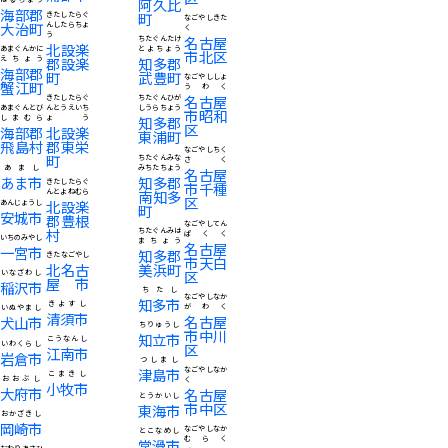
阿久比
海部郡
町
きたしたらぐ
なごやしきた
大治町
んしたらちょ
く
う
名古屋
ちたぐんたけ
北設楽
あまぐんかに
とよちょう
市北区
えちょう
郡設楽
知多郡
海部郡
町
武豊町
なごやししょ
蟹江町
うわく
名古屋
きたしたらぐ
ちたぐんひが
あまぐんとび
んとうえいち
しうらちょう
市昭和
しまむら
ょう
知多郡
区
海部郡
北設楽
東浦町
飛島村
郡東栄
なごやしちく
町
ちたぐんみな
さく
あまし
みちたちょう
名古屋
あま市
知多郡
きたしたらぐ
市千種
んとよねむら
南知多
区
北設楽
あんじょうし
町
安城市
郡豊根
なごやしてん
村
ちたぐんみは
ぱくく
いちのみやし
まちょう
名古屋
一宮市
知多郡
きたなごやし
市天白
北名古
美浜町
区
いなざわし
屋市
稲沢市
ちたし
なごやしなか
知多市
きよすし
がわく
いぬやまし
清須市
名古屋
犬山市
ちりゅうし
市中川
知立市
こうなんし
いわくらし
区
江南市
岩倉市
つしまし
なごやしなか
津島市
こまきし
おおぶし
く
小牧市
大府市
名古屋
とうかいし
市中区
東海市
おかざきし
岡崎市
なごやしなか
とこなめし
むらく
常滑市