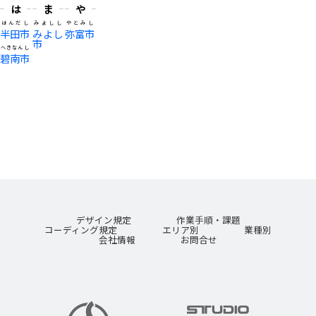
は
ま
や
はんだし
みよしし
やとみし
半田市
みよし
弥富市
市
へきなんし
碧南市
デザイン規定
作業手順・課題
コーディング規定
エリア別
業種別
会社情報
お問合せ