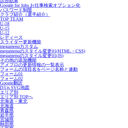
試合結果
Google for Jobs お仕事検索オプション化
パスワード制限
クラブ紹介（選手紹介）
TOP TEAM
U-18
U-15
U-12
レディース
スライダー更新機能
megamenuカスタム
megamenuのスタイル変更01(HTML・CSS)
megamenuのスタイル変更01(JS)
その他の追加機能
アメブロの更新情報の一覧表示
フォームの項目名をページ名称と連動
フォーム01
フォーム02
Google翻訳
D3.js SVG地図
エリア別
エリア別 TOPへ
北海道・東北
北海道
青森県
岩手県
宮城県
秋田県