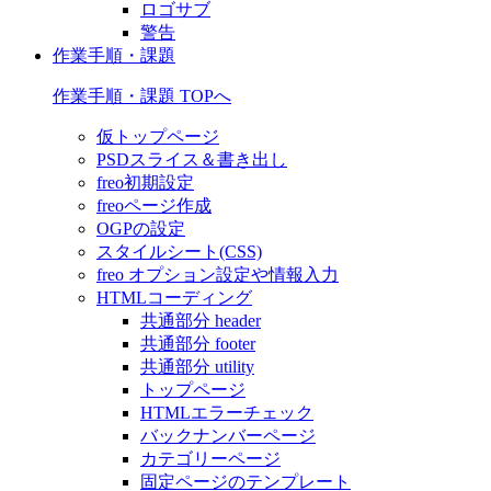
ロゴサブ
警告
作業手順・課題
作業手順・課題 TOPへ
仮トップページ
PSDスライス＆書き出し
freo初期設定
freoページ作成
OGPの設定
スタイルシート(CSS)
freo オプション設定や情報入力
HTMLコーディング
共通部分 header
共通部分 footer
共通部分 utility
トップページ
HTMLエラーチェック
バックナンバーページ
カテゴリーページ
固定ページのテンプレート