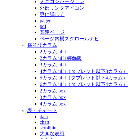
ミニコンバージョン
外部リンクアイコン
更に詳しく
pager
pdf
関連ページ
ページ内横スクロールナビ
横並びカラム
2カラム ul li
2カラム ul li 装飾版
3カラム ul li
4カラム ul li（タブレット以下3カラム）
5カラム ul li（タブレット以下4カラム）
6カラム ul li（タブレット以下4カラム）
2カラム box
3カラム box
4カラム box
表・チャート
data
chart
scrollhint
大きな表組