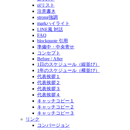
olリスト
注意書き
strong強調
markハイライト
LINE風 対話
FAQ
blockquote 引用
準備中・中央寄せ
コンセプト
Before / After
1日のスケジュール（縦並び）
1年のスケジュール（横並び）
代表挨拶１
代表挨拶２
代表挨拶３
代表挨拶４
キャッチコピー１
キャッチコピー２
キャッチコピー３
リンク
コンバージョン