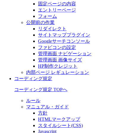
固定ページの内容
エントリーページ
フォーム
公開前の作業
リダイレクト
サイトマッププラグイン
Googleサーチコンソール
ファビコンの設定
管理画面 ナビゲーション
管理画面 画像サイズ
HP制作クレジット
内部ページ レギュレーション
コーディング規定
コーディング規定 TOPへ
ルール
マニュアル・ガイド
方針
HTMLマークアップ
スタイルシート(CSS)
Javascript