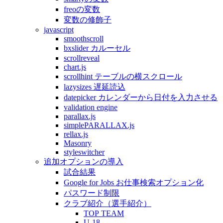
freoの変数
変数の修飾子
javascript
smoothscroll
bxslider カルーセル
scrollreveal
chart.js
scrollhint テーブルの横スクロール
lazysizes 遅延読込
datepicker カレンダーから日付を入力させる
validation engine
parallax.js
simplePARALLAX.js
rellax.js
Masonry
styleswitcher
追加オプションの導入
試合結果
Google for Jobs お仕事検索オプション化
パスワード制限
クラブ紹介（選手紹介）
TOP TEAM
U-18