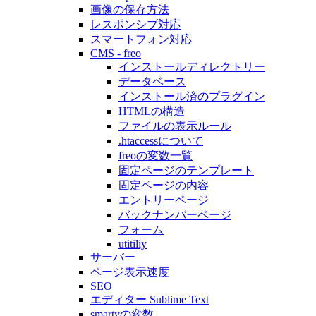
画像の保存方法
レスポンシブ対応
スマートフォン対応
CMS - freo
インストールディレクトリー
データベース
インストール済のプラグイン
HTMLの構造
ファイルの表示ルール
.htaccessについて
freoの変数一覧
固定ページのテンプレート
固定ページの内容
エントリーページ
バックナンバーページ
フォーム
utitiliy
サーバー
ページ表示速度
SEO
エディター Sublime Text
smartyの変数