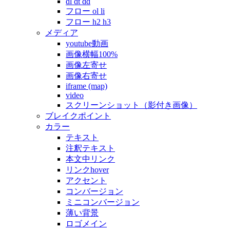
dl dt dd
フロー ol li
フロー h2 h3
メディア
youtube動画
画像横幅100%
画像左寄せ
画像右寄せ
iframe (map)
video
スクリーンショット（影付き画像）
ブレイクポイント
カラー
テキスト
注釈テキスト
本文中リンク
リンクhover
アクセント
コンバージョン
ミニコンバージョン
薄い背景
ロゴメイン