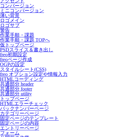
アクセント
コンバージョン
ミニコンバージョン
薄い背景
ロゴメイン
ロゴサブ
警告
作業手順・課題
作業手順・課題 TOPへ
仮トップページ
PSDスライス＆書き出し
freo初期設定
freoページ作成
OGPの設定
スタイルシート(CSS)
freo オプション設定や情報入力
HTMLコーディング
共通部分 header
共通部分 footer
共通部分 utility
トップページ
HTMLエラーチェック
バックナンバーページ
カテゴリーページ
固定ページのテンプレート
固定ページの内容
エントリーページ
フォーム