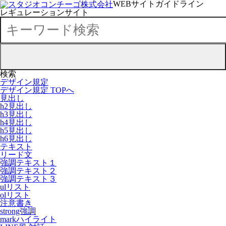
WEBサイトガイドライン
レギュレーションサイト
検索
デザイン規定
デザイン規定 TOPへ
見出し
h2見出し
h3見出し
h4見出し
h5見出し
h6見出し
テキスト
リード文
強調テキスト１
強調テキスト２
強調テキスト３
ulリスト
olリスト
注意書き
strong強調
markハイライト