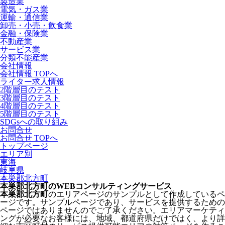
製造業
電気・ガス業
運輸・通信業
卸売・小売・飲食業
金融・保険業
不動産業
サービス業
分類不能産業
会社情報
会社情報 TOPへ
ライター求人情報
2階層目のテスト
3階層目のテスト
4階層目のテスト
5階層目のテスト
SDGsへの取り組み
お問合せ
お問合せ TOPへ
トップページ
エリア別
東海
岐阜県
本巣郡北方町
本巣郡北方町のWEBコンサルティングサービス
本巣郡北方町
のエリアページのサンプルとして作成しているペ
ージです。サンプルページであり、サービスを提供するための
ページではありませんのでご了承ください。エリアマーケティ
ングが必要なお客様には、地域、都道府県だけではく、より詳