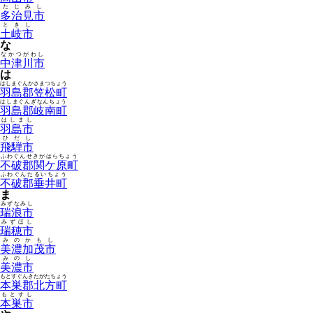
たじみし
多治見市
ときし
土岐市
な
なかつがわし
中津川市
は
はしまぐんかさまつちょう
羽島郡笠松町
はしまぐんぎなんちょう
羽島郡岐南町
はしまし
羽島市
ひだし
飛騨市
ふわぐんせきがはらちょう
不破郡関ケ原町
ふわぐんたるいちょう
不破郡垂井町
ま
みずなみし
瑞浪市
みずほし
瑞穂市
みのかもし
美濃加茂市
みのし
美濃市
もとすぐんきたがたちょう
本巣郡北方町
もとすし
本巣市