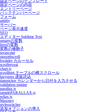
固定ページのテンプレート
固定ページの内容
エントリーページ
バックナンバーページ
フォーム
utitiliy
サーバー
ページ表示速度
SEO
エディター Sublime Text
smartyの変数
freoの変数
変数の修飾子
javascript
smoothscroll
bxslider カルーセル
scrollreveal
chart.js
scrollhint テーブルの横スクロール
lazysizes 遅延読込
datepicker カレンダーから日付を入力させる
validation engine
parallax.js
simplePARALLAX.js
rellax.js
Masonry
styleswitcher
追加オプションの導入