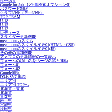
試合結果
Google for Jobs お仕事検索オプション化
パスワード制限
クラブ紹介（選手紹介）
TOP TEAM
U-18
U-15
U-12
レディース
スライダー更新機能
megamenuカスタム
megamenuのスタイル変更01(HTML・CSS)
megamenuのスタイル変更01(JS)
その他の追加機能
アメブロの更新情報の一覧表示
フォームの項目名をページ名称と連動
フォーム01
フォーム02
Google翻訳
D3.js SVG地図
エリア別
エリア別 TOPへ
北海道・東北
北海道
青森県
岩手県
宮城県
秋田県