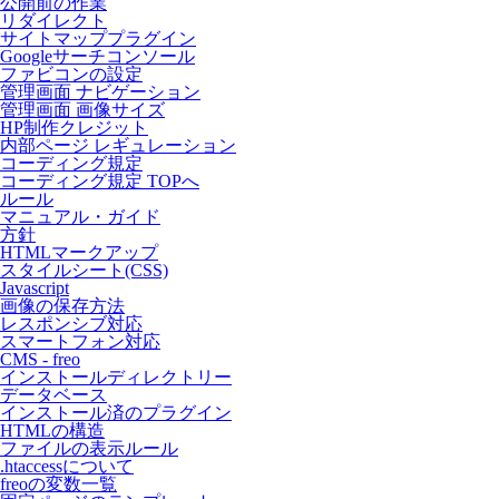
公開前の作業
リダイレクト
サイトマッププラグイン
Googleサーチコンソール
ファビコンの設定
管理画面 ナビゲーション
管理画面 画像サイズ
HP制作クレジット
内部ページ レギュレーション
コーディング規定
コーディング規定 TOPへ
ルール
マニュアル・ガイド
方針
HTMLマークアップ
スタイルシート(CSS)
Javascript
画像の保存方法
レスポンシブ対応
スマートフォン対応
CMS - freo
インストールディレクトリー
データベース
インストール済のプラグイン
HTMLの構造
ファイルの表示ルール
.htaccessについて
freoの変数一覧