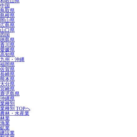
和歌山県
中国
鳥取県
島根県
岡山県
広島県
山口県
四国
徳島県
香川県
愛媛県
高知県
九州・沖縄
福岡県
佐賀県
長崎県
熊本県
大分県
宮崎県
鹿児島県
沖縄県
業種別
業種別 TOPへ
農林・水産業
林業
漁業
鉱業
建設業