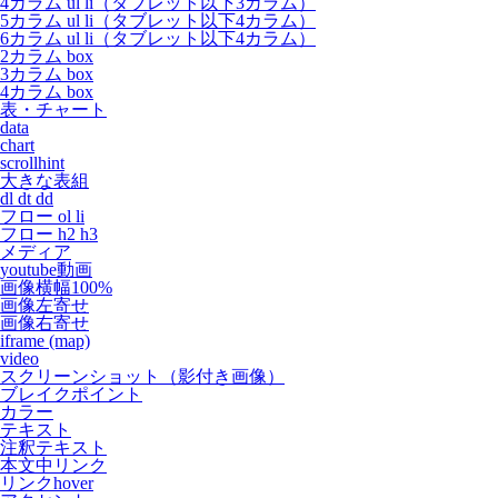
4カラム ul li（タブレット以下3カラム）
5カラム ul li（タブレット以下4カラム）
6カラム ul li（タブレット以下4カラム）
2カラム box
3カラム box
4カラム box
表・チャート
data
chart
scrollhint
大きな表組
dl dt dd
フロー ol li
フロー h2 h3
メディア
youtube動画
画像横幅100%
画像左寄せ
画像右寄せ
iframe (map)
video
スクリーンショット（影付き画像）
ブレイクポイント
カラー
テキスト
注釈テキスト
本文中リンク
リンクhover