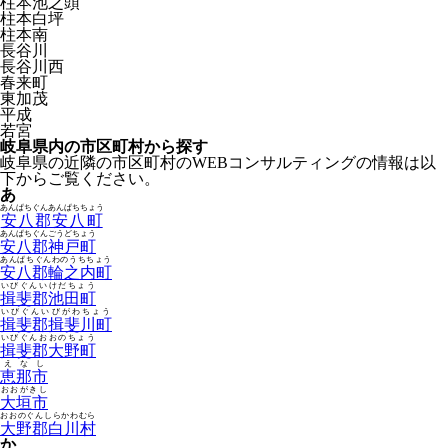
柱本池之頭
柱本白坪
柱本南
長谷川
長谷川西
春来町
東加茂
平成
若宮
岐阜県内の市区町村から探す
岐阜県の近隣の市区町村のWEBコンサルティングの情報は以
下からご覧ください。
あ
あんぱちぐんあんぱちちょう
安八郡安八町
あんぱちぐんごうどちょう
安八郡神戸町
あんぱちぐんわのうちちょう
安八郡輪之内町
いびぐんいけだちょう
揖斐郡池田町
いびぐんいびがわちょう
揖斐郡揖斐川町
いびぐんおおのちょう
揖斐郡大野町
えなし
恵那市
おおがきし
大垣市
おおのぐんしらかわむら
大野郡白川村
か