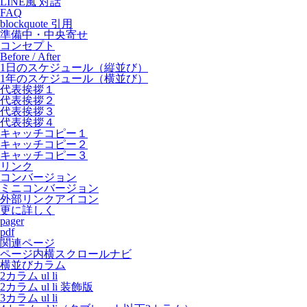
LINE風 対話
FAQ
blockquote 引用
準備中・中央寄せ
コンセプト
Before / After
1日のスケジュール（縦並び）
1年のスケジュール（横並び）
代表挨拶１
代表挨拶２
代表挨拶３
代表挨拶４
キャッチコピー１
キャッチコピー２
キャッチコピー３
リンク
コンバージョン
ミニコンバージョン
外部リンクアイコン
更に詳しく
pager
pdf
関連ページ
ページ内横スクロールナビ
横並びカラム
2カラム ul li
2カラム ul li 装飾版
3カラム ul li