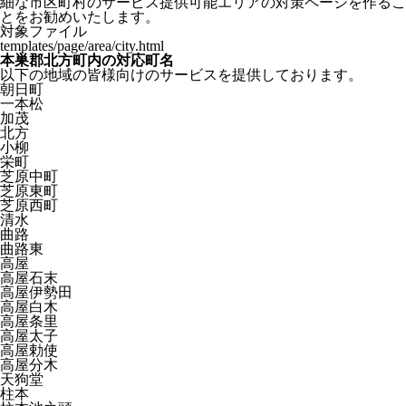
細な市区町村のサービス提供可能エリアの対策ページを作るこ
とをお勧めいたします。
対象ファイル
templates/page/area/city.html
本巣郡北方町内の対応町名
以下の地域の皆様向けのサービスを提供しております。
朝日町
一本松
加茂
北方
小柳
栄町
芝原中町
芝原東町
芝原西町
清水
曲路
曲路東
高屋
高屋石末
高屋伊勢田
高屋白木
高屋条里
高屋太子
高屋勅使
高屋分木
天狗堂
柱本