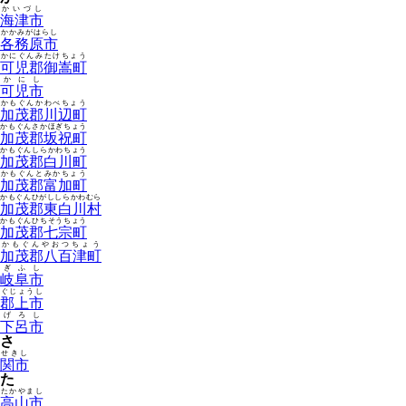
かいづし
海津市
かかみがはらし
各務原市
かにぐんみたけちょう
可児郡御嵩町
かにし
可児市
かもぐんかわべちょう
加茂郡川辺町
かもぐんさかほぎちょう
加茂郡坂祝町
かもぐんしらかわちょう
加茂郡白川町
かもぐんとみかちょう
加茂郡富加町
かもぐんひがししらかわむら
加茂郡東白川村
かもぐんひちそうちょう
加茂郡七宗町
かもぐんやおつちょう
加茂郡八百津町
ぎふし
岐阜市
ぐじょうし
郡上市
げろし
下呂市
さ
せきし
関市
た
たかやまし
高山市