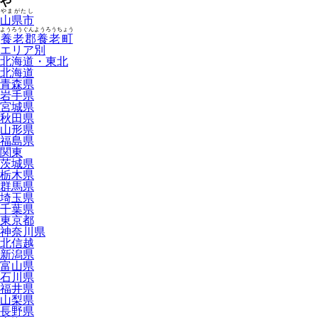
や
やまがたし
山県市
ようろうぐんようろうちょう
養老郡養老町
エリア別
北海道・東北
北海道
青森県
岩手県
宮城県
秋田県
山形県
福島県
関東
茨城県
栃木県
群馬県
埼玉県
千葉県
東京都
神奈川県
北信越
新潟県
富山県
石川県
福井県
山梨県
長野県