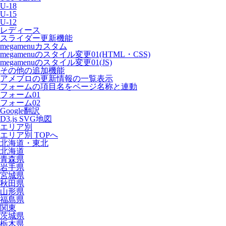
U-18
U-15
U-12
レディース
スライダー更新機能
megamenuカスタム
megamenuのスタイル変更01(HTML・CSS)
megamenuのスタイル変更01(JS)
その他の追加機能
アメブロの更新情報の一覧表示
フォームの項目名をページ名称と連動
フォーム01
フォーム02
Google翻訳
D3.js SVG地図
エリア別
エリア別 TOPへ
北海道・東北
北海道
青森県
岩手県
宮城県
秋田県
山形県
福島県
関東
茨城県
栃木県