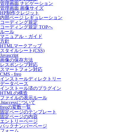
管理画面 ナビゲーション
管理画面 画像サイズ
HP制作クレジット
内部ページ レギュレーション
コーディング規定
コーディング規定 TOPへ
ルール
マニュアル・ガイド
方針
HTMLマークアップ
スタイルシート(CSS)
Javascript
画像の保存方法
レスポンシブ対応
スマートフォン対応
CMS - freo
インストールディレクトリー
データベース
インストール済のプラグイン
HTMLの構造
ファイルの表示ルール
.htaccessについて
freoの変数一覧
固定ページのテンプレート
固定ページの内容
エントリーページ
バックナンバーページ
フォーム