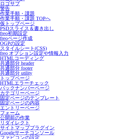
ロゴサブ
警告
作業手順・課題
作業手順・課題 TOPへ
仮トップページ
PSDスライス＆書き出し
freo初期設定
freoページ作成
OGPの設定
スタイルシート(CSS)
freo オプション設定や情報入力
HTMLコーディング
共通部分 header
共通部分 footer
共通部分 utility
トップページ
HTMLエラーチェック
バックナンバーページ
カテゴリーページ
固定ページのテンプレート
固定ページの内容
エントリーページ
フォーム
公開前の作業
リダイレクト
サイトマッププラグイン
Googleサーチコンソール
ファビコンの設定