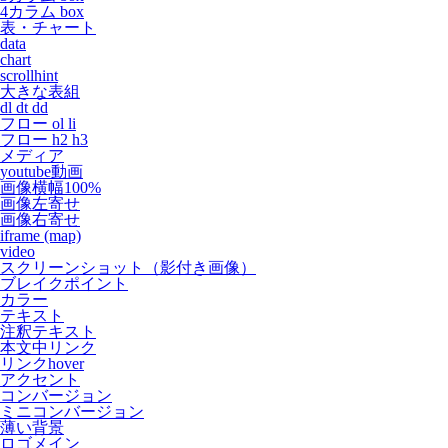
4カラム box
表・チャート
data
chart
scrollhint
大きな表組
dl dt dd
フロー ol li
フロー h2 h3
メディア
youtube動画
画像横幅100%
画像左寄せ
画像右寄せ
iframe (map)
video
スクリーンショット（影付き画像）
ブレイクポイント
カラー
テキスト
注釈テキスト
本文中リンク
リンクhover
アクセント
コンバージョン
ミニコンバージョン
薄い背景
ロゴメイン