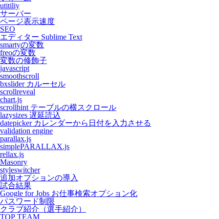
utitiliy
サーバー
ページ表示速度
SEO
エディター Sublime Text
smartyの変数
freoの変数
変数の修飾子
javascript
smoothscroll
bxslider カルーセル
scrollreveal
chart.js
scrollhint テーブルの横スクロール
lazysizes 遅延読込
datepicker カレンダーから日付を入力させる
validation engine
parallax.js
simplePARALLAX.js
rellax.js
Masonry
styleswitcher
追加オプションの導入
試合結果
Google for Jobs お仕事検索オプション化
パスワード制限
クラブ紹介（選手紹介）
TOP TEAM