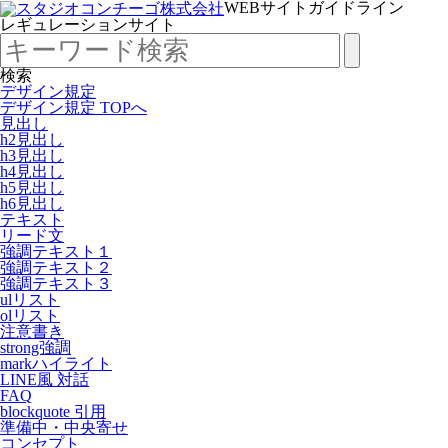
WEBサイトガイドライン
レギュレーションサイト
検索
デザイン規定
デザイン規定 TOPへ
見出し
h2見出し
h3見出し
h4見出し
h5見出し
h6見出し
テキスト
リード文
強調テキスト１
強調テキスト２
強調テキスト３
ulリスト
olリスト
注意書き
strong強調
markハイライト
LINE風 対話
FAQ
blockquote 引用
準備中・中央寄せ
コンセプト