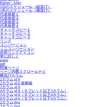
Before / After
1日のスケジュール（縦並び）
1年のスケジュール（横並び）
代表挨拶１
代表挨拶２
代表挨拶３
代表挨拶４
キャッチコピー１
キャッチコピー２
キャッチコピー３
リンク
コンバージョン
ミニコンバージョン
外部リンクアイコン
更に詳しく
pager
pdf
関連ページ
ページ内横スクロールナビ
横並びカラム
2カラム ul li
2カラム ul li 装飾版
3カラム ul li
4カラム ul li（タブレット以下3カラム）
5カラム ul li（タブレット以下4カラム）
6カラム ul li（タブレット以下4カラム）
2カラム box
3カラム box