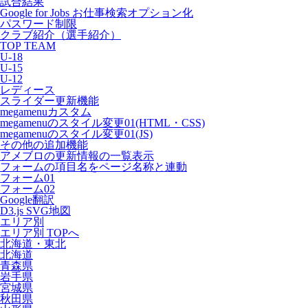
試合結果
Google for Jobs お仕事検索オプション化
パスワード制限
クラブ紹介（選手紹介）
TOP TEAM
U-18
U-15
U-12
レディース
スライダー更新機能
megamenuカスタム
megamenuのスタイル変更01(HTML・CSS)
megamenuのスタイル変更01(JS)
その他の追加機能
アメブロの更新情報の一覧表示
フォームの項目名をページ名称と連動
フォーム01
フォーム02
Google翻訳
D3.js SVG地図
エリア別
エリア別 TOPへ
北海道・東北
北海道
青森県
岩手県
宮城県
秋田県