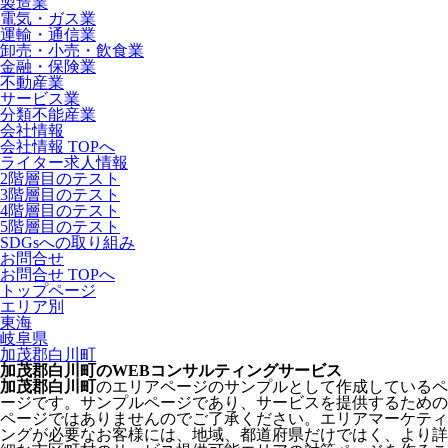
製造業
電気・ガス業
運輸・通信業
卸売・小売・飲食業
金融・保険業
不動産業
サービス業
分類不能産業
会社情報
会社情報 TOPへ
ライター求人情報
2階層目のテスト
3階層目のテスト
4階層目のテスト
5階層目のテスト
SDGsへの取り組み
お問合せ
お問合せ TOPへ
トップページ
エリア別
東海
岐阜県
加茂郡白川町
加茂郡白川町のWEBコンサルティングサービス
加茂郡白川町
のエリアページのサンプルとして作成しているペ
ージです。サンプルページであり、サービスを提供するための
ページではありませんのでご了承ください。エリアマーケティ
ングが必要なお客様には、地域、都道府県だけではく、より詳