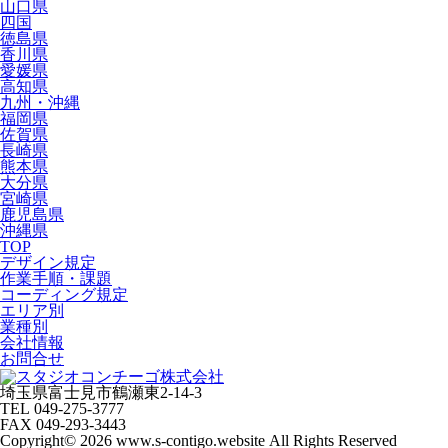
山口県
四国
徳島県
香川県
愛媛県
高知県
九州・沖縄
福岡県
佐賀県
長崎県
熊本県
大分県
宮崎県
鹿児島県
沖縄県
TOP
デザイン規定
作業手順・課題
コーディング規定
エリア別
業種別
会社情報
お問合せ
埼玉県富士見市鶴瀬東2-14-3
TEL 049-275-3777
FAX 049-293-3443
Copyright© 2026 www.s-contigo.website All Rights Reserved