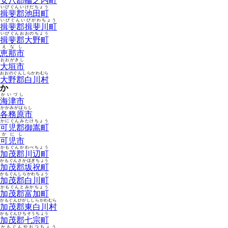
安八郡輪之内町
いびぐんいけだちょう
揖斐郡池田町
いびぐんいびがわちょう
揖斐郡揖斐川町
いびぐんおおのちょう
揖斐郡大野町
えなし
恵那市
おおがきし
大垣市
おおのぐんしらかわむら
大野郡白川村
か
かいづし
海津市
かかみがはらし
各務原市
かにぐんみたけちょう
可児郡御嵩町
かにし
可児市
かもぐんかわべちょう
加茂郡川辺町
かもぐんさかほぎちょう
加茂郡坂祝町
かもぐんしらかわちょう
加茂郡白川町
かもぐんとみかちょう
加茂郡富加町
かもぐんひがししらかわむら
加茂郡東白川村
かもぐんひちそうちょう
加茂郡七宗町
かもぐんやおつちょう