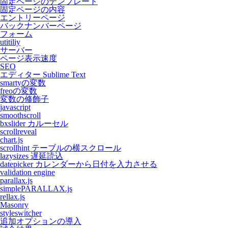
固定ページのテンプレート
固定ページの内容
エントリーページ
バックナンバーページ
フォーム
utitiliy
サーバー
ページ表示速度
SEO
エディター Sublime Text
smartyの変数
freoの変数
変数の修飾子
javascript
smoothscroll
bxslider カルーセル
scrollreveal
chart.js
scrollhint テーブルの横スクロール
lazysizes 遅延読込
datepicker カレンダーから日付を入力させる
validation engine
parallax.js
simplePARALLAX.js
rellax.js
Masonry
styleswitcher
追加オプションの導入