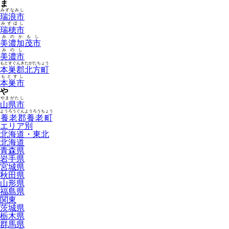
ま
みずなみし
瑞浪市
みずほし
瑞穂市
みのかもし
美濃加茂市
みのし
美濃市
もとすぐんきたがたちょう
本巣郡北方町
もとすし
本巣市
や
やまがたし
山県市
ようろうぐんようろうちょう
養老郡養老町
エリア別
北海道・東北
北海道
青森県
岩手県
宮城県
秋田県
山形県
福島県
関東
茨城県
栃木県
群馬県