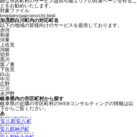
細な市区町村のサービス提供可能エリアの対策ページを作るこ
とをお勧めいたします。
対象ファイル
templates/page/area/city.html
加茂郡白川町内の対応町名
以下の地域の皆様向けのサービスを提供しております。
赤河
和泉
河東
上佐見
河岐
切井
黒川
坂ノ東
下佐見
白山
中川
広野
三川
水戸野
岐阜県内の市区町村から探す
岐阜県の近隣の市区町村のWEBコンサルティングの情報は以
下からご覧ください。
あ
あんぱちぐんあんぱちちょう
安八郡安八町
あんぱちぐんごうどちょう
安八郡神戸町
あんぱちぐんわのうちちょう