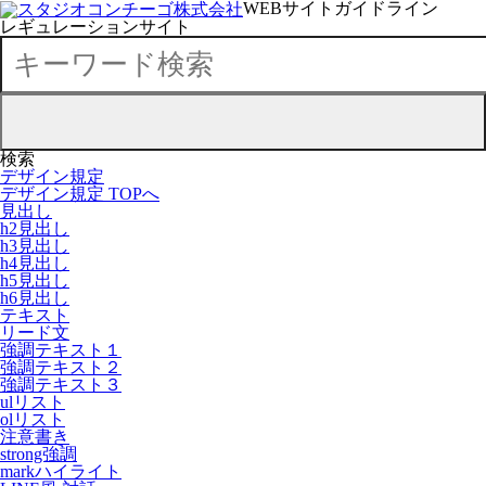
WEBサイトガイドライン
レギュレーションサイト
検索
デザイン規定
デザイン規定 TOPへ
見出し
h2見出し
h3見出し
h4見出し
h5見出し
h6見出し
テキスト
リード文
強調テキスト１
強調テキスト２
強調テキスト３
ulリスト
olリスト
注意書き
strong強調
markハイライト