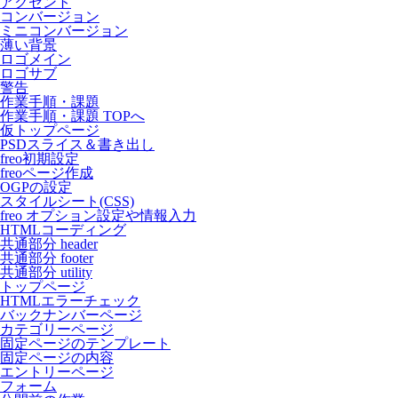
アクセント
コンバージョン
ミニコンバージョン
薄い背景
ロゴメイン
ロゴサブ
警告
作業手順・課題
作業手順・課題 TOPへ
仮トップページ
PSDスライス＆書き出し
freo初期設定
freoページ作成
OGPの設定
スタイルシート(CSS)
freo オプション設定や情報入力
HTMLコーディング
共通部分 header
共通部分 footer
共通部分 utility
トップページ
HTMLエラーチェック
バックナンバーページ
カテゴリーページ
固定ページのテンプレート
固定ページの内容
エントリーページ
フォーム