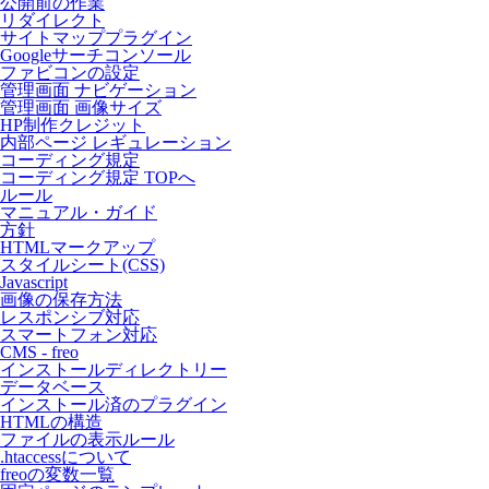
公開前の作業
リダイレクト
サイトマッププラグイン
Googleサーチコンソール
ファビコンの設定
管理画面 ナビゲーション
管理画面 画像サイズ
HP制作クレジット
内部ページ レギュレーション
コーディング規定
コーディング規定 TOPへ
ルール
マニュアル・ガイド
方針
HTMLマークアップ
スタイルシート(CSS)
Javascript
画像の保存方法
レスポンシブ対応
スマートフォン対応
CMS - freo
インストールディレクトリー
データベース
インストール済のプラグイン
HTMLの構造
ファイルの表示ルール
.htaccessについて
freoの変数一覧