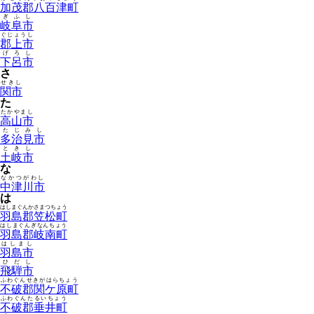
加茂郡八百津町
ぎふし
岐阜市
ぐじょうし
郡上市
げろし
下呂市
さ
せきし
関市
た
たかやまし
高山市
たじみし
多治見市
ときし
土岐市
な
なかつがわし
中津川市
は
はしまぐんかさまつちょう
羽島郡笠松町
はしまぐんぎなんちょう
羽島郡岐南町
はしまし
羽島市
ひだし
飛騨市
ふわぐんせきがはらちょう
不破郡関ケ原町
ふわぐんたるいちょう
不破郡垂井町