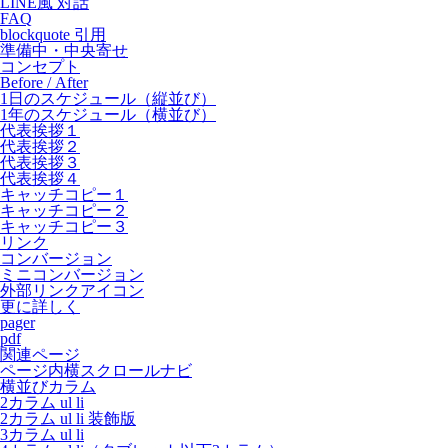
LINE風 対話
FAQ
blockquote 引用
準備中・中央寄せ
コンセプト
Before / After
1日のスケジュール（縦並び）
1年のスケジュール（横並び）
代表挨拶１
代表挨拶２
代表挨拶３
代表挨拶４
キャッチコピー１
キャッチコピー２
キャッチコピー３
リンク
コンバージョン
ミニコンバージョン
外部リンクアイコン
更に詳しく
pager
pdf
関連ページ
ページ内横スクロールナビ
横並びカラム
2カラム ul li
2カラム ul li 装飾版
3カラム ul li