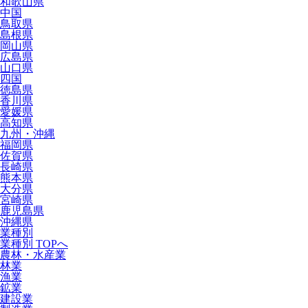
和歌山県
中国
鳥取県
島根県
岡山県
広島県
山口県
四国
徳島県
香川県
愛媛県
高知県
九州・沖縄
福岡県
佐賀県
長崎県
熊本県
大分県
宮崎県
鹿児島県
沖縄県
業種別
業種別 TOPへ
農林・水産業
林業
漁業
鉱業
建設業