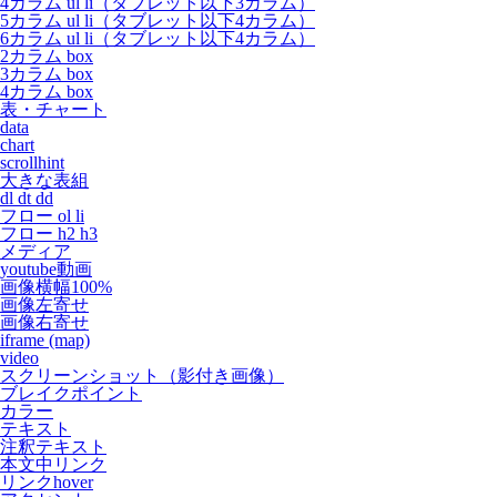
4カラム ul li（タブレット以下3カラム）
5カラム ul li（タブレット以下4カラム）
6カラム ul li（タブレット以下4カラム）
2カラム box
3カラム box
4カラム box
表・チャート
data
chart
scrollhint
大きな表組
dl dt dd
フロー ol li
フロー h2 h3
メディア
youtube動画
画像横幅100%
画像左寄せ
画像右寄せ
iframe (map)
video
スクリーンショット（影付き画像）
ブレイクポイント
カラー
テキスト
注釈テキスト
本文中リンク
リンクhover