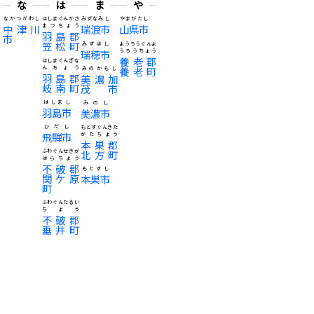
な
は
ま
や
なかつがわし
はしまぐんかさ
みずなみし
やまがたし
中津川
まつちょう
瑞浪市
山県市
羽島郡
市
笠松町
みずほし
ようろうぐんよ
瑞穂市
うろうちょう
養老郡
はしまぐんぎな
んちょう
養老町
みのかもし
羽島郡
美濃加
岐南町
茂市
はしまし
みのし
羽島市
美濃市
ひだし
もとすぐんきた
飛騨市
がたちょう
本巣郡
ふわぐんせきが
北方町
はらちょう
不破郡
もとすし
関ケ原
本巣市
町
ふわぐんたるい
ちょう
不破郡
垂井町