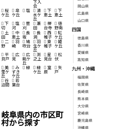
下入
会
岡山県
桜
皐
塩
清
下
下
広島県
ケ丘
ケ丘
水ケ
恵土
恵土
丘
山口県
下
塩
菅
瀬
禅
徳
切
河
刈
田
台寺
野南
四国
土
中
長
長
西
虹
田
恵土
坂
洞
帷子
ケ丘
徳島県
二
羽
鳩
羽
東
姫
香川県
野
崎
吹台
生ケ
帷子
ケ丘
丘
愛媛県
平
広
広
渕
星
松
貝戸
見
眺ケ
之上
見台
伏
高知県
丘
美
み
緑
緑
室
矢
九州・沖縄
里ケ
ずき
ケ丘
原
戸
丘
ケ丘
福岡県
谷
若
佐賀県
迫間
葉台
長崎県
熊本県
大分県
岐阜県内の市区町
宮崎県
村から探す
鹿児島県
沖縄県