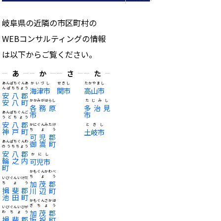
岐阜県の近隣の市区町村の
WEBコンサルティングの情報
は以下からご覧ください。
あ
か
さ
た
あんぱちぐんあ
かいづし
せきし
たかやまし
んぱちちょう
海津市
関市
高山市
安八郡
安八町
かかみがはらし
たじみし
各務原
多治見
あんぱちぐんご
市
市
うどちょう
安八郡
かにぐんみたけ
ときし
神戸町
ちょう
土岐市
可児郡
あんぱちぐんわ
御嵩町
のうちちょう
安八郡
かにし
輪之内
可児市
町
かもぐんかわべ
ちょう
いびぐんいけだ
加茂郡
ちょう
揖斐郡
川辺町
池田町
かもぐんさかほ
ぎちょう
いびぐんいびが
加茂郡
わちょう
揖斐郡
坂祝町