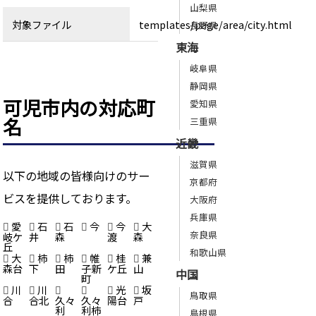
山梨県
対象ファイル
templates/page/area/city.html
長野県
東海
岐阜県
静岡県
可児市内の対応町
愛知県
名
三重県
近畿
滋賀県
以下の地域の皆様向けのサー
京都府
ビスを提供しております。
大阪府
兵庫県
愛
石
石
今
今
大
奈良県
岐ケ
井
森
渡
森
丘
和歌山県
大
柿
柿
帷
桂
兼
森台
下
田
子新
ケ丘
山
中国
町
川
川
光
坂
鳥取県
合
合北
久々
久々
陽台
戸
利
利柿
島根県