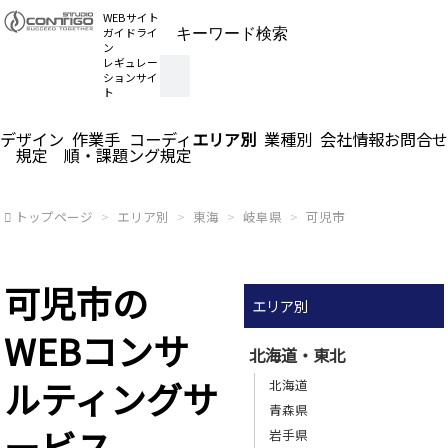
WEBサイト
ガイドライ
ン
レギュレー
ションサイ
ト
デザイン
作業手
コーディ
エリア別
業種別
会社情報
お問合せ
規定
順・課題
ング規定
トップページ
エリア別
東海
岐阜県
可児市
可児市の
エリア別
WEBコンサ
北海道・東北
ルティングサ
北海道
青森県
ービス
岩手県