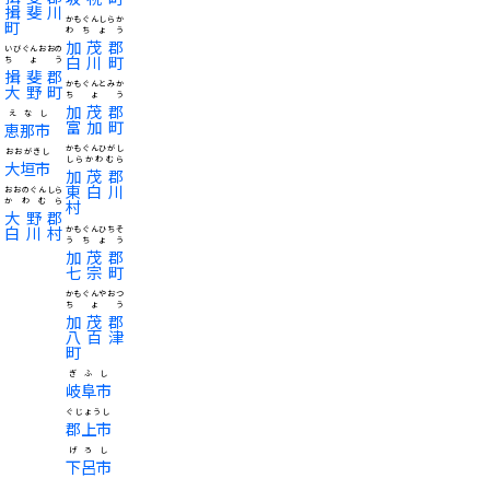
揖斐川
かもぐんしらか
町
わちょう
加茂郡
いびぐんおおの
白川町
ちょう
揖斐郡
かもぐんとみか
大野町
ちょう
加茂郡
えなし
富加町
恵那市
かもぐんひがし
おおがきし
しらかわむら
大垣市
加茂郡
東白川
おおのぐんしら
かわむら
村
大野郡
白川村
かもぐんひちそ
うちょう
加茂郡
七宗町
かもぐんやおつ
ちょう
加茂郡
八百津
町
ぎふし
岐阜市
ぐじょうし
郡上市
げろし
下呂市