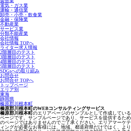
製造業
電気・ガス業
運輸・通信業
卸売・小売・飲食業
金融・保険業
不動産業
サービス業
分類不能産業
会社情報
会社情報 TOPへ
ライター求人情報
2階層目のテスト
3階層目のテスト
4階層目のテスト
5階層目のテスト
SDGsへの取り組み
お問合せ
お問合せ TOPへ
トップページ
エリア別
東海
静岡県
榛原郡川根本町
榛原郡川根本町のWEBコンサルティングサービス
榛原郡川根本町
のエリアページのサンプルとして作成している
ページです。サンプルページであり、サービスを提供するため
のページではありませんのでご了承ください。エリアマーケテ
ィングが必要なお客様には、地域、都道府県だけではく、より