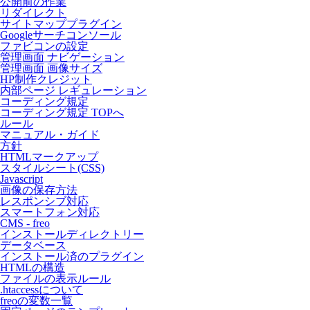
公開前の作業
リダイレクト
サイトマッププラグイン
Googleサーチコンソール
ファビコンの設定
管理画面 ナビゲーション
管理画面 画像サイズ
HP制作クレジット
内部ページ レギュレーション
コーディング規定
コーディング規定 TOPへ
ルール
マニュアル・ガイド
方針
HTMLマークアップ
スタイルシート(CSS)
Javascript
画像の保存方法
レスポンシブ対応
スマートフォン対応
CMS - freo
インストールディレクトリー
データベース
インストール済のプラグイン
HTMLの構造
ファイルの表示ルール
.htaccessについて
freoの変数一覧