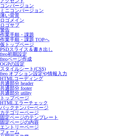
アクセント
コンバージョン
ミニコンバージョン
薄い背景
ロゴメイン
ロゴサブ
警告
作業手順・課題
作業手順・課題 TOPへ
仮トップページ
PSDスライス＆書き出し
freo初期設定
freoページ作成
OGPの設定
スタイルシート(CSS)
freo オプション設定や情報入力
HTMLコーディング
共通部分 header
共通部分 footer
共通部分 utility
トップページ
HTMLエラーチェック
バックナンバーページ
カテゴリーページ
固定ページのテンプレート
固定ページの内容
エントリーページ
フォーム