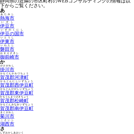
静岡県の近隣の市区町村のWEBコンサルティングの情報は以
下からご覧ください。
あ
あたみし
熱海市
いずし
伊豆市
いずのくにし
伊豆の国市
いとうし
伊東市
いわたし
磐田市
おまえざきし
御前崎市
か
かけがわし
掛川市
かもぐんかわづちょう
賀茂郡河津町
かもぐんにしいずちょう
賀茂郡西伊豆町
かもぐんひがしいずちょう
賀茂郡東伊豆町
かもぐんまつざきちょう
賀茂郡松崎町
かもぐんみなみいずちょう
賀茂郡南伊豆町
きくがわし
菊川市
こさいし
湖西市
さ
しずおかしあおいく