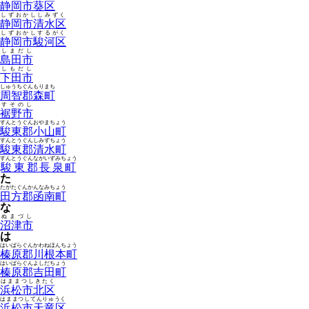
静岡市葵区
しずおかししみずく
静岡市清水区
しずおかしするがく
静岡市駿河区
しまだし
島田市
しもだし
下田市
しゅうちぐんもりまち
周智郡森町
すそのし
裾野市
すんとうぐんおやまちょう
駿東郡小山町
すんとうぐんしみずちょう
駿東郡清水町
すんとうぐんながいずみちょう
駿東郡長泉町
た
たがたぐんかんなみちょう
田方郡函南町
な
ぬまづし
沼津市
は
はいばらぐんかわねほんちょう
榛原郡川根本町
はいばらぐんよしだちょう
榛原郡吉田町
はままつしきたく
浜松市北区
はままつしてんりゅうく
浜松市天竜区