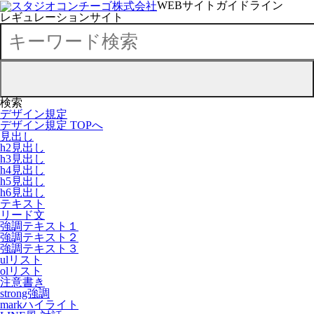
WEBサイトガイドライン
レギュレーションサイト
検索
デザイン規定
デザイン規定 TOPへ
見出し
h2見出し
h3見出し
h4見出し
h5見出し
h6見出し
テキスト
リード文
強調テキスト１
強調テキスト２
強調テキスト３
ulリスト
olリスト
注意書き
strong強調
markハイライト