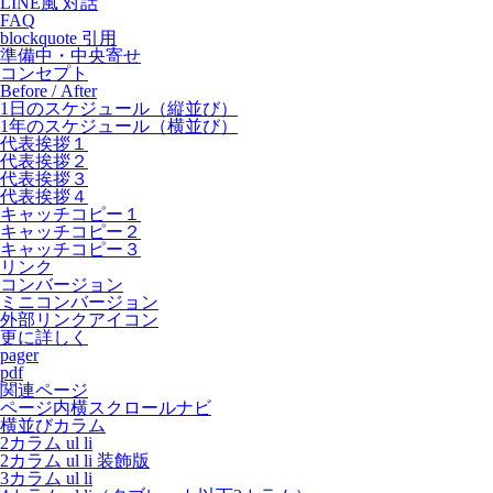
LINE風 対話
FAQ
blockquote 引用
準備中・中央寄せ
コンセプト
Before / After
1日のスケジュール（縦並び）
1年のスケジュール（横並び）
代表挨拶１
代表挨拶２
代表挨拶３
代表挨拶４
キャッチコピー１
キャッチコピー２
キャッチコピー３
リンク
コンバージョン
ミニコンバージョン
外部リンクアイコン
更に詳しく
pager
pdf
関連ページ
ページ内横スクロールナビ
横並びカラム
2カラム ul li
2カラム ul li 装飾版
3カラム ul li