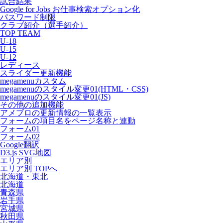
試合結果
Google for Jobs お仕事検索オプション化
パスワード制限
クラブ紹介（選手紹介）
TOP TEAM
U-18
U-15
U-12
レディース
スライダー更新機能
megamenuカスタム
megamenuのスタイル変更01(HTML・CSS)
megamenuのスタイル変更01(JS)
その他の追加機能
アメブロの更新情報の一覧表示
フォームの項目名をページ名称と連動
フォーム01
フォーム02
Google翻訳
D3.js SVG地図
エリア別
エリア別 TOPへ
北海道・東北
北海道
青森県
岩手県
宮城県
秋田県