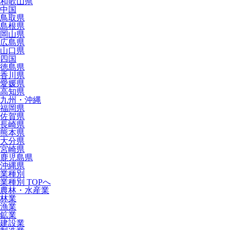
和歌山県
中国
鳥取県
島根県
岡山県
広島県
山口県
四国
徳島県
香川県
愛媛県
高知県
九州・沖縄
福岡県
佐賀県
長崎県
熊本県
大分県
宮崎県
鹿児島県
沖縄県
業種別
業種別 TOPへ
農林・水産業
林業
漁業
鉱業
建設業