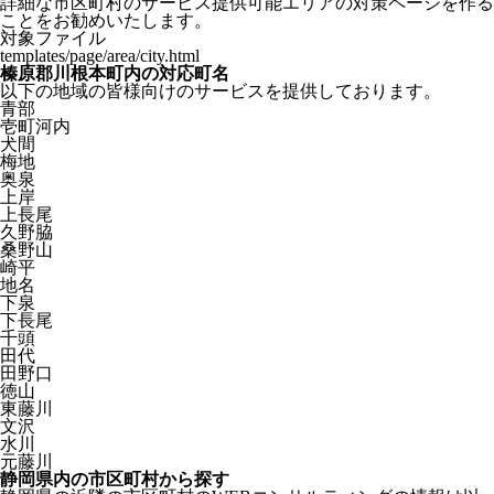
詳細な市区町村のサービス提供可能エリアの対策ページを作る
ことをお勧めいたします。
対象ファイル
templates/page/area/city.html
榛原郡川根本町内の対応町名
以下の地域の皆様向けのサービスを提供しております。
青部
壱町河内
犬間
梅地
奥泉
上岸
上長尾
久野脇
桑野山
崎平
地名
下泉
下長尾
千頭
田代
田野口
徳山
東藤川
文沢
水川
元藤川
静岡県内の市区町村から探す