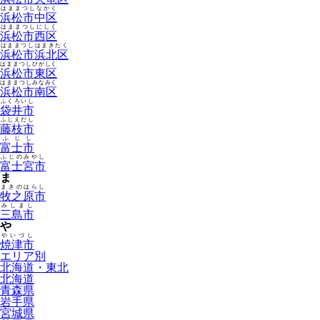
はままつしなかく
浜松市中区
はままつしにしく
浜松市西区
はままつしはまきたく
浜松市浜北区
はままつしひがしく
浜松市東区
はままつしみなみく
浜松市南区
ふくろいし
袋井市
ふじえだし
藤枝市
ふじし
富士市
ふじのみやし
富士宮市
ま
まきのはらし
牧之原市
みしまし
三島市
や
やいづし
焼津市
エリア別
北海道・東北
北海道
青森県
岩手県
宮城県