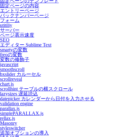
固定ページのテンプレート
固定ページの内容
エントリーページ
バックナンバーページ
フォーム
utitiliy
サーバー
ページ表示速度
SEO
エディター Sublime Text
smartyの変数
freoの変数
変数の修飾子
javascript
smoothscroll
bxslider カルーセル
scrollreveal
chart.js
scrollhint テーブルの横スクロール
lazysizes 遅延読込
datepicker カレンダーから日付を入力させる
validation engine
parallax.js
simplePARALLAX.js
rellax.js
Masonry
styleswitcher
追加オプションの導入