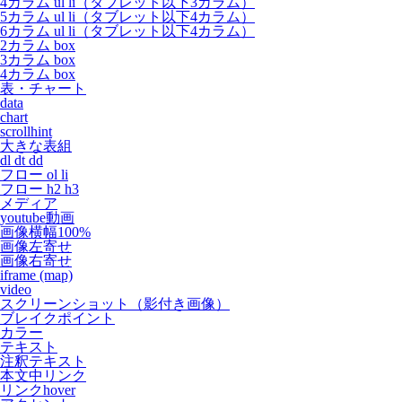
4カラム ul li（タブレット以下3カラム）
5カラム ul li（タブレット以下4カラム）
6カラム ul li（タブレット以下4カラム）
2カラム box
3カラム box
4カラム box
表・チャート
data
chart
scrollhint
大きな表組
dl dt dd
フロー ol li
フロー h2 h3
メディア
youtube動画
画像横幅100%
画像左寄せ
画像右寄せ
iframe (map)
video
スクリーンショット（影付き画像）
ブレイクポイント
カラー
テキスト
注釈テキスト
本文中リンク
リンクhover