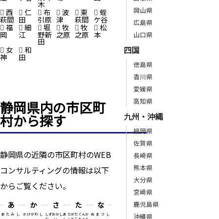
木
岡山県
西
仁
布
波
東
蛭
萩間
田
引原
津
萩間
ケ谷
広島県
福
細
堀
牧
牧
松
岡
江
野新
之原
之原
本
山口県
田
四国
女
和
神
田
徳島県
香川県
愛媛県
高知県
静岡県内の市区町
九州・沖縄
村から探す
福岡県
佐賀県
静岡県の近隣の市区町村のWEB
長崎県
熊本県
コンサルティングの情報は以下
大分県
からご覧ください。
宮崎県
鹿児島県
あ
か
さ
た
な
沖縄県
あたみし
かけがわし
しずおかしあ
たがたぐんか
ぬまづし