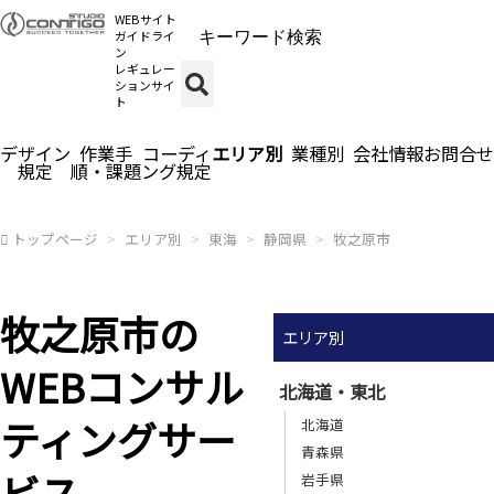
WEBサイト
ガイドライ
ン
レギュレー
ションサイ
ト
デザイン
作業手
コーディ
エリア別
業種別
会社情報
お問合せ
規定
順・課題
ング規定
トップページ
エリア別
東海
静岡県
牧之原市
牧之原市の
エリア別
WEBコンサル
北海道・東北
ティングサー
北海道
青森県
ビス
岩手県