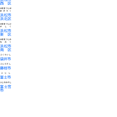
西区
はままつしは
まきたく
浜松市
浜北区
はままつしひ
がしく
浜松市
東区
はままつしみ
なみく
浜松市
南区
ふくろいし
袋井市
ふじえだし
藤枝市
ふじし
富士市
ふじのみやし
富士宮
市