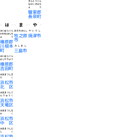
すんとうぐん
ながいずみち
ょう
駿東郡
長泉町
は
ま
や
はいばらぐん
まきのはらし
やいづし
かわねほんち
牧之原
焼津市
ょう
市
榛原郡
川根本
みしまし
町
三島市
はいばらぐん
よしだちょう
榛原郡
吉田町
はままつしき
たく
浜松市
北区
はままつして
んりゅうく
浜松市
天竜区
はままつしな
かく
浜松市
中区
はままつしに
しく
浜松市