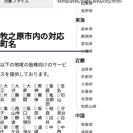
対象ファイル
templates/page/area/city.html
山梨県
長野県
東海
岐阜県
牧之原市内の対応
静岡県
町名
愛知県
三重県
近畿
以下の地域の皆様向けのサービ
滋賀県
スを提供しております。
京都府
大阪府
大
大
大
男
落
笠
江
沢
寄
神
居
名
兵庫県
片
勝
勝
勝
鬼
切
奈良県
浜
田
間
俣
女新
山
田
和歌山県
黒
西
坂
坂
相
汐
子
山寺
口
部
良
見台
中国
静
静
地
嶋
白
白
谷
波
頭方
井
井
鳥取県
新
菅
道
中
中
庄
ケ谷
須々
場
西
島根県