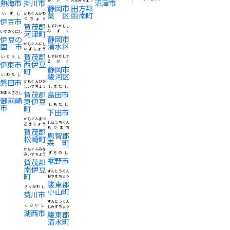
熱海市
掛川市
おいく
んなみちょう
沼津市
静岡市
田方郡
葵区
函南町
いずし
かもぐんかわ
伊豆市
づちょう
賀茂郡
しずおかしし
河津町
みずく
いずのくにし
静岡市
伊豆の
清水区
国市
かもぐんにし
いずちょう
賀茂郡
しずおかしす
いとうし
西伊豆
るがく
伊東市
静岡市
町
駿河区
いわたし
磐田市
かもぐんひが
しいずちょう
しまだし
賀茂郡
島田市
おまえざきし
御前崎
東伊豆
しもだし
市
町
下田市
かもぐんまつ
しゅうちぐん
ざきちょう
もりまち
賀茂郡
周智郡
松崎町
森町
かもぐんみな
すそのし
みいずちょう
裾野市
賀茂郡
南伊豆
すんとうぐん
町
おやまちょう
駿東郡
きくがわし
小山町
菊川市
すんとうぐん
こさいし
しみずちょう
湖西市
駿東郡
清水町