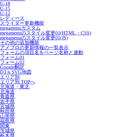
U-18
U-15
U-12
レディース
スライダー更新機能
megamenuカスタム
megamenuのスタイル変更01(HTML・CSS)
megamenuのスタイル変更01(JS)
その他の追加機能
アメブロの更新情報の一覧表示
フォームの項目名をページ名称と連動
フォーム01
フォーム02
Google翻訳
D3.js SVG地図
エリア別
エリア別 TOPへ
北海道・東北
北海道
青森県
岩手県
宮城県
秋田県
山形県
福島県
関東
茨城県
栃木県