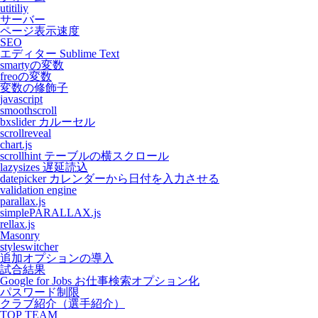
utitiliy
サーバー
ページ表示速度
SEO
エディター Sublime Text
smartyの変数
freoの変数
変数の修飾子
javascript
smoothscroll
bxslider カルーセル
scrollreveal
chart.js
scrollhint テーブルの横スクロール
lazysizes 遅延読込
datepicker カレンダーから日付を入力させる
validation engine
parallax.js
simplePARALLAX.js
rellax.js
Masonry
styleswitcher
追加オプションの導入
試合結果
Google for Jobs お仕事検索オプション化
パスワード制限
クラブ紹介（選手紹介）
TOP TEAM