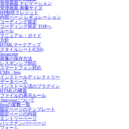
管理画面 ナビゲーション
管理画面 画像サイズ
HP制作クレジット
内部ページ レギュレーション
コーディング規定
コーディング規定 TOPへ
ルール
マニュアル・ガイド
方針
HTMLマークアップ
スタイルシート(CSS)
Javascript
画像の保存方法
レスポンシブ対応
スマートフォン対応
CMS - freo
インストールディレクトリー
データベース
インストール済のプラグイン
HTMLの構造
ファイルの表示ルール
.htaccessについて
freoの変数一覧
固定ページのテンプレート
固定ページの内容
エントリーページ
バックナンバーページ
フォーム