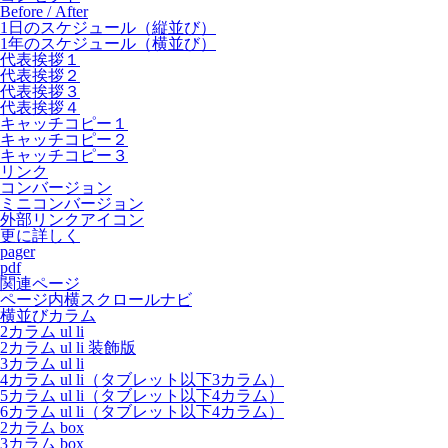
Before / After
1日のスケジュール（縦並び）
1年のスケジュール（横並び）
代表挨拶１
代表挨拶２
代表挨拶３
代表挨拶４
キャッチコピー１
キャッチコピー２
キャッチコピー３
リンク
コンバージョン
ミニコンバージョン
外部リンクアイコン
更に詳しく
pager
pdf
関連ページ
ページ内横スクロールナビ
横並びカラム
2カラム ul li
2カラム ul li 装飾版
3カラム ul li
4カラム ul li（タブレット以下3カラム）
5カラム ul li（タブレット以下4カラム）
6カラム ul li（タブレット以下4カラム）
2カラム box
3カラム box