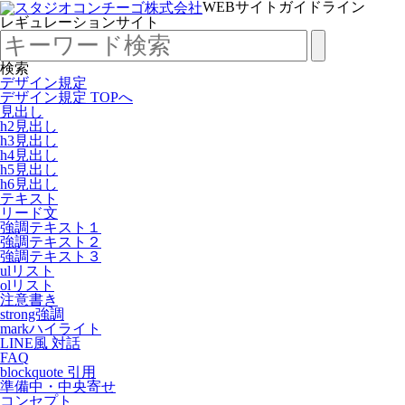
WEBサイトガイドライン
レギュレーションサイト
検索
デザイン規定
デザイン規定 TOPへ
見出し
h2見出し
h3見出し
h4見出し
h5見出し
h6見出し
テキスト
リード文
強調テキスト１
強調テキスト２
強調テキスト３
ulリスト
olリスト
注意書き
strong強調
markハイライト
LINE風 対話
FAQ
blockquote 引用
準備中・中央寄せ
コンセプト