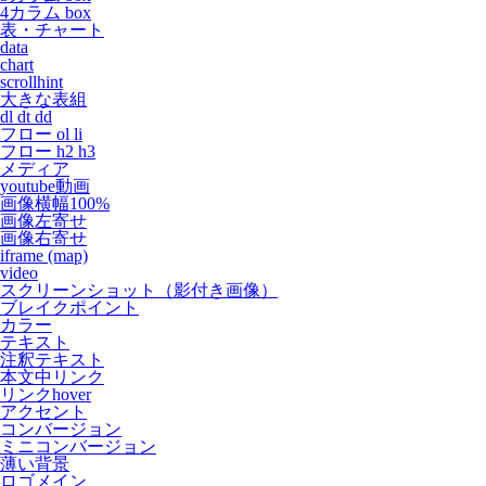
4カラム box
表・チャート
data
chart
scrollhint
大きな表組
dl dt dd
フロー ol li
フロー h2 h3
メディア
youtube動画
画像横幅100%
画像左寄せ
画像右寄せ
iframe (map)
video
スクリーンショット（影付き画像）
ブレイクポイント
カラー
テキスト
注釈テキスト
本文中リンク
リンクhover
アクセント
コンバージョン
ミニコンバージョン
薄い背景
ロゴメイン