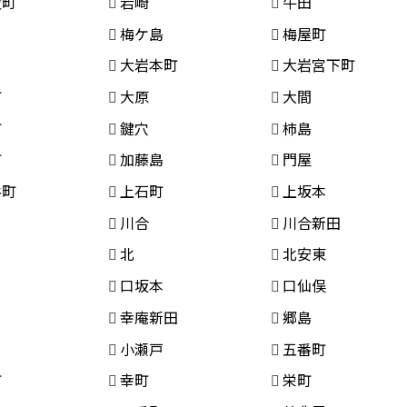
波町
岩崎
牛田
梅ケ島
梅屋町
大岩本町
大岩宮下町
町
大原
大間
町
鍵穴
柿島
町
加藤島
門屋
谷町
上石町
上坂本
川合
川合新田
北
北安東
口坂本
口仙俣
幸庵新田
郷島
小瀬戸
五番町
町
幸町
栄町