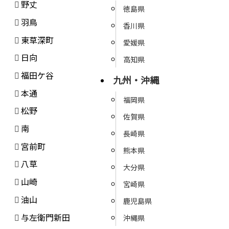
野丈
徳島県
羽鳥
香川県
東草深町
愛媛県
日向
高知県
福田ケ谷
九州・沖縄
本通
福岡県
松野
佐賀県
南
長崎県
宮前町
熊本県
八草
大分県
山崎
宮崎県
油山
鹿児島県
与左衛門新田
沖縄県