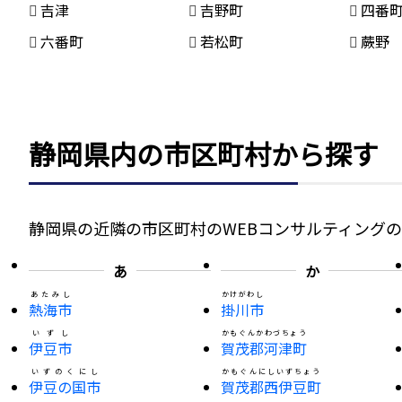
吉津
吉野町
四番
六番町
若松町
蕨野
静岡県内の市区町村から探す
静岡県の近隣の市区町村のWEBコンサルティング
あ
か
あたみし
かけがわし
熱海市
掛川市
いずし
かもぐんかわづちょう
伊豆市
賀茂郡河津町
いずのくにし
かもぐんにしいずちょう
伊豆の国市
賀茂郡西伊豆町