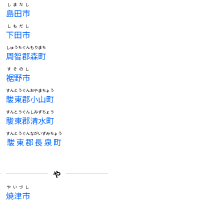
しまだし
島田市
しもだし
下田市
しゅうちぐんもりまち
周智郡森町
すそのし
裾野市
すんとうぐんおやまちょう
駿東郡小山町
すんとうぐんしみずちょう
駿東郡清水町
すんとうぐんながいずみちょう
駿東郡長泉町
や
やいづし
焼津市