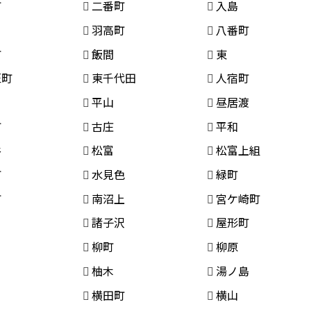
町
二番町
入島
羽高町
八番町
町
飯間
東
匠町
東千代田
人宿町
平山
昼居渡
町
古庄
平和
谷
松富
松富上組
町
水見色
緑町
町
南沼上
宮ケ崎町
諸子沢
屋形町
柳町
柳原
柚木
湯ノ島
横田町
横山