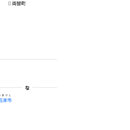
両替町
な
ぬまづし
沼津市