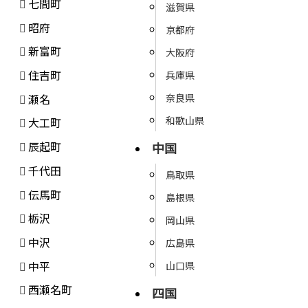
七間町
滋賀県
昭府
京都府
新富町
大阪府
住吉町
兵庫県
瀬名
奈良県
和歌山県
大工町
辰起町
中国
千代田
鳥取県
伝馬町
島根県
栃沢
岡山県
中沢
広島県
中平
山口県
西瀬名町
四国