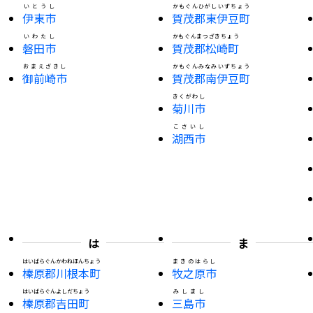
いとうし
かもぐんひがしいずちょう
伊東市
賀茂郡東伊豆町
いわたし
かもぐんまつざきちょう
磐田市
賀茂郡松崎町
おまえざきし
かもぐんみなみいずちょう
御前崎市
賀茂郡南伊豆町
きくがわし
菊川市
こさいし
湖西市
は
ま
はいばらぐんかわねほんちょう
まきのはらし
榛原郡川根本町
牧之原市
はいばらぐんよしだちょう
みしまし
榛原郡吉田町
三島市