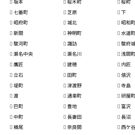
坂本
桜木町
桜町
七番町
芝原
下
昭府町
城北
昭和
新間
神明町
水道
駿河町
諏訪
駿府
瀬名中央
瀬名川
浅間
鷹匠
建穂
内匠
立石
田町
俵沢
堤町
津渡野
寺島
渡
通車町
研屋
巴町
豊地
富沢
中町
長妻田
長沼
楢尾
奈良間
西ケ