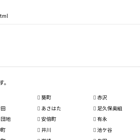
html
す。
葵町
赤沢
新田
あさはた
足久保奥組
口団地
安倍町
有永
柳町
井川
池ケ谷