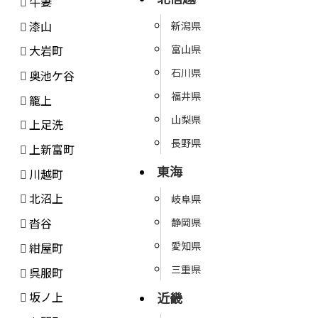
牛妻
漆山
新潟県
富山県
大岩町
石川県
奥池ケ谷
福井県
籠上
山梨県
上足洗
長野県
上新富町
東海
川越町
北沼上
岐阜県
沓谷
静岡県
愛知県
紺屋町
三重県
呉服町
近畿
坂ノ上