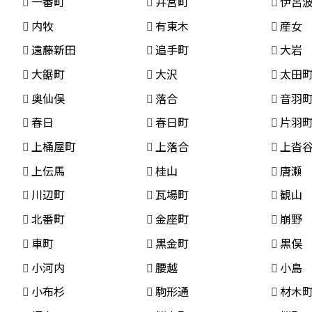
一番町
井宮町
伊呂
内牧
有東木
産女
遠藤新田
追手町
大岩
大鋸町
大沢
太田
奥仙俣
落合
音羽
春日
春日町
片羽
上桶屋町
上落合
上沓
上伝馬
桂山
唐瀬
川辺町
瓦場町
観山
北番町
金座町
崩野
車町
黒金町
黒俣
小河内
腰越
小島
小布杉
駒形通
材木