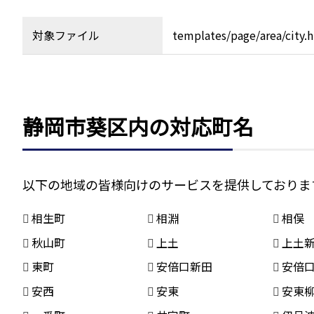
対象ファイル
templates/page/area/city.
静岡市葵区内の対応町名
以下の地域の皆様向けのサービスを提供しておりま
相生町
相淵
相俣
秋山町
上土
上土
東町
安倍口新田
安倍
安西
安東
安東