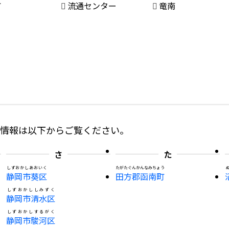
町
流通センター
竜南
の情報は以下からご覧ください。
さ
た
しずおかしあおいく
たがたぐんかんなみちょう
静岡市葵区
田方郡函南町
しずおかししみずく
静岡市清水区
しずおかしするがく
静岡市駿河区