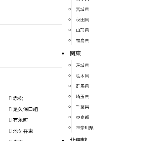
宮城県
秋田県
山形県
福島県
関東
茨城県
栃木県
群馬県
埼玉県
赤松
千葉県
足久保口組
東京都
有永町
神奈川県
池ケ谷東
北信越