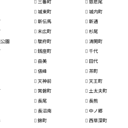
三番町
慈悲尾
城東町
城内町
町
新伝馬
新通
町
末広町
杉尾
城公園
駿府町
清閑町
町
銭座町
千代
岳美
田代
俵峰
茶町
天神前
天王町
町
常磐町
土太夫町
長尾
長熊
長沼南
中ノ郷
谷
錦町
西草深町