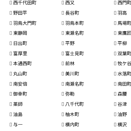
西千代田町
西又
西門
野田平
長谷町
羽高
羽鳥大門町
羽鳥本町
馬場
東静岡
東瀬名町
東鷹
日出町
平野
平柳
富厚里
富士見町
双葉
本通西町
前林
牧ケ
丸山町
美川町
水落
南安倍
南瀬名町
南田
御幸町
弥勒
森腰
薬師
八千代町
谷津
油島
柚木町
油野
与一
横内町
横沢