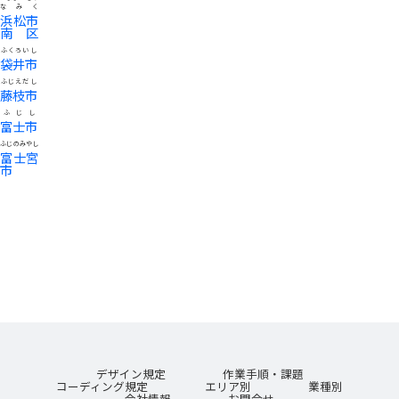
なみく
浜松市
南区
ふくろいし
袋井市
ふじえだし
藤枝市
ふじし
富士市
ふじのみやし
富士宮
市
デザイン規定
作業手順・課題
コーディング規定
エリア別
業種別
会社情報
お問合せ