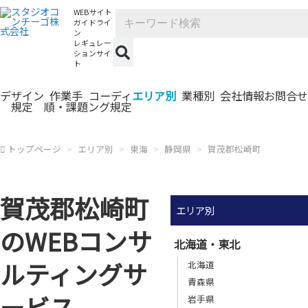
WEBサイト
ガイドライ
ン
レギュレー
ションサイ
ト
デザイン
作業手
コーディ
エリア別
業種別
会社情報
お問合せ
規定
順・課題
ング規定
トップページ
エリア別
東海
静岡県
賀茂郡松崎町
賀茂郡松崎町
エリア別
のWEBコンサ
北海道・東北
ルティングサ
北海道
青森県
ービス
岩手県