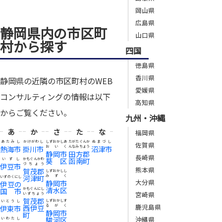
岡山県
広島県
静岡県内の市区町
山口県
村から探す
四国
徳島県
香川県
静岡県の近隣の市区町村のWEB
愛媛県
コンサルティングの情報は以下
高知県
からご覧ください。
九州・沖縄
あ
か
さ
た
な
福岡県
あたみし
かけがわし
しずおかしあ
たがたぐんか
ぬまづし
佐賀県
熱海市
掛川市
おいく
んなみちょう
沼津市
静岡市
田方郡
長崎県
葵区
函南町
いずし
かもぐんかわ
伊豆市
づちょう
熊本県
賀茂郡
しずおかしし
河津町
みずく
いずのくにし
大分県
静岡市
伊豆の
清水区
国市
かもぐんにし
宮崎県
いずちょう
賀茂郡
しずおかしす
いとうし
鹿児島県
西伊豆
るがく
伊東市
静岡市
町
駿河区
沖縄県
いわたし