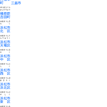
町
三島市
はいばらぐん
よしだちょう
榛原郡
吉田町
はままつしき
たく
浜松市
北区
はままつして
んりゅうく
浜松市
天竜区
はままつしな
かく
浜松市
中区
はままつしに
しく
浜松市
西区
はままつしは
まきたく
浜松市
浜北区
はままつしひ
がしく
浜松市
東区
はままつしみ