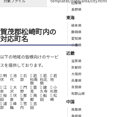
対象ファイル
templates/page/area/city.html
山梨県
長野県
東海
岐阜県
賀茂郡松崎町内の
静岡県
対応町名
愛知県
三重県
近畿
以下の地域の皆様向けのサービ
滋賀県
スを提供しております。
京都府
大阪府
明
池
石
岩
岩
岩
伏
代
部
科南
科北
地
兵庫県
側
側
江
大
門
雲
建
小
奈良県
奈
沢
野
見
久寺
杉原
和歌山県
桜
伏
那
南
船
松
田
倉
賀
郷
田
崎
中国
道
峰
宮
吉
部
輪
内
田
鳥取県
島根県