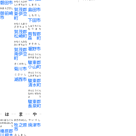
磐田市
かもぐんひが
しいずちょう
しまだし
賀茂郡
島田市
おまえざきし
御前崎
東伊豆
しもだし
市
町
下田市
かもぐんまつ
しゅうちぐん
ざきちょう
もりまち
賀茂郡
周智郡
松崎町
森町
かもぐんみな
すそのし
みいずちょう
裾野市
賀茂郡
南伊豆
すんとうぐん
町
おやまちょう
駿東郡
きくがわし
小山町
菊川市
すんとうぐん
こさいし
しみずちょう
湖西市
駿東郡
清水町
すんとうぐん
ながいずみち
ょう
駿東郡
長泉町
は
ま
や
はいばらぐん
まきのはらし
やいづし
かわねほんち
牧之原
焼津市
ょう
市
榛原郡
川根本
みしまし