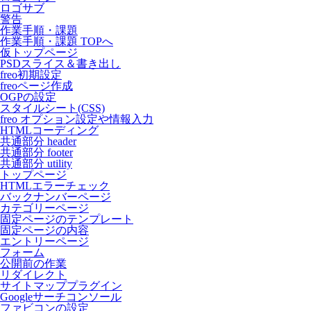
ロゴサブ
警告
作業手順・課題
作業手順・課題 TOPへ
仮トップページ
PSDスライス＆書き出し
freo初期設定
freoページ作成
OGPの設定
スタイルシート(CSS)
freo オプション設定や情報入力
HTMLコーディング
共通部分 header
共通部分 footer
共通部分 utility
トップページ
HTMLエラーチェック
バックナンバーページ
カテゴリーページ
固定ページのテンプレート
固定ページの内容
エントリーページ
フォーム
公開前の作業
リダイレクト
サイトマッププラグイン
Googleサーチコンソール
ファビコンの設定