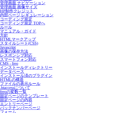
管理画面 ナビゲーション
管理画面 画像サイズ
HP制作クレジット
内部ページ レギュレーション
コーディング規定
コーディング規定 TOPへ
ルール
マニュアル・ガイド
方針
HTMLマークアップ
スタイルシート(CSS)
Javascript
画像の保存方法
レスポンシブ対応
スマートフォン対応
CMS - freo
インストールディレクトリー
データベース
インストール済のプラグイン
HTMLの構造
ファイルの表示ルール
.htaccessについて
freoの変数一覧
固定ページのテンプレート
固定ページの内容
エントリーページ
バックナンバーページ
フォーム