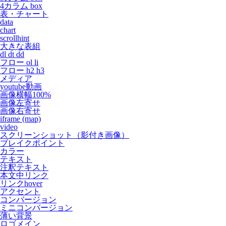
4カラム box
表・チャート
data
chart
scrollhint
大きな表組
dl dt dd
フロー ol li
フロー h2 h3
メディア
youtube動画
画像横幅100%
画像左寄せ
画像右寄せ
iframe (map)
video
スクリーンショット（影付き画像）
ブレイクポイント
カラー
テキスト
注釈テキスト
本文中リンク
リンクhover
アクセント
コンバージョン
ミニコンバージョン
薄い背景
ロゴメイン