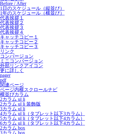
Before / After
1日のスケジュール（縦並び）
1年のスケジュール（横並び）
代表挨拶１
代表挨拶２
代表挨拶３
代表挨拶４
キャッチコピー１
キャッチコピー２
キャッチコピー３
リンク
コンバージョン
ミニコンバージョン
外部リンクアイコン
更に詳しく
pager
pdf
関連ページ
ページ内横スクロールナビ
横並びカラム
2カラム ul li
2カラム ul li 装飾版
3カラム ul li
4カラム ul li（タブレット以下3カラム）
5カラム ul li（タブレット以下4カラム）
6カラム ul li（タブレット以下4カラム）
2カラム box
3カラム box