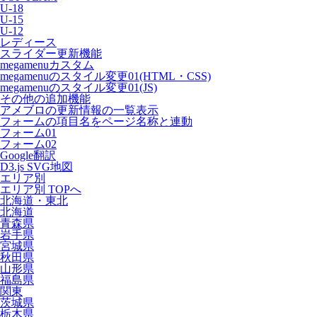
U-18
U-15
U-12
レディース
スライダー更新機能
megamenuカスタム
megamenuのスタイル変更01(HTML・CSS)
megamenuのスタイル変更01(JS)
その他の追加機能
アメブロの更新情報の一覧表示
フォームの項目名をページ名称と連動
フォーム01
フォーム02
Google翻訳
D3.js SVG地図
エリア別
エリア別 TOPへ
北海道・東北
北海道
青森県
岩手県
宮城県
秋田県
山形県
福島県
関東
茨城県
栃木県