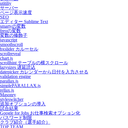
utitiliy
サーバー
ページ表示速度
SEO
エディター Sublime Text
smartyの変数
freoの変数
変数の修飾子
javascript
smoothscroll
bxslider カルーセル
scrollreveal
chart.js
scrollhint テーブルの横スクロール
lazysizes 遅延読込
datepicker カレンダーから日付を入力させる
validation engine
parallax.js
simplePARALLAX.js
rellax.js
Masonry
styleswitcher
追加オプションの導入
試合結果
Google for Jobs お仕事検索オプション化
パスワード制限
クラブ紹介（選手紹介）
TOP TEAM