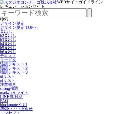
WEBサイトガイドライン
レギュレーションサイト
検索
デザイン規定
デザイン規定 TOPへ
見出し
h2見出し
h3見出し
h4見出し
h5見出し
h6見出し
テキスト
リード文
強調テキスト１
強調テキスト２
強調テキスト３
ulリスト
olリスト
注意書き
strong強調
markハイライト
LINE風 対話
FAQ
blockquote 引用
準備中・中央寄せ
コンセプト