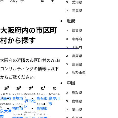
日
和台
子
室
田
愛知県
三重県
近畿
大阪府内の市区町
滋賀県
村から探す
京都府
大阪府
兵庫県
大阪府の近隣の市区町村のWEB
奈良県
コンサルティングの情報は以下
和歌山県
からご覧ください。
中国
あ
か
さ
た
な
鳥取県
いけだし
かいづかし
さかいしきた
たかいしし
ねやがわし
池田市
貝塚市
く
高石市
寝屋川
堺市北
島根県
市
いずみおおつ
かしわらし
たかつきし
区
し
柏原市
高槻市
岡山県
泉大津
さかいしさか
かたのし
だいとうし
市
いく
広島県