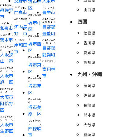
交野市
大東市
堺市堺
いずみさのし
区
かどまし
とよなかし
泉佐野
山口県
門真市
豊中市
市
さかいしなか
く
かわちながの
とよのぐんと
四国
堺市中
し
よのちょう
いずみし
河内長
豊能郡
和泉市
区
野市
豊能町
徳島県
いばらきし
さかいしにし
茨木市
く
きしわだし
とよのぐんの
香川県
堺市西
岸和田
せちょう
豊能郡
おおさかさや
区
まし
市
愛媛県
大阪狭
能勢町
さかいしひが
山市
しく
高知県
とんだばやし
堺市東
し
富田林
おおさかしあ
区
さひく
九州・沖縄
大阪市
市
さかいしみな
旭区
みく
福岡県
堺市南
おおさかしあ
区
べのく
佐賀県
大阪市
さかいしみは
阿倍野
らく
長崎県
堺市美
区
原区
熊本県
おおさかしい
くのく
しじょうなわ
大阪市
大分県
てし
四條畷
生野区
市
宮崎県