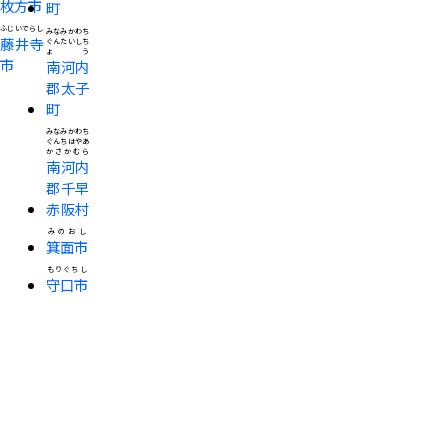
枚方市
町
ふじいでらし
みなみかわち
藤井寺
ぐんたいしち
ょう
市
南河内
郡太子
町
みなみかわち
ぐんちはやあ
かさかむら
南河内
郡千早
赤阪村
みのおし
箕面市
もりぐちし
守口市