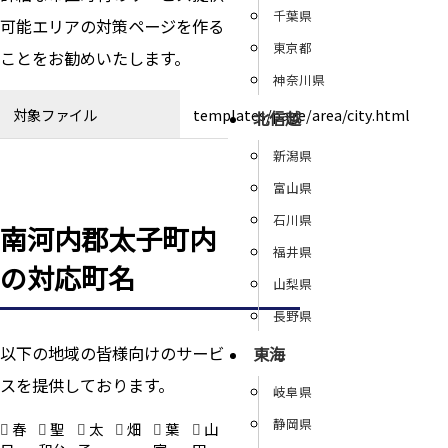
千葉県
可能エリアの対策ページを作る
東京都
ことをお勧めいたします。
神奈川県
対象ファイル
templates/page/area/city.html
北信越
新潟県
富山県
石川県
南河内郡太子町内
福井県
の対応町名
山梨県
長野県
以下の地域の皆様向けのサービ
東海
スを提供しております。
岐阜県
静岡県
春
聖
太
畑
葉
山