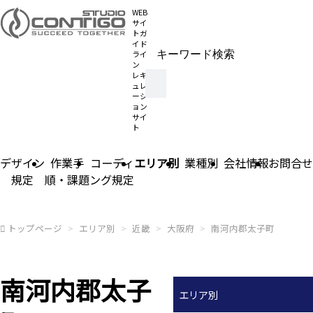
WEB
サイ
トガ
イド
ライ
ン
レギ
ュレ
ーシ
ョン
サイ
ト
デザイン
作業手
コーディ
エリア別
業種別
会社情報
お問合せ
規定
順・課題
ング規定
トップページ
エリア別
近畿
大阪府
南河内郡太子町
南河内郡太子
エリア別