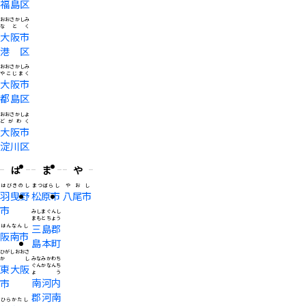
福島区
おおさかしみ
なとく
大阪市
港区
おおさかしみ
やこじまく
大阪市
都島区
おおさかしよ
どがわく
大阪市
淀川区
は
ま
や
はびきのし
まつばらし
やおし
羽曳野
松原市
八尾市
市
みしまぐんし
まもとちょう
三島郡
はんなんし
阪南市
島本町
ひがしおおさ
かし
みなみかわち
東大阪
ぐんかなんち
ょう
南河内
市
郡河南
ひらかたし