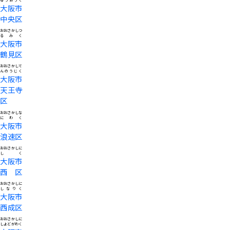
ゅうおうく
大阪市
中央区
おおさかしつ
るみく
大阪市
鶴見区
おおさかして
んのうじく
大阪市
天王寺
区
おおさかしな
にわく
大阪市
浪速区
おおさかしに
しく
大阪市
西区
おおさかしに
しなりく
大阪市
西成区
おおさかしに
しよどがわく