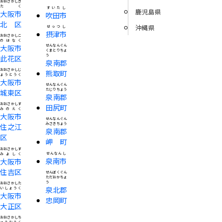
おおさかしき
たく
すいたし
鹿児島県
大阪市
吹田市
北区
沖縄県
せっつし
摂津市
おおさかしこ
のはなく
大阪市
せんなんぐん
くまとりちょ
う
此花区
泉南郡
おおさかしじ
熊取町
ょうとうく
大阪市
せんなんぐん
たじりちょう
城東区
泉南郡
おおさかしす
田尻町
みのえく
大阪市
せんなんぐん
みさきちょう
住之江
泉南郡
区
岬町
おおさかしす
せんなんし
みよしく
泉南市
大阪市
住吉区
せんぼくぐん
ただおかちょ
う
おおさかした
泉北郡
いしょうく
大阪市
忠岡町
大正区
おおさかしち