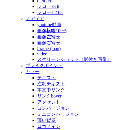
dl dt dd
フロー ol li
フロー h2 h3
メディア
youtube動画
画像横幅100%
画像左寄せ
画像右寄せ
iframe (map)
video
スクリーンショット（影付き画像）
ブレイクポイント
カラー
テキスト
注釈テキスト
本文中リンク
リンクhover
アクセント
コンバージョン
ミニコンバージョン
薄い背景
ロゴメイン