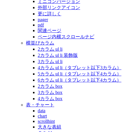
ミニコンバージョン
外部リンクアイコン
更に詳しく
pager
pdf
関連ページ
ページ内横スクロールナビ
横並びカラム
2カラム ul li
2カラム ul li 装飾版
3カラム ul li
4カラム ul li（タブレット以下3カラム）
5カラム ul li（タブレット以下4カラム）
6カラム ul li（タブレット以下4カラム）
2カラム box
3カラム box
4カラム box
表・チャート
data
chart
scrollhint
大きな表組