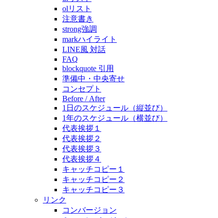
olリスト
注意書き
strong強調
markハイライト
LINE風 対話
FAQ
blockquote 引用
準備中・中央寄せ
コンセプト
Before / After
1日のスケジュール（縦並び）
1年のスケジュール（横並び）
代表挨拶１
代表挨拶２
代表挨拶３
代表挨拶４
キャッチコピー１
キャッチコピー２
キャッチコピー３
リンク
コンバージョン