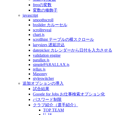
freoの変数
変数の修飾子
javascript
smoothscroll
bxslider カルーセル
scrollreveal
chart.js
scrollhint テーブルの横スクロール
lazysizes 遅延読込
datepicker カレンダーから日付を入力させる
validation engine
parallax.js
simplePARALLAX.js
rellax.js
Masonry
styleswitcher
追加オプションの導入
試合結果
Google for Jobs お仕事検索オプション化
パスワード制限
クラブ紹介（選手紹介）
TOP TEAM
U-18