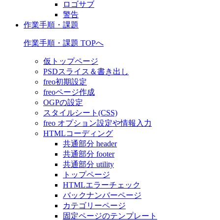
ロゴサブ
警告
作業手順・課題
作業手順・課題 TOPへ
仮トップページ
PSDスライス＆書き出し
freo初期設定
freoページ作成
OGPの設定
スタイルシート(CSS)
freo オプション設定や情報入力
HTMLコーディング
共通部分 header
共通部分 footer
共通部分 utility
トップページ
HTMLエラーチェック
バックナンバーページ
カテゴリーページ
固定ページのテンプレート