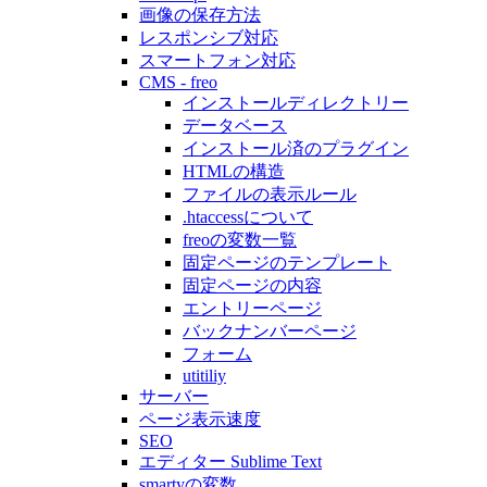
画像の保存方法
レスポンシブ対応
スマートフォン対応
CMS - freo
インストールディレクトリー
データベース
インストール済のプラグイン
HTMLの構造
ファイルの表示ルール
.htaccessについて
freoの変数一覧
固定ページのテンプレート
固定ページの内容
エントリーページ
バックナンバーページ
フォーム
utitiliy
サーバー
ページ表示速度
SEO
エディター Sublime Text
smartyの変数