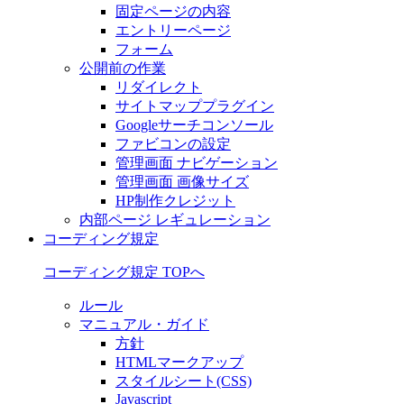
固定ページの内容
エントリーページ
フォーム
公開前の作業
リダイレクト
サイトマッププラグイン
Googleサーチコンソール
ファビコンの設定
管理画面 ナビゲーション
管理画面 画像サイズ
HP制作クレジット
内部ページ レギュレーション
コーディング規定
コーディング規定 TOPへ
ルール
マニュアル・ガイド
方針
HTMLマークアップ
スタイルシート(CSS)
Javascript