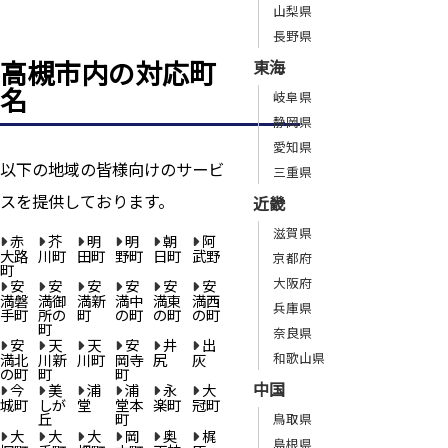
山梨県
長野県
高槻市内の対応町
東海
名
岐阜県
静岡県
愛知県
以下の地域の皆様向けのサービ
三重県
スを提供しております。
近畿
滋賀県
赤
芥
明
明
朝
阿
大路
川町
田町
野町
日町
武野
京都府
町
大阪府
安
安
安
安
安
安
満磐
満御
満新
満中
満東
満西
兵庫県
手町
所の
町
の町
の町
の町
町
奈良県
安
天
天
安
井
出
和歌山県
満北
川新
川町
岡寺
尻
灰
の町
町
町
中国
今
美
浦
浦
永
大
城町
しが
堂
堂本
楽町
冠町
丘
町
鳥取県
大
大
大
岡
奥
梶
島根県