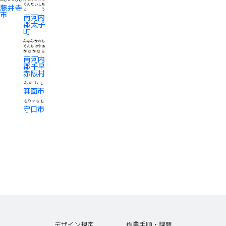
ぐんたいしち
藤井寺
ょう
市
南河内
郡太子
町
みなみかわち
ぐんちはやあ
かさかむら
南河内
郡千早
赤阪村
みのおし
箕面市
もりぐちし
守口市
デザイン規定
作業手順・課題