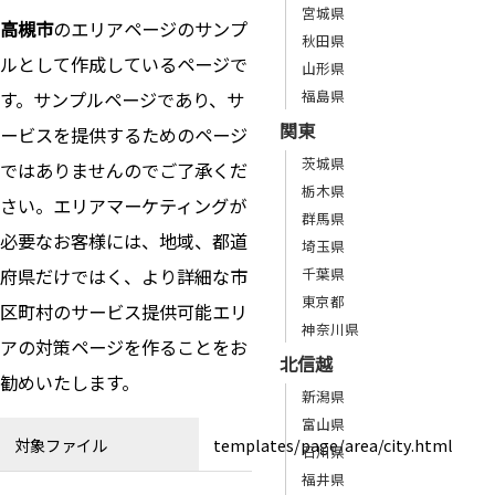
宮城県
高槻市
のエリアページのサンプ
秋田県
ルとして作成しているページで
山形県
福島県
す。サンプルページであり、サ
関東
ービスを提供するためのページ
茨城県
ではありませんのでご了承くだ
栃木県
さい。エリアマーケティングが
群馬県
必要なお客様には、地域、都道
埼玉県
府県だけではく、より詳細な市
千葉県
東京都
区町村のサービス提供可能エリ
神奈川県
アの対策ページを作ることをお
北信越
勧めいたします。
新潟県
富山県
対象ファイル
templates/page/area/city.html
石川県
福井県