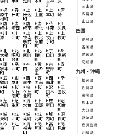
塚町
手町
畑町
本町
天神
原
町
岡山県
梶
春
上
上
上
唐
広島県
原中
日町
田辺
土室
本町
崎
村町
町
山口県
唐
唐
唐
唐
花
川
崎中
崎西
崎南
崎北
林苑
久保
四国
川
川
上
上
上
上
添
西町
牧南
牧北
牧山
牧町
徳島県
駅前
駅前
手町
町
町
香川県
北
北
北
北
京
郡
愛媛県
大樋
昭和
園町
柳川
口町
家新
町
台町
町
町
高知県
郡
高
神
黄
古
寿
家本
西町
内
金の
曽部
町
九州・沖縄
町
里
町
五
紺
西
西
西
幸
福岡県
領町
屋町
面中
面南
面北
町
栄
桜
桜
桜
沢
三
佐賀県
町
ケ丘
ケ丘
町
良木
箇牧
長崎県
南町
北町
町
芝
芝
清
下
庄
昭
熊本県
谷町
生町
水台
田部
所町
和台
町
町
大分県
城
城
城
城
城
須
宮崎県
東町
西町
南町
北町
内町
賀町
杉
辻
清
高
高
高
鹿児島県
生
子
福寺
垣町
槻町
見台
町
沖縄県