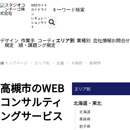
WEBサイト
ガイドライ
ン
レギュレー
ションサイ
ト
デザイン
作業手
コーディ
エリア別
業種別
会社情報
お問合せ
規定
順・課題
ング規定
トップページ
エリア別
近畿
大阪府
高槻市
高槻市のWEB
エリア別
コンサルティ
北海道・東北
ングサービス
北海道
青森県
岩手県