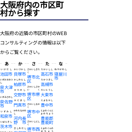
大阪府内の市区町
村から探す
大阪府の近隣の市区町村のWEB
コンサルティングの情報は以下
からご覧ください。
あ
か
さ
た
な
いけだし
かいづかし
さかいしきた
たかいしし
ねやがわし
池田市
貝塚市
く
高石市
寝屋川
堺市北
市
区
いずみおおつ
かしわらし
たかつきし
し
柏原市
高槻市
泉大津
さかいしさか
市
いく
かたのし
だいとうし
堺市堺
交野市
大東市
区
いずみさのし
泉佐野
かどまし
とよなかし
門真市
豊中市
市
さかいしなか
く
堺市中
かわちながの
とよのぐんと
いずみし
し
よのちょう
区
和泉市
河内長
豊能郡
野市
豊能町
さかいしにし
いばらきし
く
茨木市
堺市西
きしわだし
とよのぐんの
せちょう