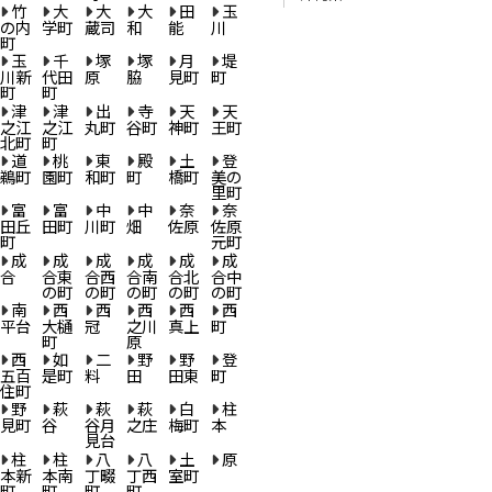
竹
大
大
大
田
玉
の内
学町
蔵司
和
能
川
町
玉
千
塚
塚
月
堤
川新
代田
原
脇
見町
町
町
町
津
津
出
寺
天
天
之江
之江
丸町
谷町
神町
王町
北町
町
道
桃
東
殿
土
登
鵜町
園町
和町
町
橋町
美の
里町
富
富
中
中
奈
奈
田丘
田町
川町
畑
佐原
佐原
町
元町
成
成
成
成
成
成
合
合東
合西
合南
合北
合中
の町
の町
の町
の町
の町
南
西
西
西
西
西
平台
大樋
冠
之川
真上
町
町
原
西
如
二
野
野
登
五百
是町
料
田
田東
町
住町
野
萩
萩
萩
白
柱
見町
谷
谷月
之庄
梅町
本
見台
柱
柱
八
八
土
原
本新
本南
丁畷
丁西
室町
町
町
町
町