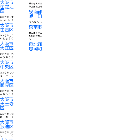
大阪市
せんなんぐん
住之江
みさきちょう
区
泉南郡
岬町
おおさかしす
みよしく
せんなんし
大阪市
泉南市
住吉区
せんぼくぐん
おおさかした
ただおかちょ
いしょうく
う
大阪市
泉北郡
大正区
忠岡町
おおさかしち
ゅうおうく
大阪市
中央区
おおさかしつ
るみく
大阪市
鶴見区
おおさかして
んのうじく
大阪市
天王寺
区
おおさかしな
にわく
大阪市
浪速区
おおさかしに
しく