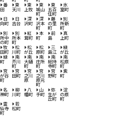
番
東
東
東
東
氷
田
天川
上牧
城山
五百
室町
町
住町
日
日
深
深
藤
別
向町
吉台
沢町
沢本
の里
所新
町
町
町
別
別
紅
本
前
真
所中
所本
茸町
町
島
上町
の町
町
牧
松
松
松
三
緑
田町
川町
が丘
原町
島江
が丘
緑
南
南
南
南
南
町
芥川
大樋
庄所
総持
松原
町
町
町
寺町
町
宮
宮
宮
宮
宮
紫
が谷
田町
之川
之川
野町
町
町
原
原元
町
名
柳
八
山
弥
淀
神町
川町
幡町
手町
生が
の原
丘町
町
霊
若
仙寺
松町
町