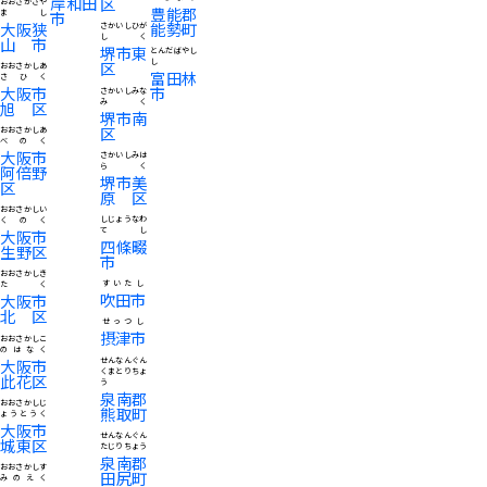
岸和田
区
おおさかさや
豊能郡
まし
市
大阪狭
能勢町
さかいしひが
しく
山市
堺市東
とんだばやし
し
区
おおさかしあ
富田林
さひく
大阪市
市
さかいしみな
みく
旭区
堺市南
区
おおさかしあ
べのく
大阪市
さかいしみは
らく
阿倍野
堺市美
区
原区
おおさかしい
しじょうなわ
くのく
てし
大阪市
四條畷
生野区
市
おおさかしき
すいたし
たく
吹田市
大阪市
北区
せっつし
摂津市
おおさかしこ
のはなく
大阪市
せんなんぐん
くまとりちょ
此花区
う
泉南郡
おおさかしじ
熊取町
ょうとうく
大阪市
せんなんぐん
城東区
たじりちょう
泉南郡
おおさかしす
田尻町
みのえく