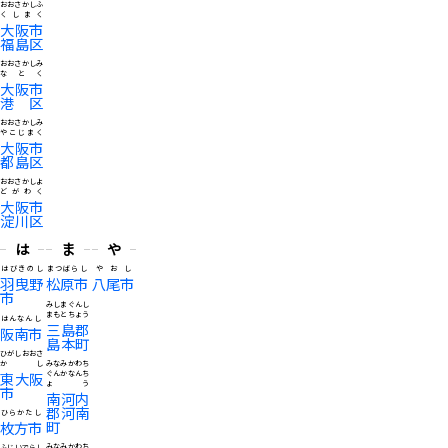
おおさかしふ
くしまく
大阪市
福島区
おおさかしみ
なとく
大阪市
港区
おおさかしみ
やこじまく
大阪市
都島区
おおさかしよ
どがわく
大阪市
淀川区
は
ま
や
はびきのし
まつばらし
やおし
羽曳野
松原市
八尾市
市
みしまぐんし
まもとちょう
はんなんし
三島郡
阪南市
島本町
ひがしおおさ
かし
みなみかわち
東大阪
ぐんかなんち
ょう
市
南河内
郡河南
ひらかたし
町
枚方市
みなみかわち
ふじいでらし