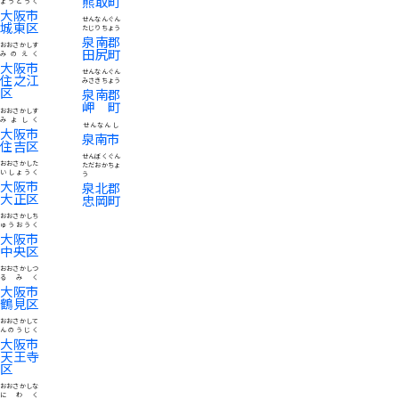
熊取町
ょうとうく
大阪市
せんなんぐん
城東区
たじりちょう
泉南郡
おおさかしす
田尻町
みのえく
大阪市
せんなんぐん
住之江
みさきちょう
区
泉南郡
岬町
おおさかしす
みよしく
せんなんし
大阪市
泉南市
住吉区
せんぼくぐん
おおさかした
ただおかちょ
いしょうく
う
大阪市
泉北郡
大正区
忠岡町
おおさかしち
ゅうおうく
大阪市
中央区
おおさかしつ
るみく
大阪市
鶴見区
おおさかして
んのうじく
大阪市
天王寺
区
おおさかしな
にわく