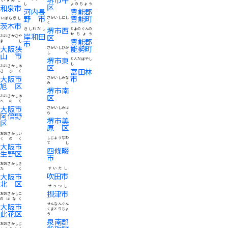
し
よのちょう
区
和泉市
河内長
豊能郡
野市
豊能町
さかいしにし
いばらきし
く
茨木市
堺市西
きしわだし
とよのぐんの
岸和田
せちょう
区
おおさかさや
豊能郡
まし
市
大阪狭
能勢町
さかいしひが
しく
山市
堺市東
とんだばやし
し
区
おおさかしあ
富田林
さひく
大阪市
市
さかいしみな
みく
旭区
堺市南
区
おおさかしあ
べのく
大阪市
さかいしみは
らく
阿倍野
堺市美
区
原区
おおさかしい
しじょうなわ
くのく
てし
大阪市
四條畷
生野区
市
おおさかしき
すいたし
たく
吹田市
大阪市
北区
せっつし
摂津市
おおさかしこ
のはなく
大阪市
せんなんぐん
くまとりちょ
此花区
う
泉南郡
おおさかしじ