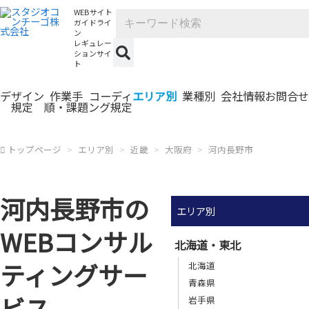
WEBサイト
ガイドライ
ン
レギュレー
ションサイ
ト
デザイン
作業手
コーディ
エリア別
業種別
会社情報
お問合せ
規定
順・課題
ング規定
トップページ
エリア別
近畿
大阪府
河内長野市
河内長野市の
エリア別
WEBコンサル
北海道・東北
ティングサー
北海道
青森県
ビス
岩手県