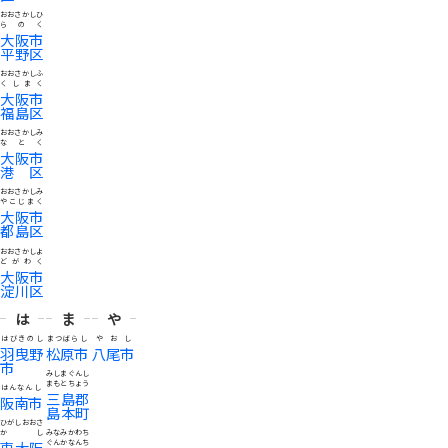
おおさかしひ
らのく
大阪市
平野区
おおさかしふ
くしまく
大阪市
福島区
おおさかしみ
なとく
大阪市
港区
おおさかしみ
やこじまく
大阪市
都島区
おおさかしよ
どがわく
大阪市
淀川区
は
ま
や
はびきのし
まつばらし
やおし
羽曳野
松原市
八尾市
市
みしまぐんし
まもとちょう
はんなんし
三島郡
阪南市
島本町
ひがしおおさ
かし
みなみかわち
東大阪
ぐんかなんち