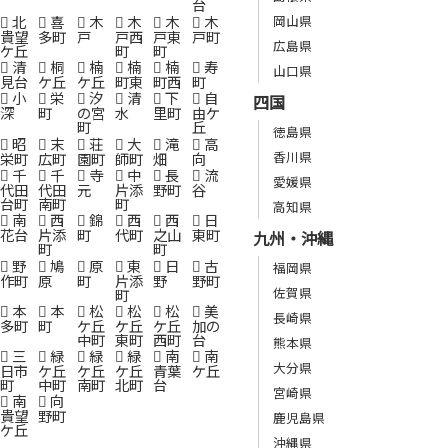
台
北
喜
木
木
木
木
岡山県
貴望
多町
戸
戸西
戸東
戸町
広島県
ケ丘
町
町
清
桐
楠
楠
楠
寿
山口県
見台
ケ丘
ケ丘
町東
町西
町
小
栄
汐
清
下
自
四国
深
町
の宮
水
里町
由ケ
町
丘
徳島県
昭
末
荘
大
滝
高
香川県
栄町
広町
園町
師町
畑
向
千
千
寺
中
長
流
愛媛県
代田
代田
元
片添
野町
谷
台町
南町
町
高知県
南
西
錦
西
西
日
花台
片添
町
代町
之山
東町
九州・沖縄
町
町
野
鳩
原
東
日
古
福岡県
作町
原
町
片添
野
野町
佐賀県
町
本
本
松
松
松
美
長崎県
多町
町
ケ丘
ケ丘
ケ丘
加の
中町
東町
西町
台
熊本県
三
緑
緑
緑
南
南
大分県
日市
ケ丘
ケ丘
ケ丘
青葉
ケ丘
町
中町
南町
北町
台
宮崎県
南
向
貴望
野町
鹿児島県
ケ丘
沖縄県