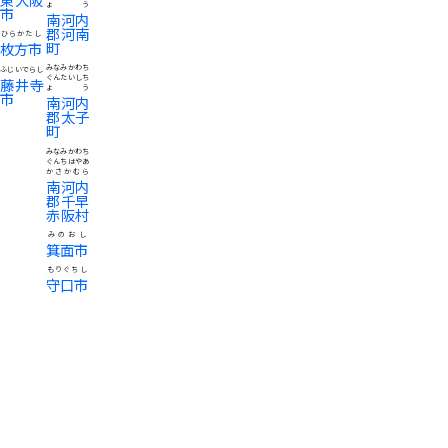
ょう
市
南河内
郡河南
ひらかたし
町
枚方市
みなみかわち
ふじいでらし
ぐんたいしち
藤井寺
ょう
市
南河内
郡太子
町
みなみかわち
ぐんちはやあ
かさかむら
南河内
郡千早
赤阪村
みのおし
箕面市
もりぐちし
守口市