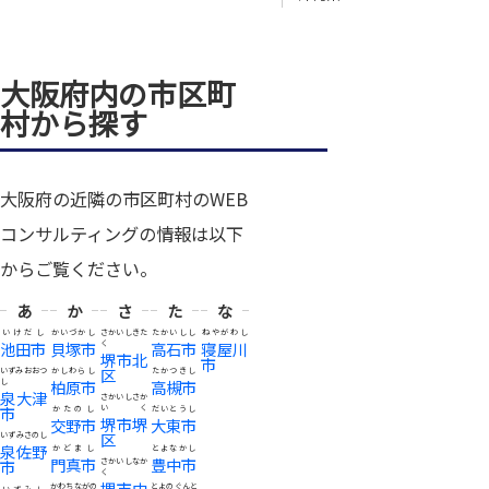
大阪府内の市区町
村から探す
大阪府の近隣の市区町村のWEB
コンサルティングの情報は以下
からご覧ください。
あ
か
さ
た
な
いけだし
かいづかし
さかいしきた
たかいしし
ねやがわし
池田市
貝塚市
く
高石市
寝屋川
堺市北
市
区
いずみおおつ
かしわらし
たかつきし
し
柏原市
高槻市
泉大津
さかいしさか
市
いく
かたのし
だいとうし
堺市堺
交野市
大東市
区
いずみさのし
泉佐野
かどまし
とよなかし
門真市
豊中市
市
さかいしなか
く
堺市中
かわちながの
とよのぐんと
いずみし