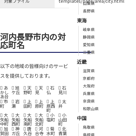
対象ファイル
templates/page/area/city.html
山梨県
長野県
東海
岐阜県
河内長野市内の対
静岡県
応町名
愛知県
三重県
近畿
以下の地域の皆様向けのサービ
滋賀県
スを提供しております。
京都府
大阪府
あ
旭
天
天
石
石
かし
ケ丘
野町
見
仏
見川
兵庫県
あ台
市
岩
上
上
上
太
奈良県
町
瀬
田町
原町
原西
井
和歌山県
町
大
大
大
大
小
小
中国
矢船
矢船
矢船
矢船
塩町
山田
中町
西町
南町
北町
町
鳥取県
加
神
唐
河
菊
北
賀田
ガ丘
久谷
合寺
水町
青葉
島根県