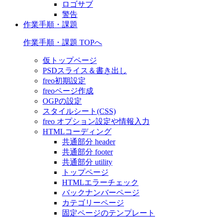
ロゴサブ
警告
作業手順・課題
作業手順・課題 TOPへ
仮トップページ
PSDスライス＆書き出し
freo初期設定
freoページ作成
OGPの設定
スタイルシート(CSS)
freo オプション設定や情報入力
HTMLコーディング
共通部分 header
共通部分 footer
共通部分 utility
トップページ
HTMLエラーチェック
バックナンバーページ
カテゴリーページ
固定ページのテンプレート