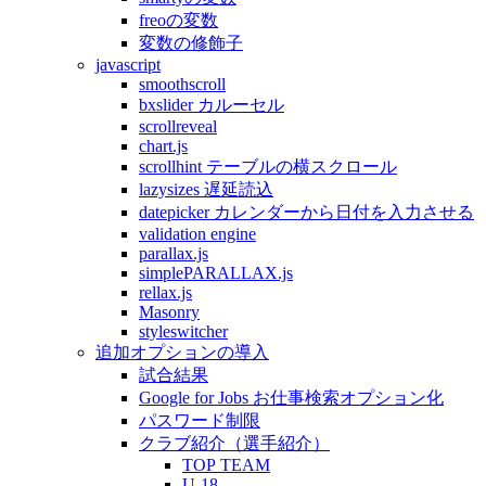
freoの変数
変数の修飾子
javascript
smoothscroll
bxslider カルーセル
scrollreveal
chart.js
scrollhint テーブルの横スクロール
lazysizes 遅延読込
datepicker カレンダーから日付を入力させる
validation engine
parallax.js
simplePARALLAX.js
rellax.js
Masonry
styleswitcher
追加オプションの導入
試合結果
Google for Jobs お仕事検索オプション化
パスワード制限
クラブ紹介（選手紹介）
TOP TEAM
U-18