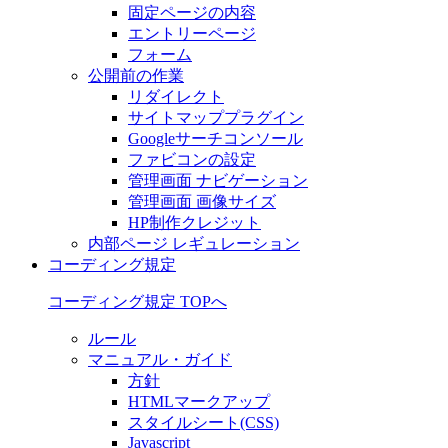
固定ページの内容
エントリーページ
フォーム
公開前の作業
リダイレクト
サイトマッププラグイン
Googleサーチコンソール
ファビコンの設定
管理画面 ナビゲーション
管理画面 画像サイズ
HP制作クレジット
内部ページ レギュレーション
コーディング規定
コーディング規定 TOPへ
ルール
マニュアル・ガイド
方針
HTMLマークアップ
スタイルシート(CSS)
Javascript