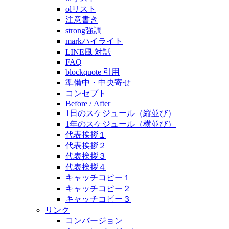
olリスト
注意書き
strong強調
markハイライト
LINE風 対話
FAQ
blockquote 引用
準備中・中央寄せ
コンセプト
Before / After
1日のスケジュール（縦並び）
1年のスケジュール（横並び）
代表挨拶１
代表挨拶２
代表挨拶３
代表挨拶４
キャッチコピー１
キャッチコピー２
キャッチコピー３
リンク
コンバージョン