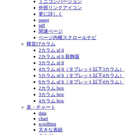
ミニコンバージョン
外部リンクアイコン
更に詳しく
pager
pdf
関連ページ
ページ内横スクロールナビ
横並びカラム
2カラム ul li
2カラム ul li 装飾版
3カラム ul li
4カラム ul li（タブレット以下3カラム）
5カラム ul li（タブレット以下4カラム）
6カラム ul li（タブレット以下4カラム）
2カラム box
3カラム box
4カラム box
表・チャート
data
chart
scrollhint
大きな表組