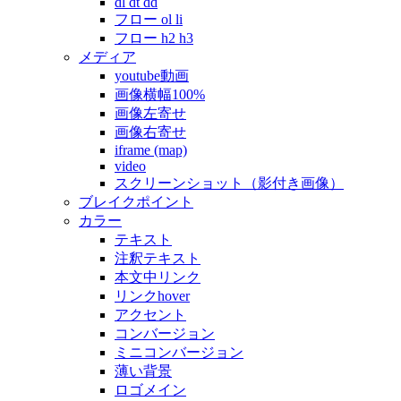
dl dt dd
フロー ol li
フロー h2 h3
メディア
youtube動画
画像横幅100%
画像左寄せ
画像右寄せ
iframe (map)
video
スクリーンショット（影付き画像）
ブレイクポイント
カラー
テキスト
注釈テキスト
本文中リンク
リンクhover
アクセント
コンバージョン
ミニコンバージョン
薄い背景
ロゴメイン