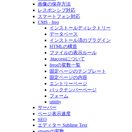
画像の保存方法
レスポンシブ対応
スマートフォン対応
CMS - freo
インストールディレクトリー
データベース
インストール済のプラグイン
HTMLの構造
ファイルの表示ルール
.htaccessについて
freoの変数一覧
固定ページのテンプレート
固定ページの内容
エントリーページ
バックナンバーページ
フォーム
utitiliy
サーバー
ページ表示速度
SEO
エディター Sublime Text
smartyの変数