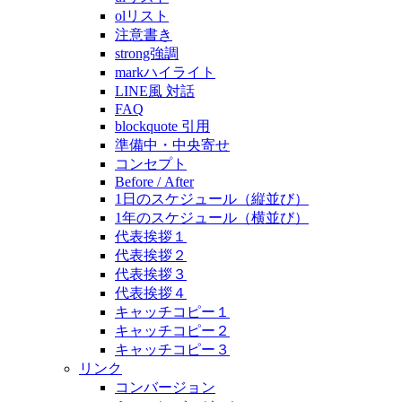
olリスト
注意書き
strong強調
markハイライト
LINE風 対話
FAQ
blockquote 引用
準備中・中央寄せ
コンセプト
Before / After
1日のスケジュール（縦並び）
1年のスケジュール（横並び）
代表挨拶１
代表挨拶２
代表挨拶３
代表挨拶４
キャッチコピー１
キャッチコピー２
キャッチコピー３
リンク
コンバージョン