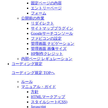
固定ページの内容
エントリーページ
フォーム
公開前の作業
リダイレクト
サイトマッププラグイン
Googleサーチコンソール
ファビコンの設定
管理画面 ナビゲーション
管理画面 画像サイズ
HP制作クレジット
内部ページ レギュレーション
コーディング規定
コーディング規定 TOPへ
ルール
マニュアル・ガイド
方針
HTMLマークアップ
スタイルシート(CSS)
Javascript