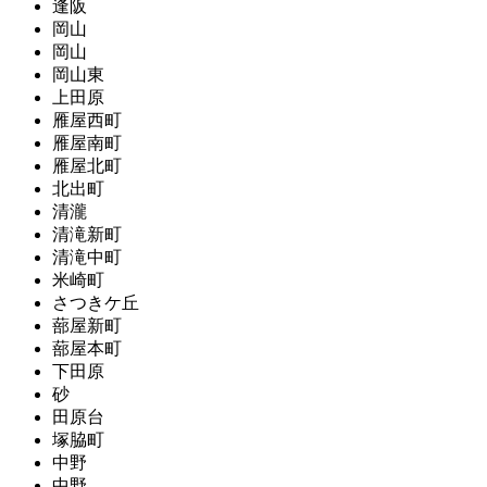
逢阪
岡山
岡山
岡山東
上田原
雁屋西町
雁屋南町
雁屋北町
北出町
清瀧
清滝新町
清滝中町
米崎町
さつきケ丘
蔀屋新町
蔀屋本町
下田原
砂
田原台
塚脇町
中野
中野