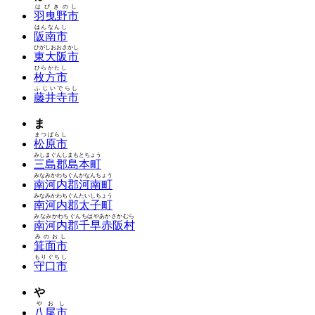
はびきのし
羽曳野市
はんなんし
阪南市
ひがしおおさかし
東大阪市
ひらかたし
枚方市
ふじいでらし
藤井寺市
ま
まつばらし
松原市
みしまぐんしまもとちょう
三島郡島本町
みなみかわちぐんかなんちょう
南河内郡河南町
みなみかわちぐんたいしちょう
南河内郡太子町
みなみかわちぐんちはやあかさかむら
南河内郡千早赤阪村
みのおし
箕面市
もりぐちし
守口市
や
やおし
八尾市