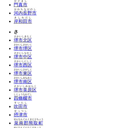
かどまし
門真市
かわちながのし
河内長野市
きしわだし
岸和田市
さ
さかいしきたく
堺市北区
さかいしさかいく
堺市堺区
さかいしなかく
堺市中区
さかいしにしく
堺市西区
さかいしひがしく
堺市東区
さかいしみなみく
堺市南区
さかいしみはらく
堺市美原区
しじょうなわてし
四條畷市
すいたし
吹田市
せっつし
摂津市
せんなんぐんくまとりちょう
泉南郡熊取町
せんなんぐんたじりちょう