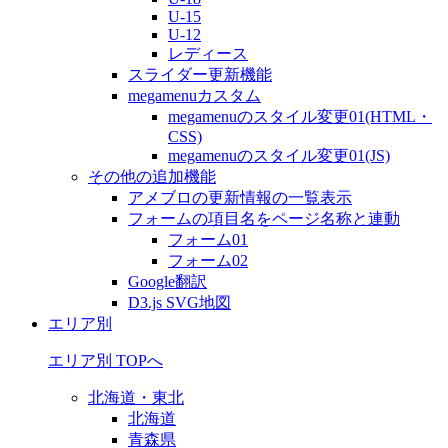
U-15
U-12
レディース
スライダー更新機能
megamenuカスタム
megamenuのスタイル変更01(HTML・
CSS)
megamenuのスタイル変更01(JS)
その他の追加機能
アメブロの更新情報の一覧表示
フォームの項目名をページ名称と連動
フォーム01
フォーム02
Google翻訳
D3.js SVG地図
エリア別
エリア別 TOPへ
北海道・東北
北海道
青森県