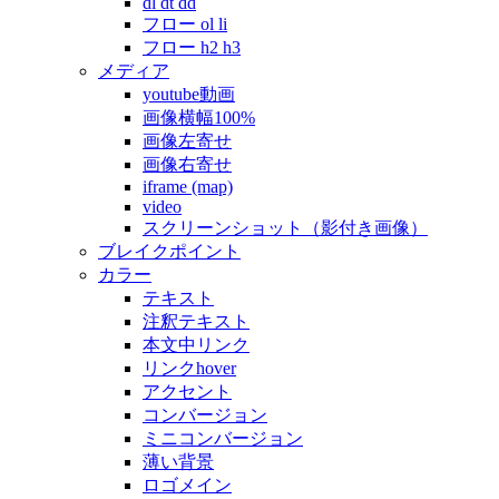
dl dt dd
フロー ol li
フロー h2 h3
メディア
youtube動画
画像横幅100%
画像左寄せ
画像右寄せ
iframe (map)
video
スクリーンショット（影付き画像）
ブレイクポイント
カラー
テキスト
注釈テキスト
本文中リンク
リンクhover
アクセント
コンバージョン
ミニコンバージョン
薄い背景
ロゴメイン