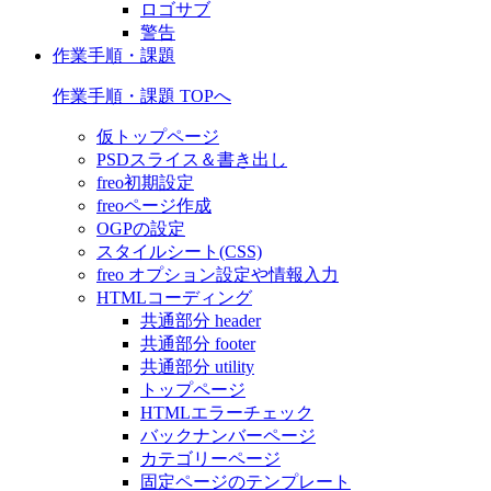
ロゴサブ
警告
作業手順・課題
作業手順・課題 TOPへ
仮トップページ
PSDスライス＆書き出し
freo初期設定
freoページ作成
OGPの設定
スタイルシート(CSS)
freo オプション設定や情報入力
HTMLコーディング
共通部分 header
共通部分 footer
共通部分 utility
トップページ
HTMLエラーチェック
バックナンバーページ
カテゴリーページ
固定ページのテンプレート