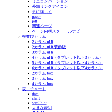
ミニコンバージョン
外部リンクアイコン
更に詳しく
pager
pdf
関連ページ
ページ内横スクロールナビ
横並びカラム
2カラム ul li
2カラム ul li 装飾版
3カラム ul li
4カラム ul li（タブレット以下3カラム）
5カラム ul li（タブレット以下4カラム）
6カラム ul li（タブレット以下4カラム）
2カラム box
3カラム box
4カラム box
表・チャート
data
chart
scrollhint
大きな表組