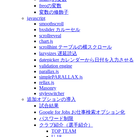
freoの変数
変数の修飾子
javascript
smoothscroll
bxslider カルーセル
scrollreveal
chart.js
scrollhint テーブルの横スクロール
lazysizes 遅延読込
datepicker カレンダーから日付を入力させる
validation engine
parallax.js
simplePARALLAX.js
rellax.js
Masonry
styleswitcher
追加オプションの導入
試合結果
Google for Jobs お仕事検索オプション化
パスワード制限
クラブ紹介（選手紹介）
TOP TEAM
U-18