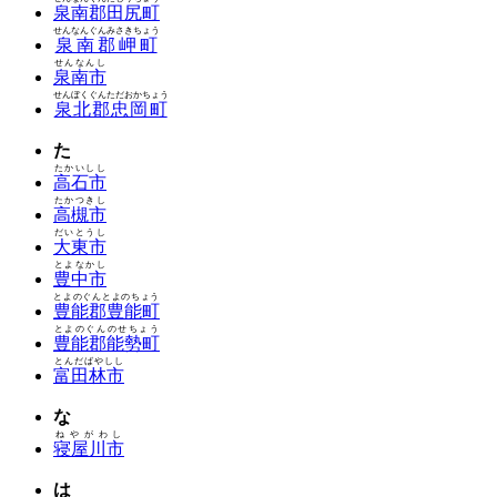
泉南郡田尻町
せんなんぐんみさきちょう
泉南郡岬町
せんなんし
泉南市
せんぼくぐんただおかちょう
泉北郡忠岡町
た
たかいしし
高石市
たかつきし
高槻市
だいとうし
大東市
とよなかし
豊中市
とよのぐんとよのちょう
豊能郡豊能町
とよのぐんのせちょう
豊能郡能勢町
とんだばやしし
富田林市
な
ねやがわし
寝屋川市
は