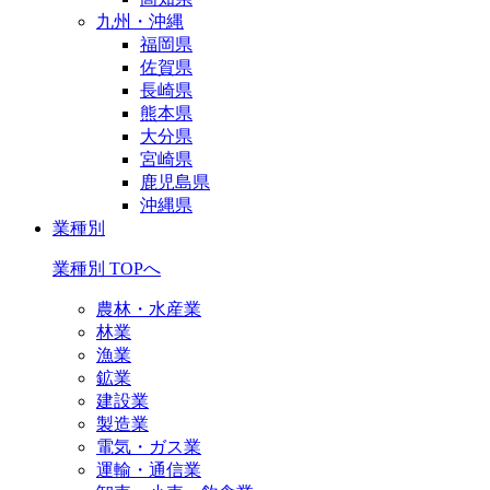
九州・沖縄
福岡県
佐賀県
長崎県
熊本県
大分県
宮崎県
鹿児島県
沖縄県
業種別
業種別 TOPへ
農林・水産業
林業
漁業
鉱業
建設業
製造業
電気・ガス業
運輸・通信業