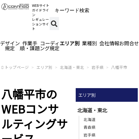
WEBサイト
ガイドライ
ン
レギュレー
ションサイ
ト
デザイン
作業手
コーディ
エリア別
業種別
会社情報
お問合せ
規定
順・課題
ング規定
トップページ
エリア別
北海道・東北
岩手県
八幡平市
八幡平市の
エリア別
WEBコンサ
北海道・東北
ルティングサ
北海道
青森県
ービス
岩手県