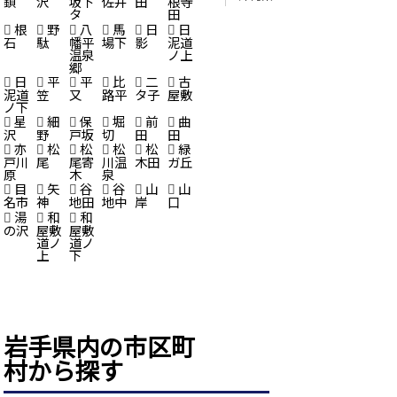
鎖
沢
坂下
佐井
田
根寺
タ
田
根
野
八
馬
日
日
石
駄
幡平
場下
影
泥道
温泉
ノ上
郷
日
平
平
比
二
古
泥道
笠
又
路平
タ子
屋敷
ノ下
星
細
保
堀
前
曲
沢
野
戸坂
切
田
田
亦
松
松
松
松
緑
戸川
尾
尾寄
川温
木田
ガ丘
原
木
泉
目
矢
谷
谷
山
山
名市
神
地田
地中
岸
口
湯
和
和
の沢
屋敷
屋敷
道ノ
道ノ
上
下
岩手県内の市区町
村から探す