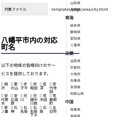
山梨県
対象ファイル
templates/page/area/city.html
長野県
東海
岐阜県
静岡県
八幡平市内の対応
愛知県
町名
三重県
近畿
滋賀県
以下の地域の皆様向けのサー
京都府
ビスを提供しております。
大阪府
兵庫県
相
愛
赤
赤
足
安
奈良県
沢
の山
子平
坂田
深
代寺
田
和歌山県
安
安
兄
兄
荒
荒
代寄
比高
川
畑中
木田
屋新
中国
木
原
川原
町
家
石
石
石
石
五
鳥取県
ノ裏
神
名坂
名坂
森
日市
下タ
島根県