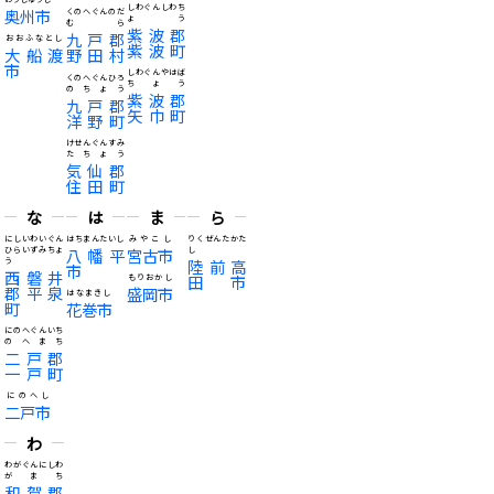
しわぐんしわち
奥州市
くのへぐんのだ
ょう
むら
紫波郡
九戸郡
おおふなとし
紫波町
大船渡
野田村
市
しわぐんやはば
くのへぐんひろ
ちょう
のちょう
紫波郡
九戸郡
矢巾町
洋野町
けせんぐんすみ
たちょう
気仙郡
住田町
な
は
ま
ら
にしいわいぐん
はちまんたいし
みやこし
りくぜんたかた
ひらいずみちょ
八幡平
宮古市
し
う
陸前高
市
西磐井
田市
もりおかし
郡平泉
盛岡市
はなまきし
町
花巻市
にのへぐんいち
のへまち
二戸郡
一戸町
にのへし
二戸市
わ
わがぐんにしわ
がまち
和賀郡