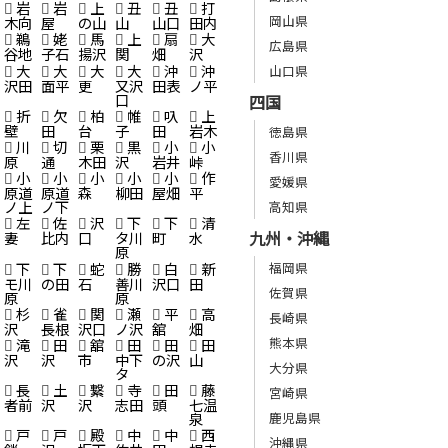
岩
岩
上
丑
丑
打
岡山県
木向
屋
の山
山
山口
田内
鵜
姥
馬
上
扇
大
広島県
谷地
子石
揚沢
関
畑
沢
大
大
大
大
沖
沖
山口県
沢田
面平
更
又沢
田表
ノ平
口
四国
折
欠
柏
帷
叺
上
壁
田
台
子
田
岩木
徳島県
川
切
栗
黒
小
小
香川県
原
通
木田
沢
岩井
峠
小
小
小
小
小
作
愛媛県
原道
原道
森
柳田
屋畑
平
ノ上
ノ下
高知県
左
佐
沢
下
下
清
九州・沖縄
妻
比内
口
タ川
町
水
原
下
下
蛇
勝
白
新
福岡県
モ川
の田
石
善川
沢口
田
佐賀県
原
原
杉
雀
関
瀬
平
高
長崎県
沢
長根
沢口
ノ沢
舘
畑
熊本県
滝
田
舘
田
田
田
沢
沢
市
中下
の沢
山
大分県
タ
長
土
繋
寺
田
藤
宮崎県
者前
沢
沢
志田
頭
七温
鹿児島県
泉
戸
戸
殿
中
中
西
沖縄県