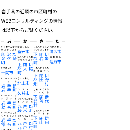
岩手県の近隣の市区町村の
WEBコンサルティングの情報
は以下からご覧ください。
あ
か
さ
た
いさわぐんかね
かまいしし
しもへいぐんい
たきざわし
がさきちょう
釜石市
わいずみちょう
滝沢市
胆沢郡
下閉伊
金ケ崎
郡岩泉
かみへいぐんお
とおのし
おつちちょう
遠野市
町
町
上閉伊
郡大槌
いちのせきし
しもへいぐんた
一関市
町
のはたむら
下閉伊
郡田野
いわてぐんいわ
きたかみし
てまち
北上市
畑村
岩手郡
岩手町
くじし
しもへいぐんふ
久慈市
だいむら
下閉伊
いわてぐんくず
まきまち
くのへぐんかる
郡普代
岩手郡
まいまち
村
九戸郡
葛巻町
軽米町
しもへいぐんや
いわてぐんしず
まだまち
くいしちょう
くのへぐんくの
下閉伊
岩手郡
へむら
郡山田
九戸郡
雫石町
町
九戸村
おうしゅうし