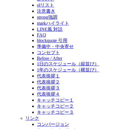
olリスト
注意書き
strong強調
markハイライト
LINE風 対話
FAQ
blockquote 引用
準備中・中央寄せ
コンセプト
Before / After
1日のスケジュール（縦並び）
1年のスケジュール（横並び）
代表挨拶１
代表挨拶２
代表挨拶３
代表挨拶４
キャッチコピー１
キャッチコピー２
キャッチコピー３
リンク
コンバージョン