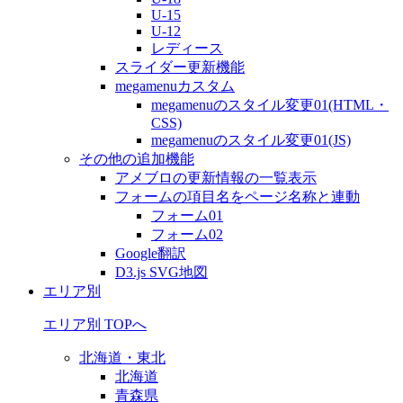
U-15
U-12
レディース
スライダー更新機能
megamenuカスタム
megamenuのスタイル変更01(HTML・
CSS)
megamenuのスタイル変更01(JS)
その他の追加機能
アメブロの更新情報の一覧表示
フォームの項目名をページ名称と連動
フォーム01
フォーム02
Google翻訳
D3.js SVG地図
エリア別
エリア別 TOPへ
北海道・東北
北海道
青森県