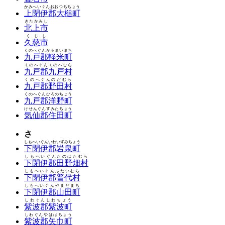
かみへいぐんおおつちちょう
上閉伊郡大槌町
きたかみし
北上市
くじし
久慈市
くのへぐんかるまいまち
九戸郡軽米町
くのへぐんくのへむら
九戸郡九戸村
くのへぐんのだむら
九戸郡野田村
くのへぐんひろのちょう
九戸郡洋野町
けせんぐんすみたちょう
気仙郡住田町
さ
しもへいぐんいわいずみちょう
下閉伊郡岩泉町
しもへいぐんたのはたむら
下閉伊郡田野畑村
しもへいぐんふだいむら
下閉伊郡普代村
しもへいぐんやまだまち
下閉伊郡山田町
しわぐんしわちょう
紫波郡紫波町
しわぐんやはばちょう
紫波郡矢巾町