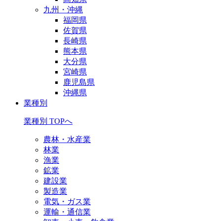
九州・沖縄
福岡県
佐賀県
長崎県
熊本県
大分県
宮崎県
鹿児島県
沖縄県
業種別
業種別 TOPへ
農林・水産業
林業
漁業
鉱業
建設業
製造業
電気・ガス業
運輸・通信業