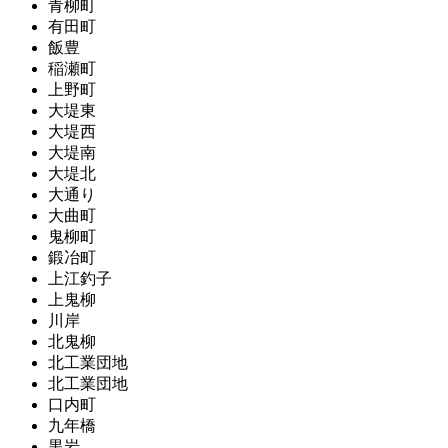
青柳町
有田町
飯豊
稲瀬町
上野町
大堤東
大堤西
大堤南
大堤北
大通り
大曲町
鬼柳町
鍛冶町
上江釣子
上鬼柳
川岸
北鬼柳
北工業団地
北工業団地
口内町
九年橋
黒岩