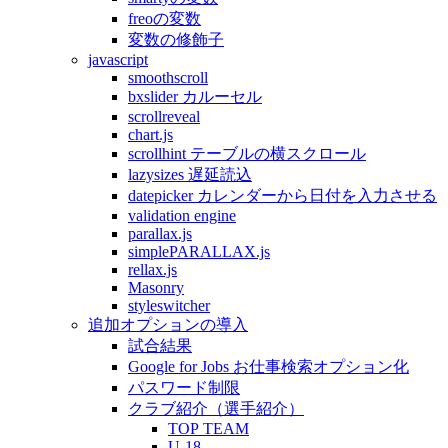
freoの変数
変数の修飾子
javascript
smoothscroll
bxslider カルーセル
scrollreveal
chart.js
scrollhint テーブルの横スクロール
lazysizes 遅延読込
datepicker カレンダーから日付を入力させる
validation engine
parallax.js
simplePARALLAX.js
rellax.js
Masonry
styleswitcher
追加オプションの導入
試合結果
Google for Jobs お仕事検索オプション化
パスワード制限
クラブ紹介（選手紹介）
TOP TEAM
U-18