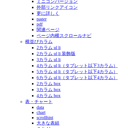
ミニコンバージョン
外部リンクアイコン
更に詳しく
pager
pdf
関連ページ
ページ内横スクロールナビ
横並びカラム
2カラム ul li
2カラム ul li 装飾版
3カラム ul li
4カラム ul li（タブレット以下3カラム）
5カラム ul li（タブレット以下4カラム）
6カラム ul li（タブレット以下4カラム）
2カラム box
3カラム box
4カラム box
表・チャート
data
chart
scrollhint
大きな表組