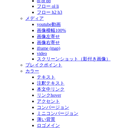
dl dt dd
フロー ol li
フロー h2 h3
メディア
youtube動画
画像横幅100%
画像左寄せ
画像右寄せ
iframe (map)
video
スクリーンショット（影付き画像）
ブレイクポイント
カラー
テキスト
注釈テキスト
本文中リンク
リンクhover
アクセント
コンバージョン
ミニコンバージョン
薄い背景
ロゴメイン