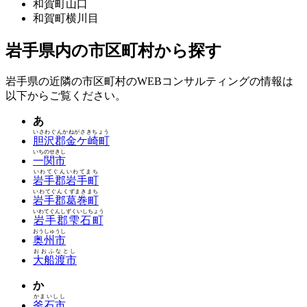
和賀町山口
和賀町横川目
岩手県内の市区町村から探す
岩手県の近隣の市区町村のWEBコンサルティングの情報は
以下からご覧ください。
あ
いさわぐんかねがさきちょう
胆沢郡金ケ崎町
いちのせきし
一関市
いわてぐんいわてまち
岩手郡岩手町
いわてぐんくずまきまち
岩手郡葛巻町
いわてぐんしずくいしちょう
岩手郡雫石町
おうしゅうし
奥州市
おおふなとし
大船渡市
か
かまいしし
釜石市