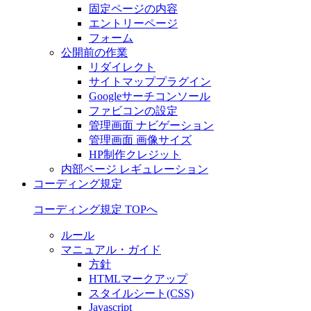
固定ページの内容
エントリーページ
フォーム
公開前の作業
リダイレクト
サイトマッププラグイン
Googleサーチコンソール
ファビコンの設定
管理画面 ナビゲーション
管理画面 画像サイズ
HP制作クレジット
内部ページ レギュレーション
コーディング規定
コーディング規定 TOPへ
ルール
マニュアル・ガイド
方針
HTMLマークアップ
スタイルシート(CSS)
Javascript