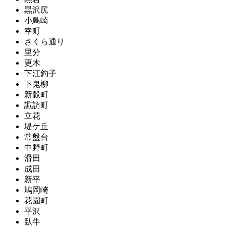
黒沢尻
小鳥崎
幸町
さくら通り
里分
更木
下江釣子
下鬼柳
新穀町
諏訪町
立花
堤ケ丘
常盤台
中野町
滑田
成田
新平
鳩岡崎
花園町
平沢
臥牛