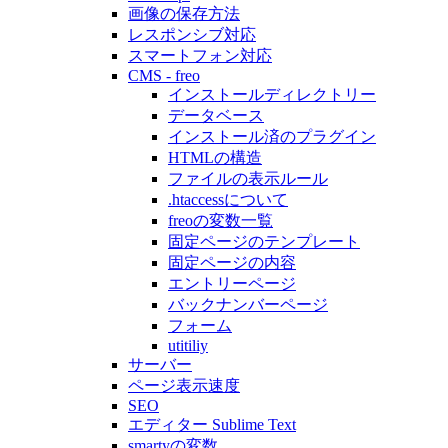
画像の保存方法
レスポンシブ対応
スマートフォン対応
CMS - freo
インストールディレクトリー
データベース
インストール済のプラグイン
HTMLの構造
ファイルの表示ルール
.htaccessについて
freoの変数一覧
固定ページのテンプレート
固定ページの内容
エントリーページ
バックナンバーページ
フォーム
utitiliy
サーバー
ページ表示速度
SEO
エディター Sublime Text
smartyの変数