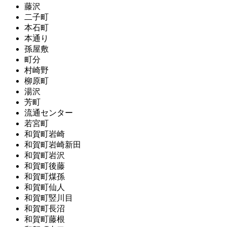
藤沢
二子町
本石町
本通り
孫屋敷
町分
村崎野
柳原町
湯沢
芳町
流通センター
若宮町
和賀町岩崎
和賀町岩崎新田
和賀町岩沢
和賀町後藤
和賀町煤孫
和賀町仙人
和賀町竪川目
和賀町長沼
和賀町藤根