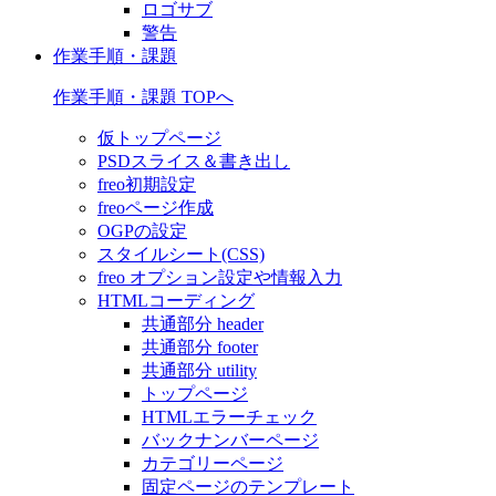
ロゴサブ
警告
作業手順・課題
作業手順・課題 TOPへ
仮トップページ
PSDスライス＆書き出し
freo初期設定
freoページ作成
OGPの設定
スタイルシート(CSS)
freo オプション設定や情報入力
HTMLコーディング
共通部分 header
共通部分 footer
共通部分 utility
トップページ
HTMLエラーチェック
バックナンバーページ
カテゴリーページ
固定ページのテンプレート