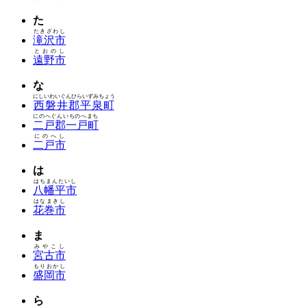
た
たきざわし
滝沢市
とおのし
遠野市
な
にしいわいぐんひらいずみちょう
西磐井郡平泉町
にのへぐんいちのへまち
二戸郡一戸町
にのへし
二戸市
は
はちまんたいし
八幡平市
はなまきし
花巻市
ま
みやこし
宮古市
もりおかし
盛岡市
ら