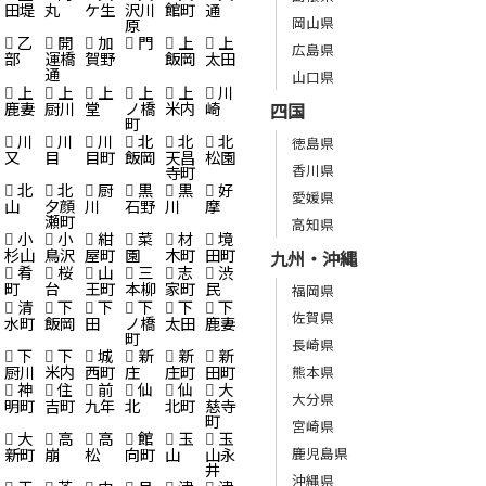
田堤
丸
ケ生
沢川
館町
通
岡山県
原
乙
開
加
門
上
上
広島県
部
運橋
賀野
飯岡
太田
通
山口県
上
上
上
上
上
川
鹿妻
厨川
堂
ノ橋
米内
崎
四国
町
川
川
川
北
北
北
徳島県
又
目
目町
飯岡
天昌
松園
香川県
寺町
北
北
厨
黒
黒
好
愛媛県
山
夕顔
川
石野
川
摩
瀬町
高知県
小
小
紺
菜
材
境
杉山
鳥沢
屋町
園
木町
田町
九州・沖縄
肴
桜
山
三
志
渋
町
台
王町
本柳
家町
民
福岡県
清
下
下
下
下
下
佐賀県
水町
飯岡
田
ノ橋
太田
鹿妻
町
長崎県
下
下
城
新
新
新
厨川
米内
西町
庄
庄町
田町
熊本県
神
住
前
仙
仙
大
大分県
明町
吉町
九年
北
北町
慈寺
町
宮崎県
大
高
高
館
玉
玉
鹿児島県
新町
崩
松
向町
山
山永
井
沖縄県