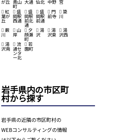
が丘
青山
大通
仙北
中野
宮
町
紅
盛
盛
盛
門
簗
葉が
岡駅
岡駅
岡駅
前寺
川
丘
西通
前北
前通
通
薮
山
夕
湯
湯
湯
川
岸
顔瀬
沢
沢東
沢西
町
湯
流
若
沢南
通セ
園町
ンタ
ー北
岩手県内の市区町
村から探す
岩手県の近隣の市区町村の
WEBコンサルティングの情報
は以下からご覧ください。