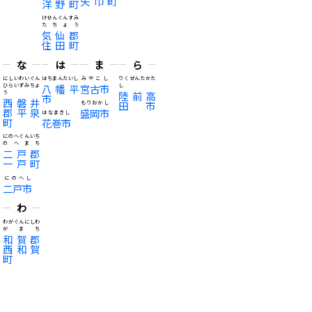
矢巾町
洋野町
けせんぐんすみ
たちょう
気仙郡
住田町
な
は
ま
ら
にしいわいぐん
はちまんたいし
みやこし
りくぜんたかた
ひらいずみちょ
八幡平
宮古市
し
う
陸前高
市
西磐井
田市
もりおかし
郡平泉
盛岡市
はなまきし
町
花巻市
にのへぐんいち
のへまち
二戸郡
一戸町
にのへし
二戸市
わ
わがぐんにしわ
がまち
和賀郡
西和賀
町