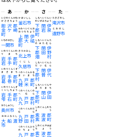
あ
か
さ
た
いさわぐんかね
かまいしし
しもへいぐんい
たきざわし
がさきちょう
釜石市
わいずみちょう
滝沢市
胆沢郡
下閉伊
金ケ崎
郡岩泉
かみへいぐんお
とおのし
おつちちょう
遠野市
町
町
上閉伊
郡大槌
いちのせきし
しもへいぐんた
一関市
町
のはたむら
下閉伊
郡田野
いわてぐんいわ
きたかみし
てまち
北上市
畑村
岩手郡
岩手町
くじし
しもへいぐんふ
久慈市
だいむら
下閉伊
いわてぐんくず
まきまち
くのへぐんかる
郡普代
岩手郡
まいまち
村
九戸郡
葛巻町
軽米町
しもへいぐんや
いわてぐんしず
まだまち
くいしちょう
くのへぐんくの
下閉伊
岩手郡
へむら
郡山田
九戸郡
雫石町
町
九戸村
おうしゅうし
しわぐんしわち
奥州市
くのへぐんのだ
ょう
むら
紫波郡
九戸郡
おおふなとし
紫波町
大船渡
野田村
市
しわぐんやはば
くのへぐんひろ
ちょう
のちょう
紫波郡
九戸郡