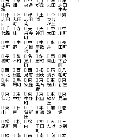
玉
茶
中
月
津
津
山馬
畑
央通
が丘
志田
志田
場
中央
津
津
津
土
つ
繋
志田
志田
志田
淵
つじ
西
町
南
が丘
手
寺
天
天
中
中
代森
林
昌寺
神町
太田
川町
町
中
中
中
中
永
長
堤町
野
ノ橋
屋敷
井
田町
通
町
長
梨
名
鉈
西
西
橋町
木町
須川
屋町
青山
下台
町
町
西
西
西
根
箱
八
仙北
松園
見前
田茂
清水
幡町
羽
馬
東
東
東
東
場
場町
安庭
黒石
桜山
新庄
野
東
東
東
東
東
東
仙北
中野
中野
松園
緑が
見前
町
丘
東
日
平
本
前
巻
山
戸
賀新
町通
潟
堀
田
松
松
松
神
み
三
尾町
園
内
子田
たけ
ツ割
町
緑
南
南
南
向
本