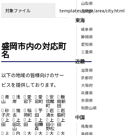
山梨県
対象ファイル
templates/page/area/city.html
長野県
東海
岐阜県
静岡県
盛岡市内の対応町
愛知県
名
三重県
近畿
滋賀県
以下の地域の皆様向けのサー
京都府
ビスを提供しております。
大阪府
兵庫県
青
浅
愛
愛
安
飯
奈良県
山
岸
宕下
宕町
倍館
岡新
町
田
和歌山県
砂
猪
稲
芋
岩
岩
子沢
去
荷町
田
清水
脇町
中国
上
上
上
上
上
上
田
田北
田
田糠
田小
田
鳥取県
山
森
野松
上
内
大
大
大
大
島根県