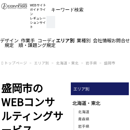
WEBサイト
ガイドライ
ン
レギュレー
ションサイ
ト
デザイン
作業手
コーディ
エリア別
業種別
会社情報
お問合せ
規定
順・課題
ング規定
トップページ
エリア別
北海道・東北
岩手県
盛岡市
盛岡市の
エリア別
WEBコンサ
北海道・東北
ルティングサ
北海道
青森県
ービス
岩手県