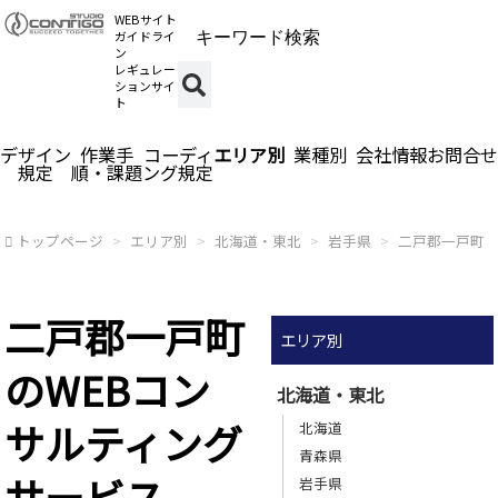
WEBサイト
ガイドライ
ン
レギュレー
ションサイ
ト
デザイン
作業手
コーディ
エリア別
業種別
会社情報
お問合せ
規定
順・課題
ング規定
トップページ
エリア別
北海道・東北
岩手県
二戸郡一戸町
二戸郡一戸町
エリア別
のWEBコン
北海道・東北
サルティング
北海道
青森県
サービス
岩手県