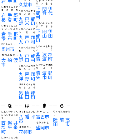
岩手町
しもへいぐんふ
久慈市
だいむら
下閉伊
いわてぐんくず
まきまち
くのへぐんかる
郡普代
岩手郡
まいまち
村
九戸郡
葛巻町
軽米町
しもへいぐんや
いわてぐんしず
まだまち
くいしちょう
くのへぐんくの
下閉伊
岩手郡
へむら
郡山田
九戸郡
雫石町
町
九戸村
おうしゅうし
しわぐんしわち
奥州市
くのへぐんのだ
ょう
むら
紫波郡
九戸郡
おおふなとし
紫波町
大船渡
野田村
市
しわぐんやはば
くのへぐんひろ
ちょう
のちょう
紫波郡
九戸郡
矢巾町
洋野町
けせんぐんすみ
たちょう
気仙郡
住田町
な
は
ま
ら
にしいわいぐん
はちまんたいし
みやこし
りくぜんたかた
ひらいずみちょ
八幡平
宮古市
し
う
陸前高
市
西磐井
田市
もりおかし
郡平泉
盛岡市
はなまきし
町
花巻市
にのへぐんいち