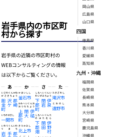
岡山県
広島県
山口県
岩手県内の市区町
四国
村から探す
徳島県
香川県
岩手県の近隣の市区町村の
愛媛県
高知県
WEBコンサルティングの情報
九州・沖縄
は以下からご覧ください。
福岡県
あ
か
さ
た
佐賀県
いさわぐんかね
かまいしし
しもへいぐんい
たきざわし
がさきちょう
釜石市
わいずみちょう
滝沢市
長崎県
胆沢郡
下閉伊
金ケ崎
郡岩泉
かみへいぐんお
とおのし
熊本県
おつちちょう
遠野市
町
町
上閉伊
大分県
郡大槌
いちのせきし
しもへいぐんた
一関市
町
のはたむら
宮崎県
下閉伊
郡田野
いわてぐんいわ
きたかみし
鹿児島県
てまち
北上市
畑村
岩手郡
沖縄県
くじし