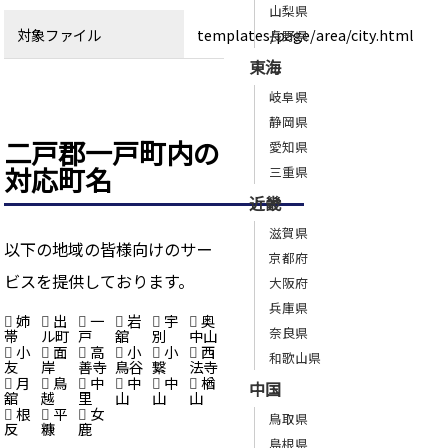
山梨県
対象ファイル
templates/page/area/city.html
長野県
東海
岐阜県
静岡県
二戸郡一戸町内の
愛知県
対応町名
三重県
近畿
滋賀県
以下の地域の皆様向けのサー
京都府
ビスを提供しております。
大阪府
兵庫県
姉
出
一
岩
宇
奥
奈良県
帯
ル町
戸
舘
別
中山
小
面
高
小
小
西
和歌山県
友
岸
善寺
鳥谷
繋
法寺
月
鳥
中
中
中
楢
中国
舘
越
里
山
山
山
根
平
女
鳥取県
反
糠
鹿
島根県