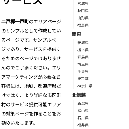
宮城県
秋田県
山形県
二戸郡一戸町
のエリアページ
福島県
のサンプルとして作成してい
関東
るページです。サンプルペー
茨城県
ジであり、サービスを提供す
栃木県
群馬県
るためのページではありませ
埼玉県
んのでご了承ください。エリ
千葉県
アマーケティングが必要なお
東京都
客様には、地域、都道府県だ
神奈川県
北信越
けではく、より詳細な市区町
新潟県
村のサービス提供可能エリア
富山県
の対策ページを作ることをお
石川県
勧めいたします。
福井県