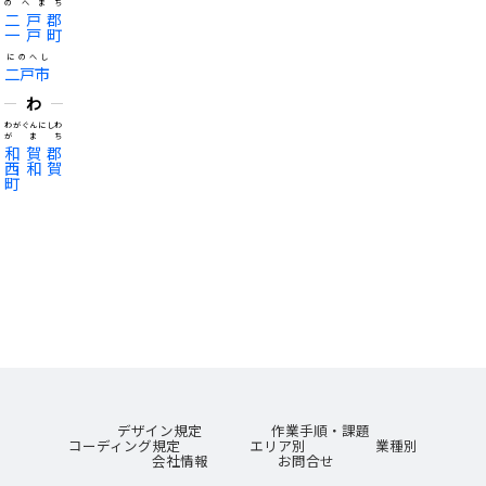
のへまち
二戸郡
一戸町
にのへし
二戸市
わ
わがぐんにしわ
がまち
和賀郡
西和賀
町
デザイン規定
作業手順・課題
コーディング規定
エリア別
業種別
会社情報
お問合せ