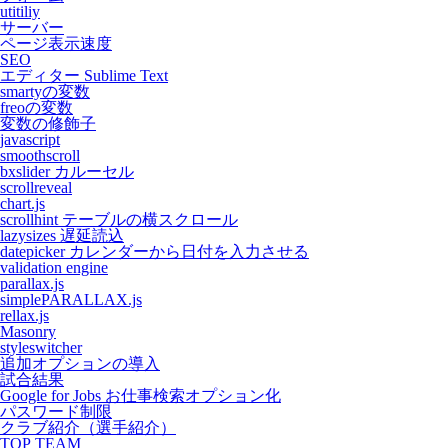
utitiliy
サーバー
ページ表示速度
SEO
エディター Sublime Text
smartyの変数
freoの変数
変数の修飾子
javascript
smoothscroll
bxslider カルーセル
scrollreveal
chart.js
scrollhint テーブルの横スクロール
lazysizes 遅延読込
datepicker カレンダーから日付を入力させる
validation engine
parallax.js
simplePARALLAX.js
rellax.js
Masonry
styleswitcher
追加オプションの導入
試合結果
Google for Jobs お仕事検索オプション化
パスワード制限
クラブ紹介（選手紹介）
TOP TEAM