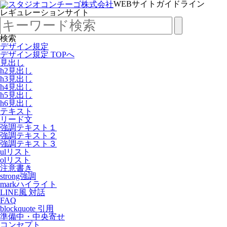
WEBサイトガイドライン
レギュレーションサイト
検索
デザイン規定
デザイン規定 TOPへ
見出し
h2見出し
h3見出し
h4見出し
h5見出し
h6見出し
テキスト
リード文
強調テキスト１
強調テキスト２
強調テキスト３
ulリスト
olリスト
注意書き
strong強調
markハイライト
LINE風 対話
FAQ
blockquote 引用
準備中・中央寄せ
コンセプト