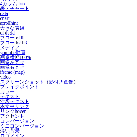
4カラム box
表・チャート
data
chart
scrollhint
大きな表組
dl dt dd
フロー ol li
フロー h2 h3
メディア
youtube動画
画像横幅100%
画像左寄せ
画像右寄せ
iframe (map)
video
スクリーンショット（影付き画像）
ブレイクポイント
カラー
テキスト
注釈テキスト
本文中リンク
リンクhover
アクセント
コンバージョン
ミニコンバージョン
薄い背景
ロゴメイン