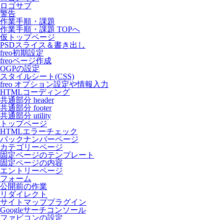
ロゴサブ
警告
作業手順・課題
作業手順・課題 TOPへ
仮トップページ
PSDスライス＆書き出し
freo初期設定
freoページ作成
OGPの設定
スタイルシート(CSS)
freo オプション設定や情報入力
HTMLコーディング
共通部分 header
共通部分 footer
共通部分 utility
トップページ
HTMLエラーチェック
バックナンバーページ
カテゴリーページ
固定ページのテンプレート
固定ページの内容
エントリーページ
フォーム
公開前の作業
リダイレクト
サイトマッププラグイン
Googleサーチコンソール
ファビコンの設定