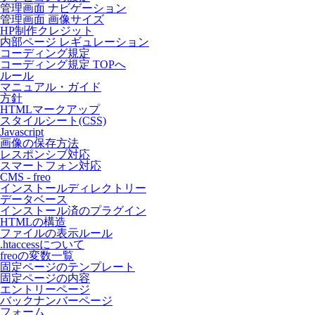
管理画面 ナビゲーション
管理画面 画像サイズ
HP制作クレジット
内部ページ レギュレーション
コーディング規定
コーディング規定 TOPへ
ルール
マニュアル・ガイド
方針
HTMLマークアップ
スタイルシート(CSS)
Javascript
画像の保存方法
レスポンシブ対応
スマートフォン対応
CMS - freo
インストールディレクトリー
データベース
インストール済のプラグイン
HTMLの構造
ファイルの表示ルール
.htaccessについて
freoの変数一覧
固定ページのテンプレート
固定ページの内容
エントリーページ
バックナンバーページ
フォーム