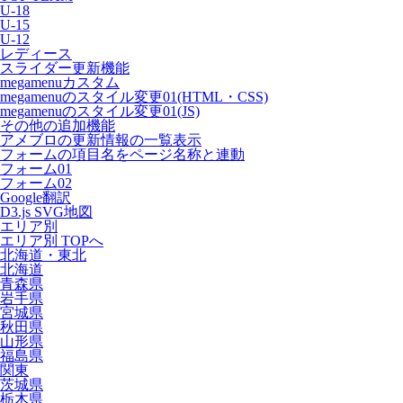
U-18
U-15
U-12
レディース
スライダー更新機能
megamenuカスタム
megamenuのスタイル変更01(HTML・CSS)
megamenuのスタイル変更01(JS)
その他の追加機能
アメブロの更新情報の一覧表示
フォームの項目名をページ名称と連動
フォーム01
フォーム02
Google翻訳
D3.js SVG地図
エリア別
エリア別 TOPへ
北海道・東北
北海道
青森県
岩手県
宮城県
秋田県
山形県
福島県
関東
茨城県
栃木県