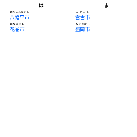
は
ま
はちまんたいし
みやこし
八幡平市
宮古市
はなまきし
もりおかし
花巻市
盛岡市