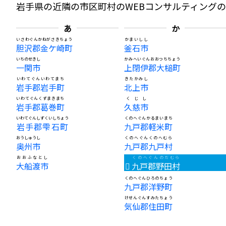
岩手県の近隣の市区町村のWEBコンサルティング
あ
か
いさわぐんかねがさきちょう
かまいしし
胆沢郡金ケ崎町
釜石市
いちのせきし
かみへいぐんおおつちちょう
一関市
上閉伊郡大槌町
いわてぐんいわてまち
きたかみし
岩手郡岩手町
北上市
いわてぐんくずまきまち
くじし
岩手郡葛巻町
久慈市
いわてぐんしずくいしちょう
くのへぐんかるまいまち
岩手郡雫石町
九戸郡軽米町
おうしゅうし
くのへぐんくのへむら
奥州市
九戸郡九戸村
おおふなとし
くのへぐんのだむら
大船渡市
九戸郡野田村
くのへぐんひろのちょう
九戸郡洋野町
けせんぐんすみたちょう
気仙郡住田町