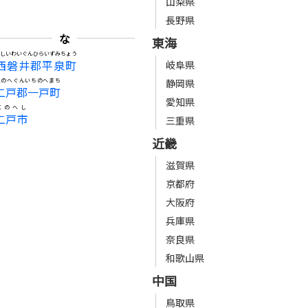
山梨県
長野県
な
東海
にしいわいぐんひらいずみちょう
西磐井郡平泉町
岐阜県
にのへぐんいちのへまち
静岡県
二戸郡一戸町
愛知県
にのへし
二戸市
三重県
近畿
滋賀県
京都府
大阪府
兵庫県
奈良県
和歌山県
中国
鳥取県