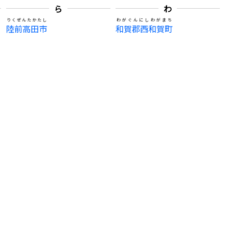
ら
わ
りくぜんたかたし
わがぐんにしわがまち
陸前高田市
和賀郡西和賀町