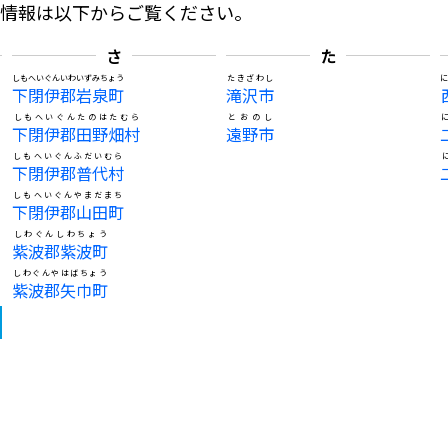
の情報は以下からご覧ください。
さ
た
しもへいぐんいわいずみちょう
たきざわし
下閉伊郡岩泉町
滝沢市
しもへいぐんたのはたむら
とおのし
下閉伊郡田野畑村
遠野市
しもへいぐんふだいむら
下閉伊郡普代村
しもへいぐんやまだまち
下閉伊郡山田町
しわぐんしわちょう
紫波郡紫波町
しわぐんやはばちょう
紫波郡矢巾町