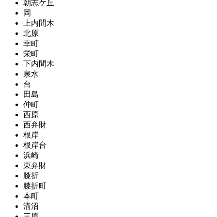
朝志ケ丘
岡
上内間木
北原
幸町
栄町
下内間木
泉水
台
田島
仲町
西原
西弁財
根岸
根岸台
浜崎
東弁財
膝折
膝折町
本町
溝沼
三原