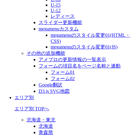
U-15
U-12
レディース
スライダー更新機能
megamenuカスタム
megamenuのスタイル変更01(HTML・
CSS)
megamenuのスタイル変更01(JS)
その他の追加機能
アメブロの更新情報の一覧表示
フォームの項目名をページ名称と連動
フォーム01
フォーム02
Google翻訳
D3.js SVG地図
エリア別
エリア別 TOPへ
北海道・東北
北海道
青森県