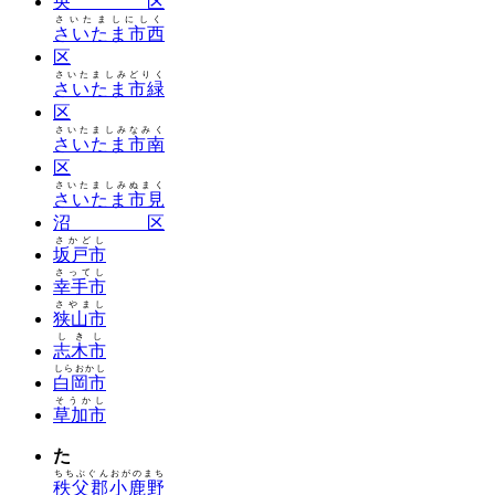
央区
さいたましにしく
さいたま市西
区
さいたましみどりく
さいたま市緑
区
さいたましみなみく
さいたま市南
区
さいたましみぬまく
さいたま市見
沼区
さかどし
坂戸市
さってし
幸手市
さやまし
狭山市
しきし
志木市
しらおかし
白岡市
そうかし
草加市
た
ちちぶぐんおがのまち
秩父郡小鹿野