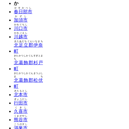
か
かすかべし
春日部市
かぞし
加須市
かわぐちし
川口市
かわごえし
川越市
きたあだちぐんいなまち
北足立郡伊奈
町
きたかつしかぐんすぎとま
ち
北葛飾郡杉戸
町
きたかつしかぐんまつぶし
まち
北葛飾郡松伏
町
きたもとし
北本市
ぎょうだし
行田市
くきし
久喜市
くまがやし
熊谷市
こうのすし
鴻巣市