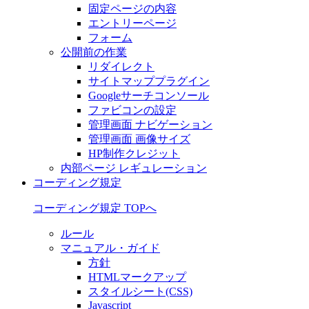
固定ページの内容
エントリーページ
フォーム
公開前の作業
リダイレクト
サイトマッププラグイン
Googleサーチコンソール
ファビコンの設定
管理画面 ナビゲーション
管理画面 画像サイズ
HP制作クレジット
内部ページ レギュレーション
コーディング規定
コーディング規定 TOPへ
ルール
マニュアル・ガイド
方針
HTMLマークアップ
スタイルシート(CSS)
Javascript