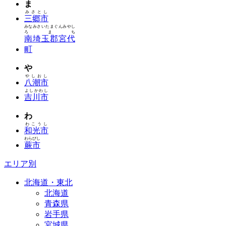
ま
みさとし
三郷市
みなみさいたまぐんみやし
ろまち
南埼玉郡宮代
町
や
やしおし
八潮市
よしかわし
吉川市
わ
わこうし
和光市
わらびし
蕨市
エリア別
北海道・東北
北海道
青森県
岩手県
宮城県