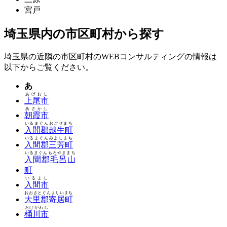
宮戸
埼玉県内の市区町村から探す
埼玉県の近隣の市区町村のWEBコンサルティングの情報は
以下からご覧ください。
あ
あげおし
上尾市
あさかし
朝霞市
いるまぐんおごせまち
入間郡越生町
いるまぐんみよしまち
入間郡三芳町
いるまぐんもろやままち
入間郡毛呂山
町
いるまし
入間市
おおさとぐんよりいまち
大里郡寄居町
おけがわし
桶川市