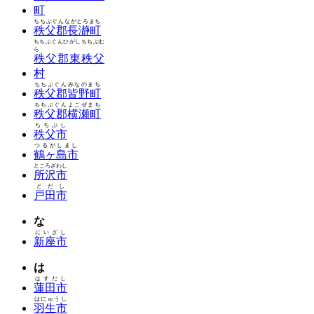
町
ちちぶぐんながとろまち
秩父郡長瀞町
ちちぶぐんひがしちちぶむ
ら
秩父郡東秩父
村
ちちぶぐんみなのまち
秩父郡皆野町
ちちぶぐんよこぜまち
秩父郡横瀬町
ちちぶし
秩父市
つるがしまし
鶴ヶ島市
ところざわし
所沢市
とだし
戸田市
な
にいざし
新座市
は
はすだし
蓮田市
はにゅうし
羽生市