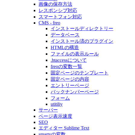
画像の保存方法
レスポンシブ対応
スマートフォン対応
CMS - freo
インストールディレクトリー
データベース
インストール済のプラグイン
HTMLの構造
ファイルの表示ルール
.htaccessについて
freoの変数一覧
固定ページのテンプレート
固定ページの内容
エントリーページ
バックナンバーページ
フォーム
utitiliy
サーバー
ページ表示速度
SEO
エディター Sublime Text
smartyの変数