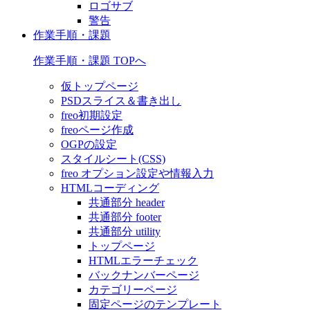
ロゴサブ
警告
作業手順・課題
作業手順・課題 TOPへ
仮トップページ
PSDスライス＆書き出し
freo初期設定
freoページ作成
OGPの設定
スタイルシート(CSS)
freo オプション設定や情報入力
HTMLコーディング
共通部分 header
共通部分 footer
共通部分 utility
トップページ
HTMLエラーチェック
バックナンバーページ
カテゴリーページ
固定ページのテンプレート