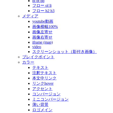
dl dt dd
フロー ol li
フロー h2 h3
メディア
youtube動画
画像横幅100%
画像左寄せ
画像右寄せ
iframe (map)
video
スクリーンショット（影付き画像）
ブレイクポイント
カラー
テキスト
注釈テキスト
本文中リンク
リンクhover
アクセント
コンバージョン
ミニコンバージョン
薄い背景
ロゴメイン