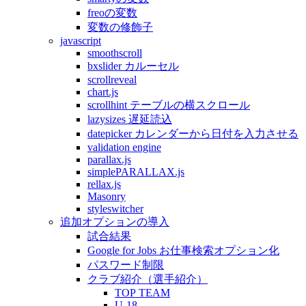
freoの変数
変数の修飾子
javascript
smoothscroll
bxslider カルーセル
scrollreveal
chart.js
scrollhint テーブルの横スクロール
lazysizes 遅延読込
datepicker カレンダーから日付を入力させる
validation engine
parallax.js
simplePARALLAX.js
rellax.js
Masonry
styleswitcher
追加オプションの導入
試合結果
Google for Jobs お仕事検索オプション化
パスワード制限
クラブ紹介（選手紹介）
TOP TEAM
U-18