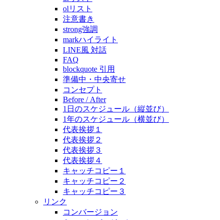
olリスト
注意書き
strong強調
markハイライト
LINE風 対話
FAQ
blockquote 引用
準備中・中央寄せ
コンセプト
Before / After
1日のスケジュール（縦並び）
1年のスケジュール（横並び）
代表挨拶１
代表挨拶２
代表挨拶３
代表挨拶４
キャッチコピー１
キャッチコピー２
キャッチコピー３
リンク
コンバージョン