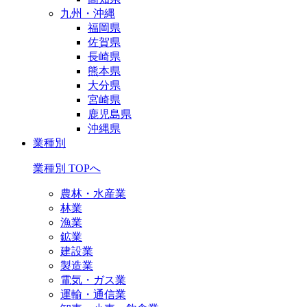
九州・沖縄
福岡県
佐賀県
長崎県
熊本県
大分県
宮崎県
鹿児島県
沖縄県
業種別
業種別 TOPへ
農林・水産業
林業
漁業
鉱業
建設業
製造業
電気・ガス業
運輸・通信業