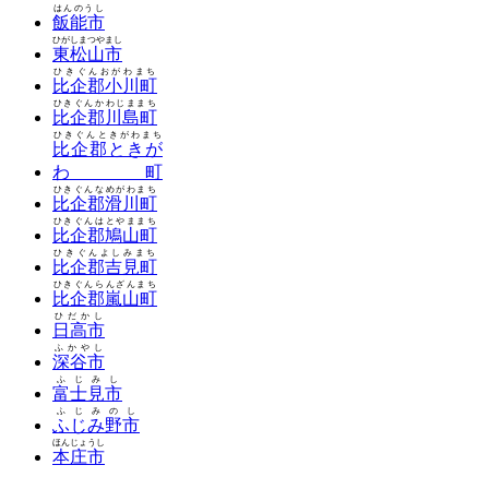
はんのうし
飯能市
ひがしまつやまし
東松山市
ひきぐんおがわまち
比企郡小川町
ひきぐんかわじままち
比企郡川島町
ひきぐんときがわまち
比企郡ときが
わ町
ひきぐんなめがわまち
比企郡滑川町
ひきぐんはとやままち
比企郡鳩山町
ひきぐんよしみまち
比企郡吉見町
ひきぐんらんざんまち
比企郡嵐山町
ひだかし
日高市
ふかやし
深谷市
ふじみし
富士見市
ふじみのし
ふじみ野市
ほんじょうし
本庄市