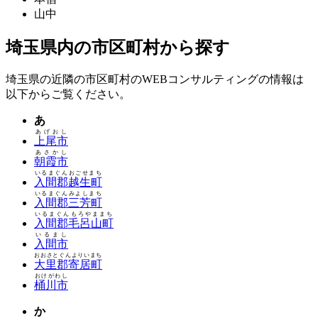
山中
埼玉県内の市区町村から探す
埼玉県の近隣の市区町村のWEBコンサルティングの情報は
以下からご覧ください。
あ
あげおし
上尾市
あさかし
朝霞市
いるまぐんおごせまち
入間郡越生町
いるまぐんみよしまち
入間郡三芳町
いるまぐんもろやままち
入間郡毛呂山町
いるまし
入間市
おおさとぐんよりいまち
大里郡寄居町
おけがわし
桶川市
か