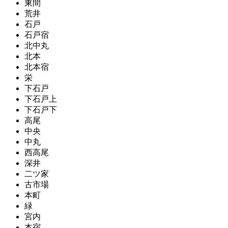
東間
荒井
石戸
石戸宿
北中丸
北本
北本宿
栄
下石戸
下石戸上
下石戸下
高尾
中央
中丸
西高尾
深井
二ツ家
古市場
本町
緑
宮内
本宿