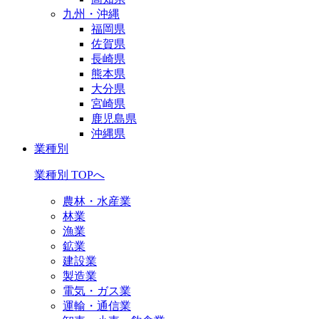
九州・沖縄
福岡県
佐賀県
長崎県
熊本県
大分県
宮崎県
鹿児島県
沖縄県
業種別
業種別 TOPへ
農林・水産業
林業
漁業
鉱業
建設業
製造業
電気・ガス業
運輸・通信業