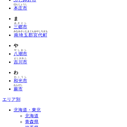
ほんじょうし
本庄市
ま
みさとし
三郷市
みなみさいたまぐんみやしろまち
南埼玉郡宮代町
や
やしおし
八潮市
よしかわし
吉川市
わ
わこうし
和光市
わらびし
蕨市
エリア別
北海道・東北
北海道
青森県