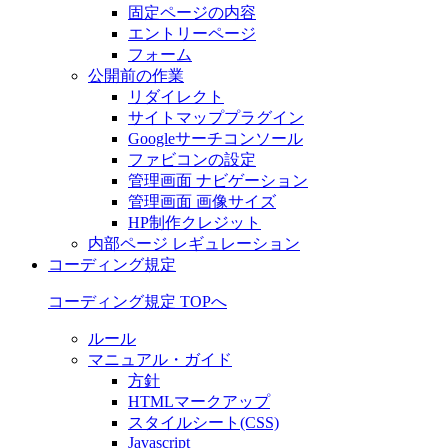
固定ページの内容
エントリーページ
フォーム
公開前の作業
リダイレクト
サイトマッププラグイン
Googleサーチコンソール
ファビコンの設定
管理画面 ナビゲーション
管理画面 画像サイズ
HP制作クレジット
内部ページ レギュレーション
コーディング規定
コーディング規定 TOPへ
ルール
マニュアル・ガイド
方針
HTMLマークアップ
スタイルシート(CSS)
Javascript