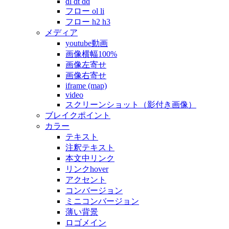
dl dt dd
フロー ol li
フロー h2 h3
メディア
youtube動画
画像横幅100%
画像左寄せ
画像右寄せ
iframe (map)
video
スクリーンショット（影付き画像）
ブレイクポイント
カラー
テキスト
注釈テキスト
本文中リンク
リンクhover
アクセント
コンバージョン
ミニコンバージョン
薄い背景
ロゴメイン