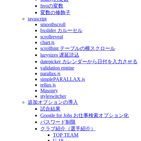
freoの変数
変数の修飾子
javascript
smoothscroll
bxslider カルーセル
scrollreveal
chart.js
scrollhint テーブルの横スクロール
lazysizes 遅延読込
datepicker カレンダーから日付を入力させる
validation engine
parallax.js
simplePARALLAX.js
rellax.js
Masonry
styleswitcher
追加オプションの導入
試合結果
Google for Jobs お仕事検索オプション化
パスワード制限
クラブ紹介（選手紹介）
TOP TEAM
U-18