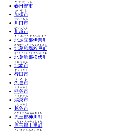
かすかべし
春日部市
かぞし
加須市
かわぐちし
川口市
かわごえし
川越市
きたあだちぐんいなまち
北足立郡伊奈町
きたかつしかぐんすぎとまち
北葛飾郡杉戸町
きたかつしかぐんまつぶしまち
北葛飾郡松伏町
きたもとし
北本市
ぎょうだし
行田市
くきし
久喜市
くまがやし
熊谷市
こうのすし
鴻巣市
こしがやし
越谷市
こだまぐんかみかわまち
児玉郡神川町
こだまぐんかみさとまち
児玉郡上里町
こだまぐんみさとまち