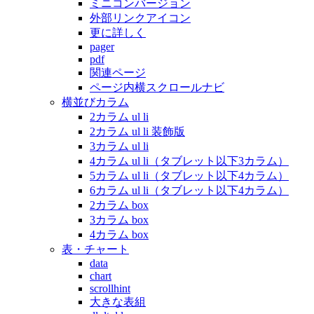
ミニコンバージョン
外部リンクアイコン
更に詳しく
pager
pdf
関連ページ
ページ内横スクロールナビ
横並びカラム
2カラム ul li
2カラム ul li 装飾版
3カラム ul li
4カラム ul li（タブレット以下3カラム）
5カラム ul li（タブレット以下4カラム）
6カラム ul li（タブレット以下4カラム）
2カラム box
3カラム box
4カラム box
表・チャート
data
chart
scrollhint
大きな表組