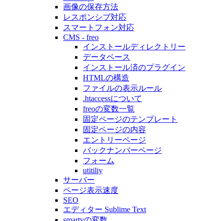
画像の保存方法
レスポンシブ対応
スマートフォン対応
CMS - freo
インストールディレクトリー
データベース
インストール済のプラグイン
HTMLの構造
ファイルの表示ルール
.htaccessについて
freoの変数一覧
固定ページのテンプレート
固定ページの内容
エントリーページ
バックナンバーページ
フォーム
utitiliy
サーバー
ページ表示速度
SEO
エディター Sublime Text
smartyの変数