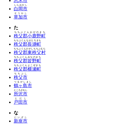
志木市
しらおかし
白岡市
そうかし
草加市
た
ちちぶぐんおがのまち
秩父郡小鹿野町
ちちぶぐんながとろまち
秩父郡長瀞町
ちちぶぐんひがしちちぶむら
秩父郡東秩父村
ちちぶぐんみなのまち
秩父郡皆野町
ちちぶぐんよこぜまち
秩父郡横瀬町
ちちぶし
秩父市
つるがしまし
鶴ヶ島市
ところざわし
所沢市
とだし
戸田市
な
にいざし
新座市