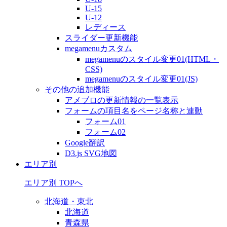
U-15
U-12
レディース
スライダー更新機能
megamenuカスタム
megamenuのスタイル変更01(HTML・
CSS)
megamenuのスタイル変更01(JS)
その他の追加機能
アメブロの更新情報の一覧表示
フォームの項目名をページ名称と連動
フォーム01
フォーム02
Google翻訳
D3.js SVG地図
エリア別
エリア別 TOPへ
北海道・東北
北海道
青森県