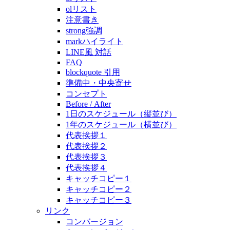
olリスト
注意書き
strong強調
markハイライト
LINE風 対話
FAQ
blockquote 引用
準備中・中央寄せ
コンセプト
Before / After
1日のスケジュール（縦並び）
1年のスケジュール（横並び）
代表挨拶１
代表挨拶２
代表挨拶３
代表挨拶４
キャッチコピー１
キャッチコピー２
キャッチコピー３
リンク
コンバージョン