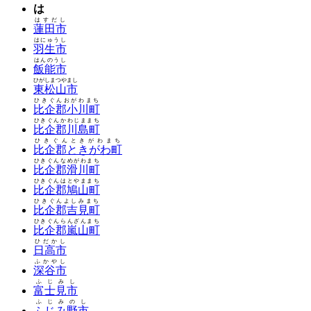
は
はすだし
蓮田市
はにゅうし
羽生市
はんのうし
飯能市
ひがしまつやまし
東松山市
ひきぐんおがわまち
比企郡小川町
ひきぐんかわじままち
比企郡川島町
ひきぐんときがわまち
比企郡ときがわ町
ひきぐんなめがわまち
比企郡滑川町
ひきぐんはとやままち
比企郡鳩山町
ひきぐんよしみまち
比企郡吉見町
ひきぐんらんざんまち
比企郡嵐山町
ひだかし
日高市
ふかやし
深谷市
ふじみし
富士見市
ふじみのし
ふじみ野市