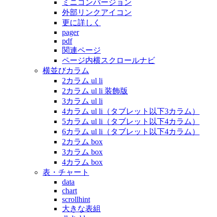
ミニコンバージョン
外部リンクアイコン
更に詳しく
pager
pdf
関連ページ
ページ内横スクロールナビ
横並びカラム
2カラム ul li
2カラム ul li 装飾版
3カラム ul li
4カラム ul li（タブレット以下3カラム）
5カラム ul li（タブレット以下4カラム）
6カラム ul li（タブレット以下4カラム）
2カラム box
3カラム box
4カラム box
表・チャート
data
chart
scrollhint
大きな表組