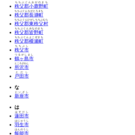
ちちぶぐんおがのまち
秩父郡小鹿野町
ちちぶぐんながとろまち
秩父郡長瀞町
ちちぶぐんひがしちちぶむら
秩父郡東秩父村
ちちぶぐんみなのまち
秩父郡皆野町
ちちぶぐんよこぜまち
秩父郡横瀬町
ちちぶし
秩父市
つるがしまし
鶴ヶ島市
ところざわし
所沢市
とだし
戸田市
な
にいざし
新座市
は
はすだし
蓮田市
はにゅうし
羽生市
はんのうし
飯能市