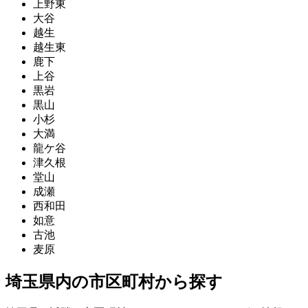
上野東
大谷
越生
越生東
鹿下
上谷
黒岩
黒山
小杉
大満
龍ケ谷
津久根
堂山
成瀬
西和田
如意
古池
麦原
埼玉県内の市区町村から探す