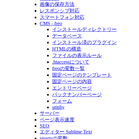
画像の保存方法
レスポンシブ対応
スマートフォン対応
CMS - freo
インストールディレクトリー
データベース
インストール済のプラグイン
HTMLの構造
ファイルの表示ルール
.htaccessについて
freoの変数一覧
固定ページのテンプレート
固定ページの内容
エントリーページ
バックナンバーページ
フォーム
utitiliy
サーバー
ページ表示速度
SEO
エディター Sublime Text
smartyの変数