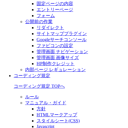
固定ページの内容
エントリーページ
フォーム
公開前の作業
リダイレクト
サイトマッププラグイン
Googleサーチコンソール
ファビコンの設定
管理画面 ナビゲーション
管理画面 画像サイズ
HP制作クレジット
内部ページ レギュレーション
コーディング規定
コーディング規定 TOPへ
ルール
マニュアル・ガイド
方針
HTMLマークアップ
スタイルシート(CSS)
Javascript