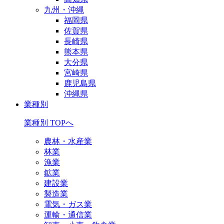
九州・沖縄
福岡県
佐賀県
長崎県
熊本県
大分県
宮崎県
鹿児島県
沖縄県
業種別
業種別 TOPへ
農林・水産業
林業
漁業
鉱業
建設業
製造業
電気・ガス業
運輸・通信業