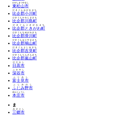
ひがしまつやまし
東松山市
ひきぐんおがわまち
比企郡小川町
ひきぐんかわじままち
比企郡川島町
ひきぐんときがわまち
比企郡ときがわ町
ひきぐんなめがわまち
比企郡滑川町
ひきぐんはとやままち
比企郡鳩山町
ひきぐんよしみまち
比企郡吉見町
ひきぐんらんざんまち
比企郡嵐山町
ひだかし
日高市
ふかやし
深谷市
ふじみし
富士見市
ふじみのし
ふじみ野市
ほんじょうし
本庄市
ま
みさとし
三郷市