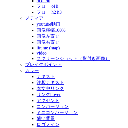
dl dt dd
フロー ol li
フロー h2 h3
メディア
youtube動画
画像横幅100%
画像左寄せ
画像右寄せ
iframe (map)
video
スクリーンショット（影付き画像）
ブレイクポイント
カラー
テキスト
注釈テキスト
本文中リンク
リンクhover
アクセント
コンバージョン
ミニコンバージョン
薄い背景
ロゴメイン