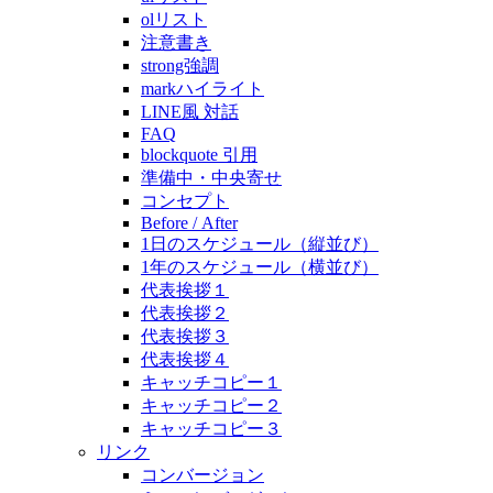
olリスト
注意書き
strong強調
markハイライト
LINE風 対話
FAQ
blockquote 引用
準備中・中央寄せ
コンセプト
Before / After
1日のスケジュール（縦並び）
1年のスケジュール（横並び）
代表挨拶１
代表挨拶２
代表挨拶３
代表挨拶４
キャッチコピー１
キャッチコピー２
キャッチコピー３
リンク
コンバージョン