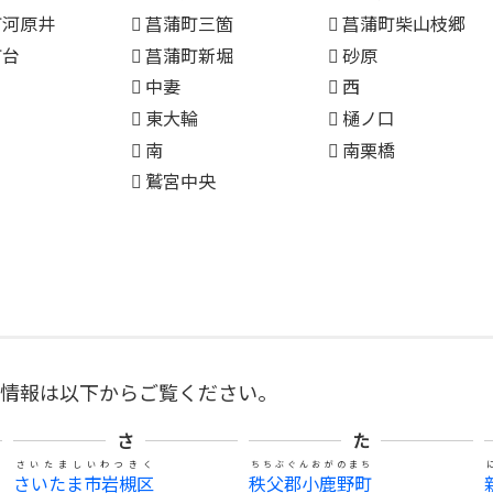
町河原井
菖蒲町三箇
菖蒲町柴山枝郷
町台
菖蒲町新堀
砂原
中妻
西
東大輪
樋ノ口
南
南栗橋
鷲宮中央
の情報は以下からご覧ください。
さ
た
さいたましいわつきく
ちちぶぐんおがのまち
さいたま市岩槻区
秩父郡小鹿野町