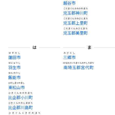
越谷市
こだまぐんかみかわまち
児玉郡神川町
こだまぐんかみさとまち
児玉郡上里町
こだまぐんみさとまち
児玉郡美里町
は
ま
はすだし
みさとし
蓮田市
三郷市
はにゅうし
みなみさいたまぐんみやしろまち
羽生市
南埼玉郡宮代町
はんのうし
飯能市
ひがしまつやまし
東松山市
ひきぐんおがわまち
比企郡小川町
ひきぐんかわじままち
比企郡川島町
ひきぐんときがわまち