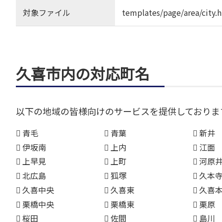
対象ファイル
templates/page/area/city.
久喜市内の対応町名
以下の地域の皆様向けのサービスを提供しておりま
青毛
青葉
新井
伊坂南
上内
江面
上早見
上町
河原
北広島
狐塚
久本
久喜中央
久喜東
久喜
栗橋中央
栗橋東
栗原
桜田
佐間
島川