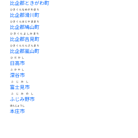
比企郡ときがわ町
ひきぐんなめがわまち
比企郡滑川町
ひきぐんはとやままち
比企郡鳩山町
ひきぐんよしみまち
比企郡吉見町
ひきぐんらんざんまち
比企郡嵐山町
ひだかし
日高市
ふかやし
深谷市
ふじみし
富士見市
ふじみのし
ふじみ野市
ほんじょうし
本庄市