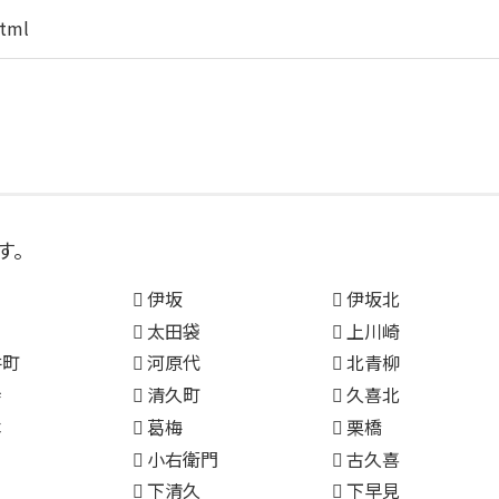
html
す。
伊坂
伊坂北
太田袋
上川崎
井町
河原代
北青柳
寺
清久町
久喜北
本
葛梅
栗橋
小右衛門
古久喜
下清久
下早見