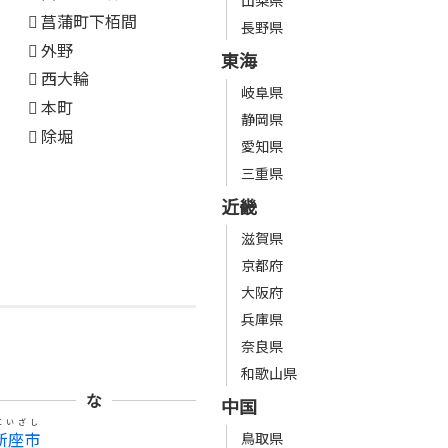
山梨県
菖蒲町下栢間
長野県
外野
東海
西大輪
岐阜県
本町
静岡県
除堀
愛知県
三重県
近畿
滋賀県
京都府
大阪府
兵庫県
奈良県
和歌山県
な
中国
にいざし
新座市
鳥取県