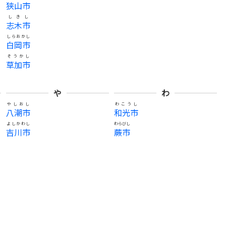
狭山市
しきし
志木市
しらおかし
白岡市
そうかし
草加市
や
わ
やしおし
わこうし
八潮市
和光市
よしかわし
わらびし
吉川市
蕨市