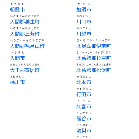
あさかし
かぞし
朝霞市
加須市
いるまぐんおごせまち
かわぐちし
入間郡越生町
川口市
いるまぐんみよしまち
かわごえし
入間郡三芳町
川越市
いるまぐんもろやままち
きたあだちぐんいなまち
入間郡毛呂山町
北足立郡伊奈町
いるまし
きたかつしかぐんすぎとまち
入間市
北葛飾郡杉戸町
おおさとぐんよりいまち
きたかつしかぐんまつぶしまち
大里郡寄居町
北葛飾郡松伏町
おけがわし
きたもとし
桶川市
北本市
ぎょうだし
行田市
くきし
久喜市
くまがやし
熊谷市
こうのすし
鴻巣市
こしがやし