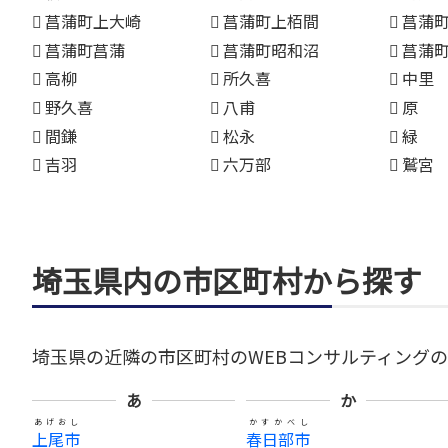
菖蒲町上大崎
菖蒲町上栢間
菖蒲
菖蒲町菖蒲
菖蒲町昭和沼
菖蒲
高柳
所久喜
中里
野久喜
八甫
原
間鎌
松永
緑
吉羽
六万部
鷲宮
埼玉県内の市区町村から探す
埼玉県の近隣の市区町村のWEBコンサルティング
あ
か
あげおし
かすかべし
上尾市
春日部市