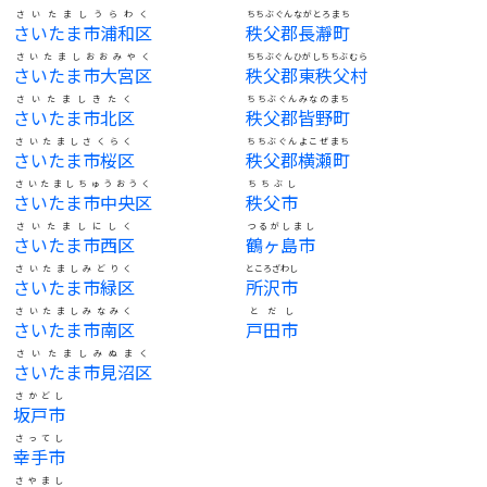
さいたましうらわく
ちちぶぐんながとろまち
さいたま市浦和区
秩父郡長瀞町
さいたましおおみやく
ちちぶぐんひがしちちぶむら
さいたま市大宮区
秩父郡東秩父村
さいたましきたく
ちちぶぐんみなのまち
さいたま市北区
秩父郡皆野町
さいたましさくらく
ちちぶぐんよこぜまち
さいたま市桜区
秩父郡横瀬町
さいたましちゅうおうく
ちちぶし
さいたま市中央区
秩父市
さいたましにしく
つるがしまし
さいたま市西区
鶴ヶ島市
さいたましみどりく
ところざわし
さいたま市緑区
所沢市
さいたましみなみく
とだし
さいたま市南区
戸田市
さいたましみぬまく
さいたま市見沼区
さかどし
坂戸市
さってし
幸手市
さやまし