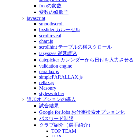
freoの変数
変数の修飾子
javascript
smoothscroll
bxslider カルーセル
scrollreveal
chart.js
scrollhint テーブルの横スクロール
lazysizes 遅延読込
datepicker カレンダーから日付を入力させる
validation engine
parallax.js
simplePARALLAX.js
rellax.js
Masonry
styleswitcher
追加オプションの導入
試合結果
Google for Jobs お仕事検索オプション化
パスワード制限
クラブ紹介（選手紹介）
TOP TEAM
U-18