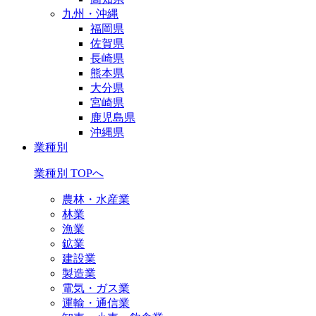
九州・沖縄
福岡県
佐賀県
長崎県
熊本県
大分県
宮崎県
鹿児島県
沖縄県
業種別
業種別 TOPへ
農林・水産業
林業
漁業
鉱業
建設業
製造業
電気・ガス業
運輸・通信業