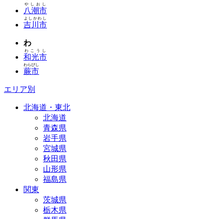
やしおし
八潮市
よしかわし
吉川市
わ
わこうし
和光市
わらびし
蕨市
エリア別
北海道・東北
北海道
青森県
岩手県
宮城県
秋田県
山形県
福島県
関東
茨城県
栃木県