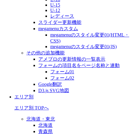
U-15
U-12
レディース
スライダー更新機能
megamenuカスタム
megamenuのスタイル変更01(HTML・
CSS)
megamenuのスタイル変更01(JS)
その他の追加機能
アメブロの更新情報の一覧表示
フォームの項目名をページ名称と連動
フォーム01
フォーム02
Google翻訳
D3.js SVG地図
エリア別
エリア別 TOPへ
北海道・東北
北海道
青森県