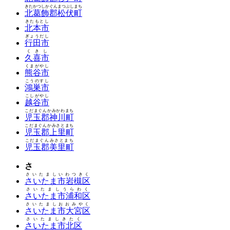
きたかつしかぐんまつぶしまち
北葛飾郡松伏町
きたもとし
北本市
ぎょうだし
行田市
くきし
久喜市
くまがやし
熊谷市
こうのすし
鴻巣市
こしがやし
越谷市
こだまぐんかみかわまち
児玉郡神川町
こだまぐんかみさとまち
児玉郡上里町
こだまぐんみさとまち
児玉郡美里町
さ
さいたましいわつきく
さいたま市岩槻区
さいたましうらわく
さいたま市浦和区
さいたましおおみやく
さいたま市大宮区
さいたましきたく
さいたま市北区