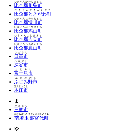
ひきぐんかわじままち
比企郡川島町
ひきぐんときがわまち
比企郡ときがわ町
ひきぐんなめがわまち
比企郡滑川町
ひきぐんはとやままち
比企郡鳩山町
ひきぐんよしみまち
比企郡吉見町
ひきぐんらんざんまち
比企郡嵐山町
ひだかし
日高市
ふかやし
深谷市
ふじみし
富士見市
ふじみのし
ふじみ野市
ほんじょうし
本庄市
ま
みさとし
三郷市
みなみさいたまぐんみやしろまち
南埼玉郡宮代町
や