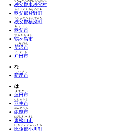
ちちぶぐんひがしちちぶむら
秩父郡東秩父村
ちちぶぐんみなのまち
秩父郡皆野町
ちちぶぐんよこぜまち
秩父郡横瀬町
ちちぶし
秩父市
つるがしまし
鶴ヶ島市
ところざわし
所沢市
とだし
戸田市
な
にいざし
新座市
は
はすだし
蓮田市
はにゅうし
羽生市
はんのうし
飯能市
ひがしまつやまし
東松山市
ひきぐんおがわまち
比企郡小川町