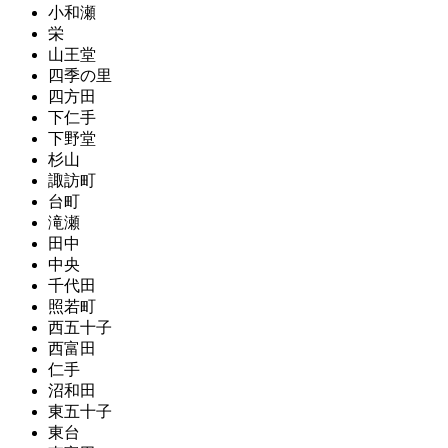
小和瀬
栄
山王堂
四季の里
四方田
下仁手
下野堂
杉山
諏訪町
台町
滝瀬
田中
中央
千代田
照若町
西五十子
西富田
仁手
沼和田
東五十子
東台