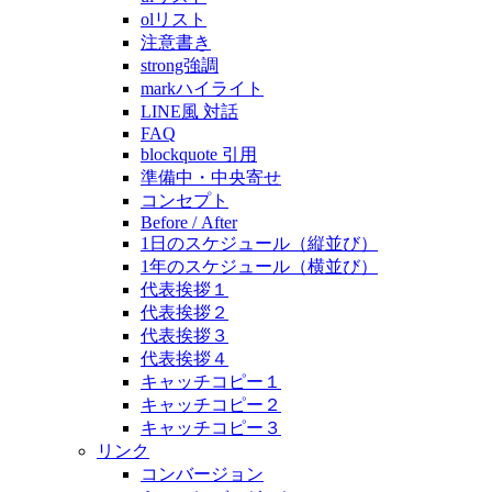
olリスト
注意書き
strong強調
markハイライト
LINE風 対話
FAQ
blockquote 引用
準備中・中央寄せ
コンセプト
Before / After
1日のスケジュール（縦並び）
1年のスケジュール（横並び）
代表挨拶１
代表挨拶２
代表挨拶３
代表挨拶４
キャッチコピー１
キャッチコピー２
キャッチコピー３
リンク
コンバージョン