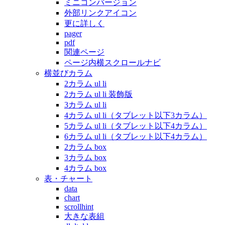
ミニコンバージョン
外部リンクアイコン
更に詳しく
pager
pdf
関連ページ
ページ内横スクロールナビ
横並びカラム
2カラム ul li
2カラム ul li 装飾版
3カラム ul li
4カラム ul li（タブレット以下3カラム）
5カラム ul li（タブレット以下4カラム）
6カラム ul li（タブレット以下4カラム）
2カラム box
3カラム box
4カラム box
表・チャート
data
chart
scrollhint
大きな表組