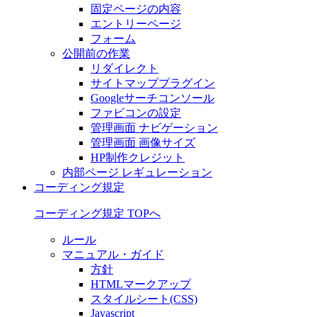
固定ページの内容
エントリーページ
フォーム
公開前の作業
リダイレクト
サイトマッププラグイン
Googleサーチコンソール
ファビコンの設定
管理画面 ナビゲーション
管理画面 画像サイズ
HP制作クレジット
内部ページ レギュレーション
コーディング規定
コーディング規定 TOPへ
ルール
マニュアル・ガイド
方針
HTMLマークアップ
スタイルシート(CSS)
Javascript