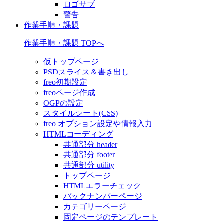
ロゴサブ
警告
作業手順・課題
作業手順・課題 TOPへ
仮トップページ
PSDスライス＆書き出し
freo初期設定
freoページ作成
OGPの設定
スタイルシート(CSS)
freo オプション設定や情報入力
HTMLコーディング
共通部分 header
共通部分 footer
共通部分 utility
トップページ
HTMLエラーチェック
バックナンバーページ
カテゴリーページ
固定ページのテンプレート