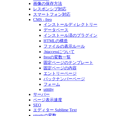
画像の保存方法
レスポンシブ対応
スマートフォン対応
CMS - freo
インストールディレクトリー
データベース
インストール済のプラグイン
HTMLの構造
ファイルの表示ルール
.htaccessについて
freoの変数一覧
固定ページのテンプレート
固定ページの内容
エントリーページ
バックナンバーページ
フォーム
utitiliy
サーバー
ページ表示速度
SEO
エディター Sublime Text
smartyの変数