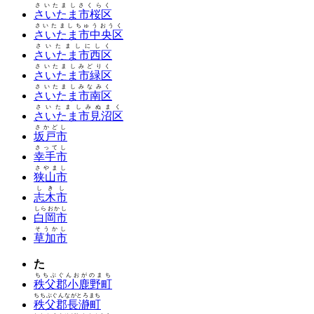
さいたましさくらく
さいたま市桜区
さいたましちゅうおうく
さいたま市中央区
さいたましにしく
さいたま市西区
さいたましみどりく
さいたま市緑区
さいたましみなみく
さいたま市南区
さいたましみぬまく
さいたま市見沼区
さかどし
坂戸市
さってし
幸手市
さやまし
狭山市
しきし
志木市
しらおかし
白岡市
そうかし
草加市
た
ちちぶぐんおがのまち
秩父郡小鹿野町
ちちぶぐんながとろまち
秩父郡長瀞町