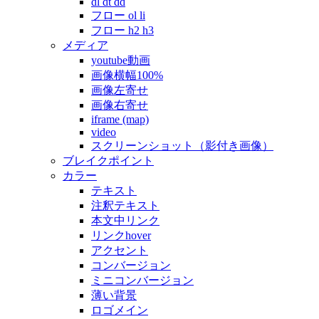
dl dt dd
フロー ol li
フロー h2 h3
メディア
youtube動画
画像横幅100%
画像左寄せ
画像右寄せ
iframe (map)
video
スクリーンショット（影付き画像）
ブレイクポイント
カラー
テキスト
注釈テキスト
本文中リンク
リンクhover
アクセント
コンバージョン
ミニコンバージョン
薄い背景
ロゴメイン