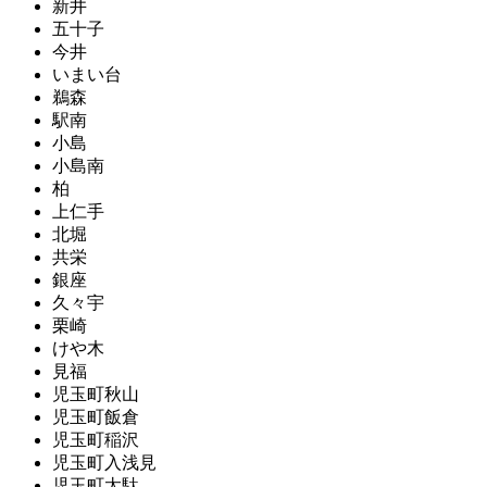
新井
五十子
今井
いまい台
鵜森
駅南
小島
小島南
柏
上仁手
北堀
共栄
銀座
久々宇
栗崎
けや木
見福
児玉町秋山
児玉町飯倉
児玉町稲沢
児玉町入浅見
児玉町太駄