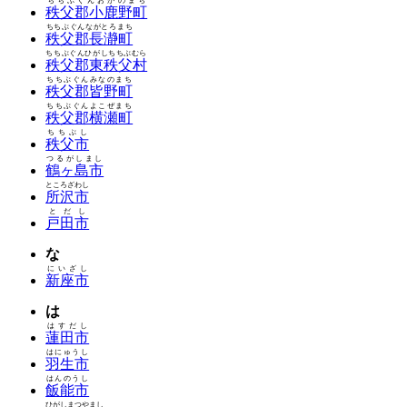
ちちぶぐんおがのまち
秩父郡小鹿野町
ちちぶぐんながとろまち
秩父郡長瀞町
ちちぶぐんひがしちちぶむら
秩父郡東秩父村
ちちぶぐんみなのまち
秩父郡皆野町
ちちぶぐんよこぜまち
秩父郡横瀬町
ちちぶし
秩父市
つるがしまし
鶴ヶ島市
ところざわし
所沢市
とだし
戸田市
な
にいざし
新座市
は
はすだし
蓮田市
はにゅうし
羽生市
はんのうし
飯能市
ひがしまつやまし