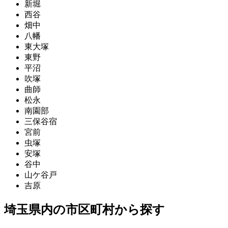
新堀
西谷
畑中
八幡
東大塚
東野
平沼
吹塚
曲師
松永
南園部
三保谷宿
宮前
虫塚
安塚
谷中
山ケ谷戸
吉原
埼玉県内の市区町村から探す