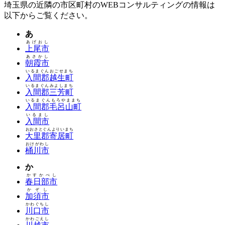
埼玉県の近隣の市区町村のWEBコンサルティングの情報は
以下からご覧ください。
あ
あげおし
上尾市
あさかし
朝霞市
いるまぐんおごせまち
入間郡越生町
いるまぐんみよしまち
入間郡三芳町
いるまぐんもろやままち
入間郡毛呂山町
いるまし
入間市
おおさとぐんよりいまち
大里郡寄居町
おけがわし
桶川市
か
かすかべし
春日部市
かぞし
加須市
かわぐちし
川口市
かわごえし