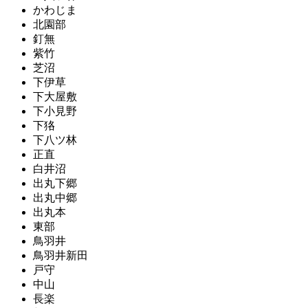
かわじま
北園部
釘無
紫竹
芝沼
下伊草
下大屋敷
下小見野
下狢
下八ツ林
正直
白井沼
出丸下郷
出丸中郷
出丸本
東部
鳥羽井
鳥羽井新田
戸守
中山
長楽