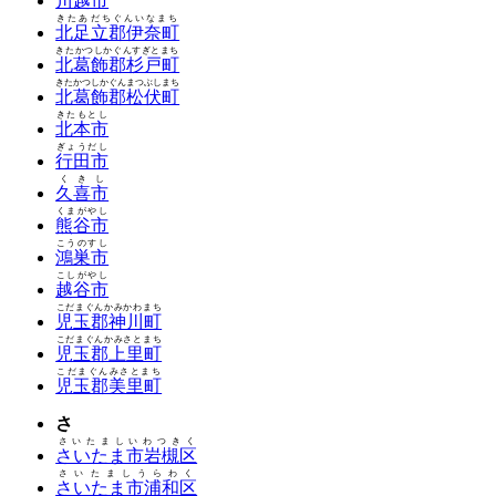
川越市
きたあだちぐんいなまち
北足立郡伊奈町
きたかつしかぐんすぎとまち
北葛飾郡杉戸町
きたかつしかぐんまつぶしまち
北葛飾郡松伏町
きたもとし
北本市
ぎょうだし
行田市
くきし
久喜市
くまがやし
熊谷市
こうのすし
鴻巣市
こしがやし
越谷市
こだまぐんかみかわまち
児玉郡神川町
こだまぐんかみさとまち
児玉郡上里町
こだまぐんみさとまち
児玉郡美里町
さ
さいたましいわつきく
さいたま市岩槻区
さいたましうらわく
さいたま市浦和区