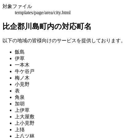
対象ファイル
templates/page/area/city.html
比企郡川島町内の対応町名
以下の地域の皆様向けのサービスを提供しております。
飯島
伊草
一本木
牛ケ谷戸
梅ノ木
小見野
表
角泉
加胡
上伊草
上大屋敷
上小見野
上狢
上八ツ林