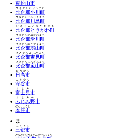
東松山市
ひきぐんおがわまち
比企郡小川町
ひきぐんかわじままち
比企郡川島町
ひきぐんときがわまち
比企郡ときがわ町
ひきぐんなめがわまち
比企郡滑川町
ひきぐんはとやままち
比企郡鳩山町
ひきぐんよしみまち
比企郡吉見町
ひきぐんらんざんまち
比企郡嵐山町
ひだかし
日高市
ふかやし
深谷市
ふじみし
富士見市
ふじみのし
ふじみ野市
ほんじょうし
本庄市
ま
みさとし
三郷市
みなみさいたまぐんみやしろまち