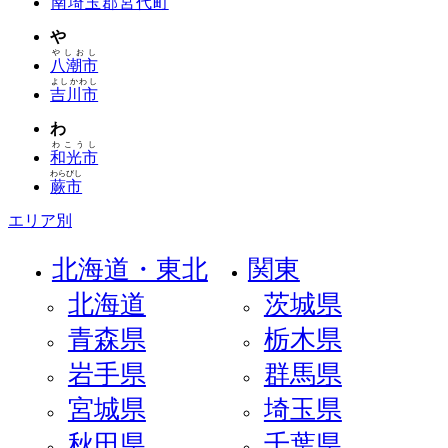
南埼玉郡宮代町
や
やしおし
八潮市
よしかわし
吉川市
わ
わこうし
和光市
わらびし
蕨市
エリア別
北海道・東北
関東
北海道
茨城県
青森県
栃木県
岩手県
群馬県
宮城県
埼玉県
秋田県
千葉県