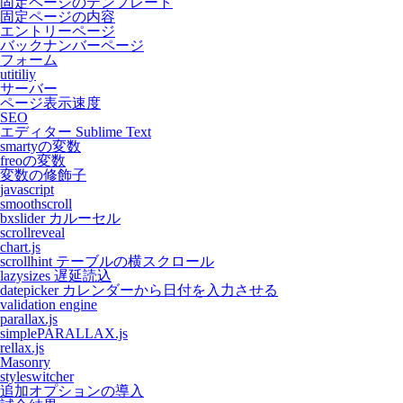
固定ページのテンプレート
固定ページの内容
エントリーページ
バックナンバーページ
フォーム
utitiliy
サーバー
ページ表示速度
SEO
エディター Sublime Text
smartyの変数
freoの変数
変数の修飾子
javascript
smoothscroll
bxslider カルーセル
scrollreveal
chart.js
scrollhint テーブルの横スクロール
lazysizes 遅延読込
datepicker カレンダーから日付を入力させる
validation engine
parallax.js
simplePARALLAX.js
rellax.js
Masonry
styleswitcher
追加オプションの導入