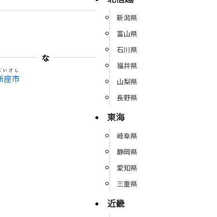
新潟県
富山県
石川県
な
福井県
にいざし
新座市
山梨県
長野県
東海
岐阜県
静岡県
愛知県
三重県
近畿