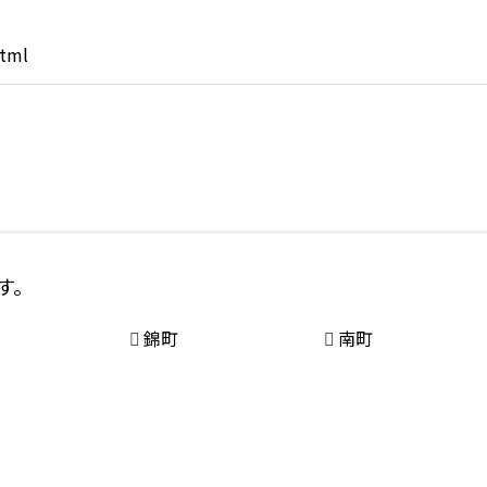
html
す。
錦町
南町