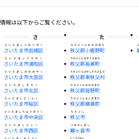
の情報は以下からご覧ください。
さ
た
さいたましいわつきく
ちちぶぐんおがのまち
さいたま市岩槻区
秩父郡小鹿野町
さいたましうらわく
ちちぶぐんながとろまち
さいたま市浦和区
秩父郡長瀞町
さいたましおおみやく
ちちぶぐんひがしちちぶむら
さいたま市大宮区
秩父郡東秩父村
さいたましきたく
ちちぶぐんみなのまち
さいたま市北区
秩父郡皆野町
さいたましさくらく
ちちぶぐんよこぜまち
さいたま市桜区
秩父郡横瀬町
さいたましちゅうおうく
ちちぶし
さいたま市中央区
秩父市
さいたましにしく
つるがしまし
さいたま市西区
鶴ヶ島市
さいたましみどりく
ところざわし