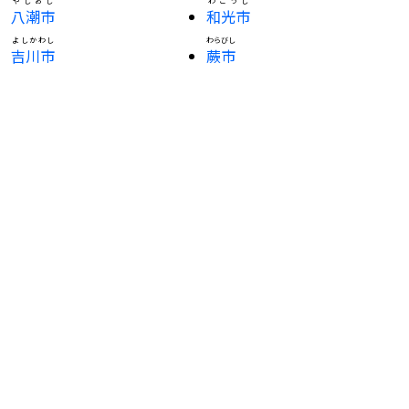
やしおし
わこうし
八潮市
和光市
よしかわし
わらびし
吉川市
蕨市