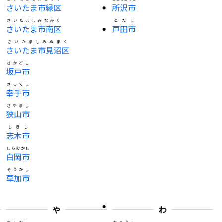
さいたま市緑区
所沢市
さいたましみなみく
とだし
さいたま市南区
戸田市
さいたましみぬまく
さいたま市見沼区
さかどし
坂戸市
さってし
幸手市
さやまし
狭山市
しきし
志木市
しらおかし
白岡市
そうかし
草加市
や
わ