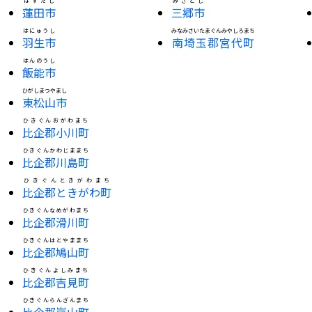
はすだし
みさとし
蓮田市
三郷市
はにゅうし
みなみさいたまぐんみやしろまち
羽生市
南埼玉郡宮代町
はんのうし
飯能市
ひがしまつやまし
東松山市
ひきぐんおがわまち
比企郡小川町
ひきぐんかわじままち
比企郡川島町
ひきぐんときがわまち
比企郡ときがわ町
ひきぐんなめがわまち
比企郡滑川町
ひきぐんはとやままち
比企郡鳩山町
ひきぐんよしみまち
比企郡吉見町
ひきぐんらんざんまち
比企郡嵐山町