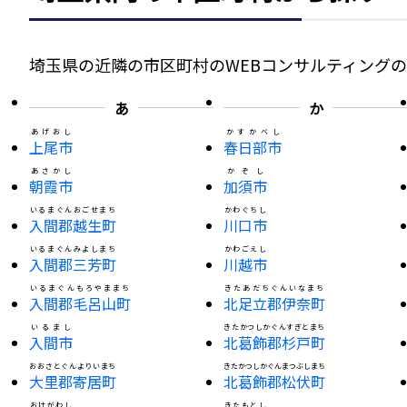
埼玉県の近隣の市区町村のWEBコンサルティング
あ
か
あげおし
かすかべし
上尾市
春日部市
あさかし
かぞし
朝霞市
加須市
いるまぐんおごせまち
かわぐちし
入間郡越生町
川口市
いるまぐんみよしまち
かわごえし
入間郡三芳町
川越市
いるまぐんもろやままち
きたあだちぐんいなまち
入間郡毛呂山町
北足立郡伊奈町
いるまし
きたかつしかぐんすぎとまち
入間市
北葛飾郡杉戸町
おおさとぐんよりいまち
きたかつしかぐんまつぶしまち
大里郡寄居町
北葛飾郡松伏町
おけがわし
きたもとし